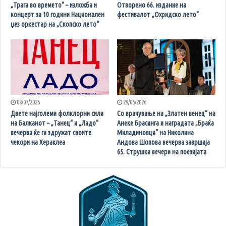
„Трага во времето“ – изложба и
Отворено 66. издание на
концерт за 10 години Национален
фестивалот „Охридско лето“
џез оркестар на „Скопско лето“
08/07/2026
29/06/2026
Двете најголеми фолклорни сили
Со врачување на „Златен венец“ на
на Балканот – „Танец“ и „Ладо“
Анеке Брасинга и наградата „Браќа
вечерва ќе ги здружат своите
Миладиновци“ на Николина
чекори на Хераклеа
Андова Шопова вечерва завршија
65. Струшки вечери на поезијата