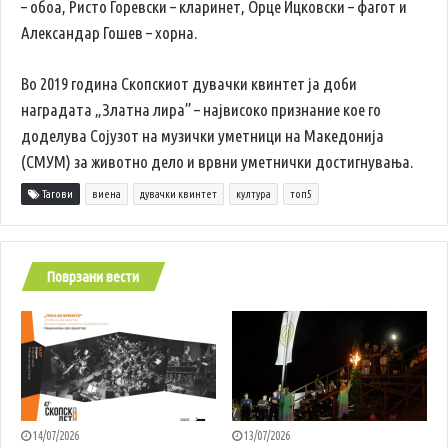
– обоа, Ристо Ѓоревски – кларинет, Орце Ицковски – фагот и
Александар Гошев – хорна.
Во 2019 година Скопскиот дувачки квинтет ја доби
наградата „Златна лира” – највисоко признание кое го
доделува Сојузот на музички уметници на Македонија
(СМУМ) за животно дело и врвни уметнички достигнувања.
Тагови
виена
дувачки квинтет
култура
топ5
Поврзани вести
14/07/2026
13/07/2026