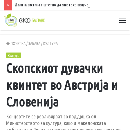
Дали навистина е штетно да спиете со вклучен вентилатор?
ПОЧЕТНА
/
ЗАБАВА
/
КУЛТУРА
Култура
Скопскиот дувачки
квинтет во Австрија и
Словенија
Концертите се реализираат со поддршка од
Министерството за култура, како и македонската
амбасада во Виена и македонскиот почесен конзулат во