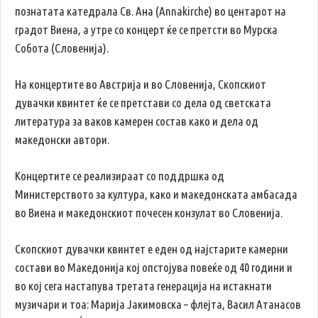
познатата катедрала Св. Ана (Annakirche) во центарот на
градот Виена, а утре со концерт ќе се претсти во Мурска
Собота (Словенија).
На концертите во Австрија и во Словенија, Скопскиот
дувачки квинтет ќе се претстави со дела од светската
литература за ваков камерен состав како и дела од
македонски автори.
Концертите се реализираат со поддршка од
Министерството за култура, како и македонската амбасада
во Виена и македонскиот почесен конзулат во Словенија.
Скопскиот дувачки квинтет е еден од најстарите камерни
состави во Македонија кој опстојува повеќе од 40 години и
во кој сега настапува третата генерација на истакнати
музичари и тоа: Марија Јакимовска – флејта, Васил Атанасов