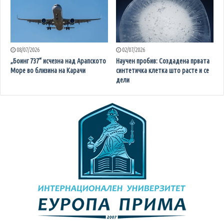
08/07/2026
02/07/2026
„Боинг 737“ исчезна над Арапското
Научен пробив: Создадена првата
Море во близина на Карачи
синтетичка клетка што расте и се
дели