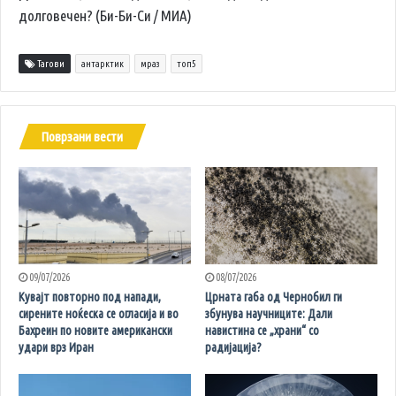
долговечен? (Би-Би-Си / МИА)
Тагови
антарктик
мраз
топ5
Поврзани вести
09/07/2026
08/07/2026
Кувајт повторно под напади,
Црната габа од Чернобил ги
сирените ноќеска се огласија и во
збунува научниците: Дали
Бахреин по новите американски
навистина се „храни“ со
удари врз Иран
радијација?