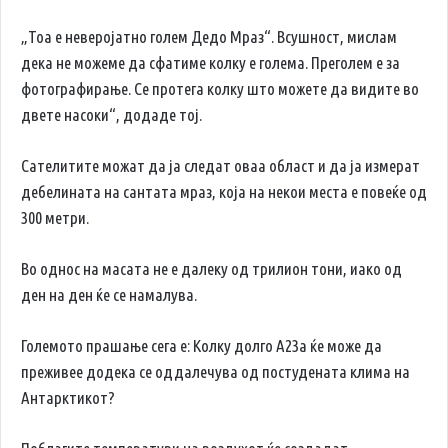
„Тоа е неверојатно голем Дедо Мраз“. Всушност, мислам
дека не можеме да сфатиме колку е голема. Преголем е за
фотографирање. Се протега колку што можете да видите во
двете насоки“, додаде тој.
Сателитите можат да ја следат оваа област и да ја измерат
дебелината на сантата мраз, која на некои места е повеќе од
300 метри.
Во однос на масата не е далеку од трилион тони, иако од
ден на ден ќе се намалува.
Големото прашање сега е: Колку долго A23a ќе може да
преживее додека се оддалечува од постудената клима на
Антарктикот?