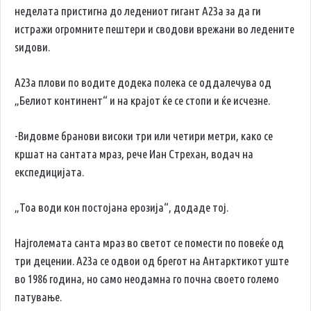
неделата пристигна до ледениот гигант A23a за да ги
истражи огромните пештери и сводови врежани во ледените
ѕидови.
А23а плови по водите додека полека се оддалечува од
„Белиот континент“ и на крајот ќе се стопи и ќе исчезне.
-Видовме бранови високи три или четири метри, како се
кршат на сантата мраз, рече Иан Стрехан, водач на
експедицијата.
„Тоа води кон постојана ерозија“, додаде тој.
Најголемата санта мраз во светот се помести по повеќе од
три децении. А23а се одвои од брегот на Антарктикот уште
во 1986 година, но само неодамна го почна своето големо
патување.