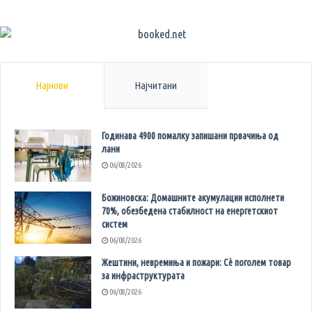
Најнови
Најчитани
Годинава 4900 помалку запишани првачиња од
лани
06/08/2026
Божиновска: Домашните акумулации исполнети
70%, обезбедена стабилност на енергетскиот
систем
06/08/2026
Жештини, невремиња и пожари: Сè поголем товар
за инфраструктурата
06/08/2026