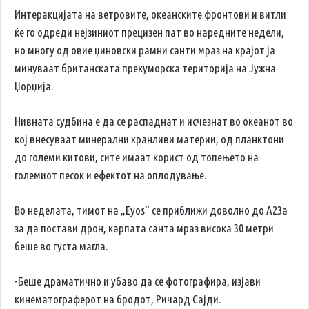
Интеракцијата на ветровите, океанските фронтови и витли
ќе го одреди нејзиниот прецизен пат во наредните недели,
но многу од овие џиновски рамни санти мраз на крајот ја
минуваат британската прекуморска територија на Јужна
Џорџија.
Нивната судбина е да се распаднат и исчезнат во океанот во
кој внесуваат минерални хранливи материи, од планктони
до големи китови, сите имаат корист од топењето на
големиот песок и ефектот на оплодување.
Во неделата, тимот на „Eyos“ се приближи доволно до А23а
за да постави дрон, карпата санта мраз висока 30 метри
беше во густа магла.
-Беше драматично и убаво да се фотографира, изјави
кинематограферот на бродот, Ричард Сајди.