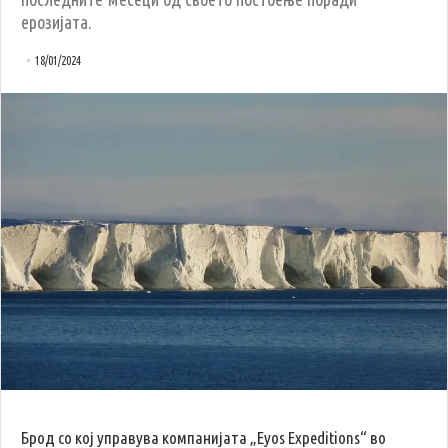
ерозијата.
18/01/2024
Брод со кој управува компанијата „Eyos Expeditions“ во