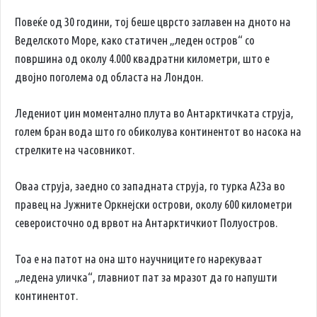
Повеќе од 30 години, тој беше цврсто заглавен на дното на
Веделското Море, како статичен „леден остров“ со
површина од околу 4.000 квадратни километри, што е
двојно поголема од областа на Лондон.
Ледениот џин моментално плута во Антарктичката струја,
голем бран вода што го обиколува континентот во насока на
стрелките на часовникот.
Оваа струја, заедно со западната струја, го турка А23а во
правец на Јужните Оркнејски острови, околу 600 километри
североисточно од врвот на Антарктичкиот Полуостров.
Тоа е на патот на она што научниците го нарекуваат
„ледена уличка“, главниот пат за мразот да го напушти
континентот.