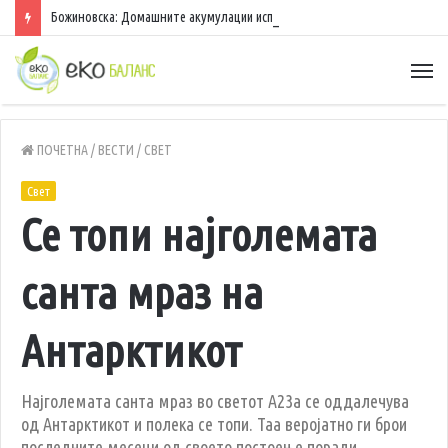
Божиновска: Домашните акумулации исполнети 70%, обезбедена стабилност на енергетскиот систем
ПОЧЕТНА
/
ВЕСТИ
/
СВЕТ
Свет
Се топи најголемата
санта мраз на
Антарктикот
Најголемата санта мраз во светот А23а се оддалечува
од Антарктикот и полека се топи. Таа веројатно ги брои
последните месеци од своето постоење поради