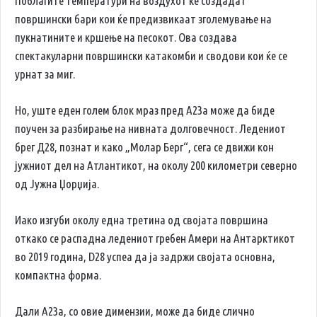
Поблагите температури на воздухот ќе создадат
површински бари кои ќе предизвикаат зголемување на
пукнатините и кршење на песокот. Ова создава
спектакуларни површински катакомби и сводови кои ќе се
урнат за миг.
Но, уште еден голем блок мраз пред A23a може да биде
поучен за разбирање на нивната долговечност. Ледениот
брег Д28, познат и како „Молар Берг“, сега се движи кон
јужниот дел на Атлантикот, на околу 200 километри северно
од Јужна Џорџија.
Иако изгуби околу една третина од својата површина
откако се распадна ледениот гребен Амери на Антарктикот
во 2019 година, D28 успеа да ја задржи својата основна,
компактна форма.
Дали A23a, со овие димензии, може да биде слично