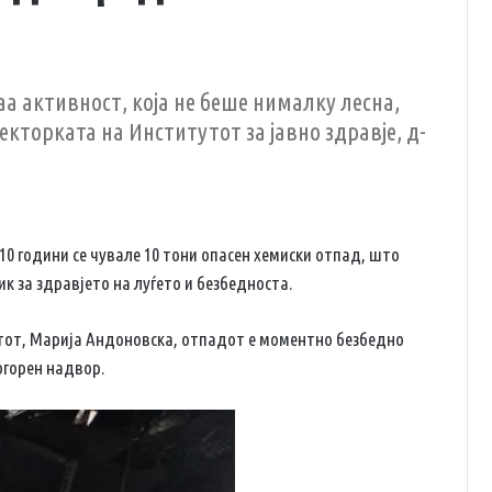
аа активност, која не беше нималку лесна,
екторката на Институтот за јавно здравје, д-
 10 години се чувале 10 тони опасен хемиски отпад, што
к за здравјето на луѓето и безбедноста.
от, Марија Андоновска, отпадот е моментно безбедно
огорен надвор.