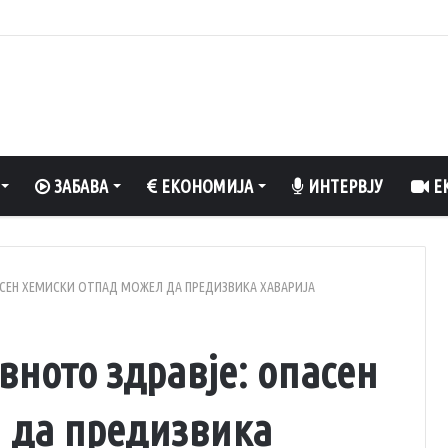
 степени
ЗАБАВА
ЕКОНОМИЈА
ИНТЕРВЈУ
ЕК
ПАСЕН ХЕМИСКИ ОТПАД МОЖЕЛ ДА ПРЕДИЗВИКА ХАВАРИЈА
вното здравје: опасен
 да предизвика