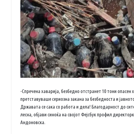
-Спречена хаварија, безбедно отстранет 10 тони опасен 
претставуваше сериозна закана за безбедноста и јавното
Државата се сака со работа и дела! Благодарност до сит
лесна, објави синоќа на својот Фејсбук профил директорк
Андоновска.