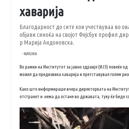
хаварија
Благодарност до сите кои учествуваа во ов
објави синоќа на својот Фејсбук профил дир
р Марија Андоновска.
06/03/2026
Во рамки на Институтот за јавно здравје (ИЈЗ) повеќе од
можел да предизвика хаварија и претставувал голем ризи
Како што информираше вчера директорката на Институт
отстранет и нема да остане во државата, туку ќе биде с