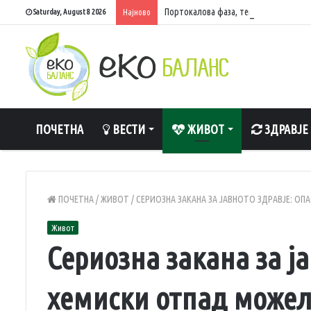
Портокалова фаза, температури до 40
Saturday, August 8 2026
Најново
ПОЧЕТНА
ВЕСТИ
ЖИВОТ
ЗДРАВЈЕ
ПОЧЕТНА
/
ЖИВОТ
/
СЕРИОЗНА ЗАКАНА ЗА ЈАВНОТО ЗДРАВЈЕ: О
Живот
Сериозна закана за ја
хемиски отпад можел