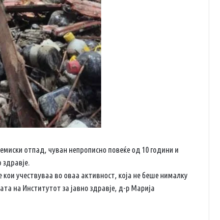
хемиски отпад, чуван непрописно повеќе од 10 години и
 здравје.
е кои учествуваа во оваа активност, која не беше нималку
ата на Институтот за јавно здравје, д-р Марија