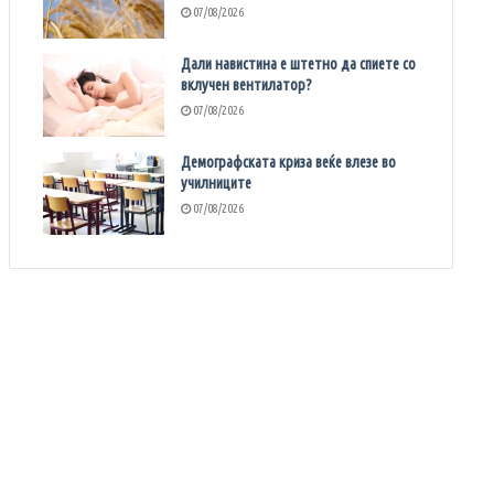
07/08/2026
Дали навистина е штетно да спиете со
вклучен вентилатор?
07/08/2026
Демографската криза веќе влезе во
училниците
07/08/2026