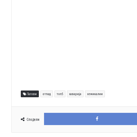
Тагови
отпад
топ5
хаварија
хемикалии
Сподели