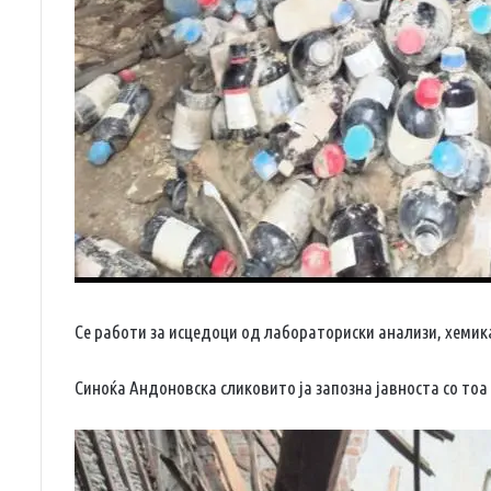
Се работи за исцедоци од лабораториски анализи, хемика
Синоќа Андоновска сликовито ја запозна јавноста со тоа 