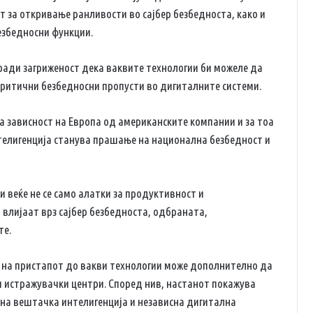
т за откривање ранливости во сајбер безбедноста, како и
безбедносни функции.
ради загриженост дека ваквите технологии би можеле да
критични безбедносни пропусти во дигиталните системи.
а зависност на Европа од американските компании и за тоа
елигенција станува прашање на национална безбедност и
 веќе не се само алатки за продуктивност и
 влијаат врз сајбер безбедноста, одбраната,
те.
 на пристапот до вакви технологии може дополнително да
и истражувачки центри. Според нив, настанот покажува
 на вештачка интелигенција и независна дигитална