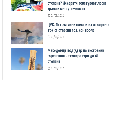
степени? Лекарите советуваат лесна
храна и многу течности
05/08/2026
ЦУК: Пет активни пожари на отворено,
три се ставени под контрола
05/08/2026
Македонија под удар на екстремни
горештини – температури до 42
степени
05/08/2026