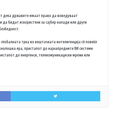
ат дека државите имаат право да воведуваат
и да бидат искористени за сајбер напади или други
безбедност.
ка глобалната трка во вештачката интелигенција сè повеќе
хнолошка ера, пристапот до најнапредните ВИ системи
ристапот до енергенси, телекомуникациски мрежи или
Facebook
Twitter