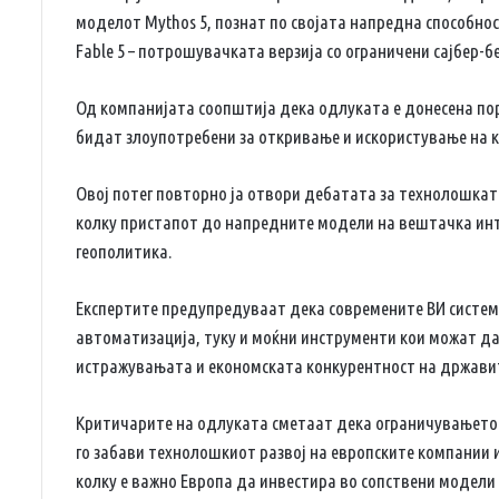
моделот Mythos 5, познат по својата напредна способнос
Fable 5 – потрошувачката верзија со ограничени сајбер-
Од компанијата соопштија дека одлуката е донесена по
бидат злоупотребени за откривање и искористување на 
Овој потег повторно ја отвори дебатата за технолошкат
колку пристапот до напредните модели на вештачка инт
геополитика.
Експертите предупредуваат дека современите ВИ системи
автоматизација, туку и моќни инструменти кои можат да
истражувањата и економската конкурентност на држави
Критичарите на одлуката сметаат дека ограничувањето
го забави технолошкиот развој на европските компании 
колку е важно Европа да инвестира во сопствени модели