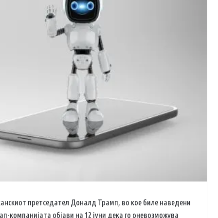
анскиот претседател Доналд Трамп, во кое биле наведени
ап-компанијата објави на 12 јуни дека го оневозможува