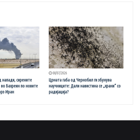
08/07/2026
д напади, сирените
Црната габа од Чернобил ги збунува
и во Бахреин по новите
научниците: Дали навистина се „храни“ со
врз Иран
радијација?