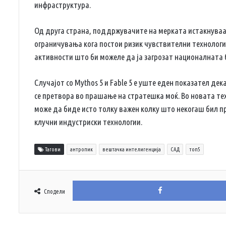
инфраструктура.
Од друга страна, поддржувачите на мерката истакнува
ограничувања кога постои ризик чувствителни технологи
активности што би можеле да ја загрозат националната 
Случајот со Mythos 5 и Fable 5 е уште еден показател де
се претвора во прашање на стратешка моќ. Во новата те
може да биде исто толку важен колку што некогаш бил п
клучни индустриски технологии.
Тагови
антропик
вештачка интелигенција
САД
топ5
Сподели