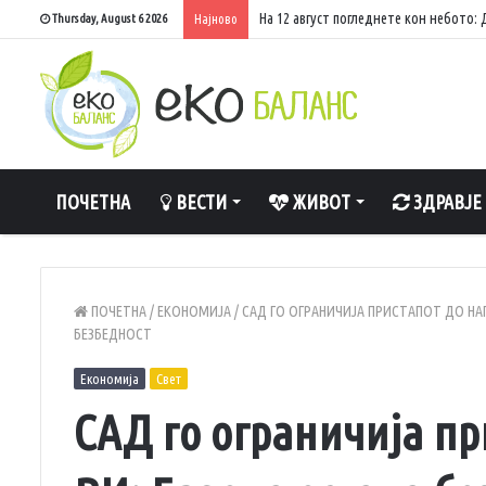
На 12 август погледнете кон небото
Thursday, August 6 2026
Најново
ПОЧЕТНА
ВЕСТИ
ЖИВОТ
ЗДРАВЈЕ
ПОЧЕТНА
/
ЕКОНОМИЈА
/
САД ГО ОГРАНИЧИЈА ПРИСТАПОТ ДО НАП
БЕЗБЕДНОСТ
Економија
Свет
САД го ограничија п