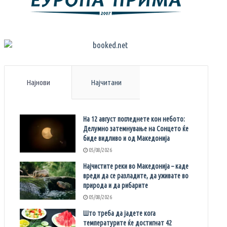
Најнови
Најчитани
На 12 август погледнете кон небото:
Делумно затемнување на Сонцето ќе
биде видливо и од Македонија
05/08/2026
Најчистите реки во Македонија – каде
вреди да се разладите, да уживате во
природа и да рибарите
05/08/2026
Што треба да јадете кога
температурите ќе достигнат 42