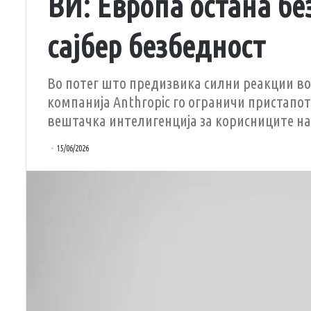
ВИ: Европа остана бе
сајбер безбедност
Во потег што предизвика силни реакции в
компанија Anthropic го ограничи пристапо
вештачка интелигенција за корисниците н
15/06/2026