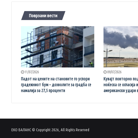
Поврзани вести
11/07/2026
09/07/2026
Падот на цените на становите го успори
Кувајт повторно по
градежниот бум – дозволите за градба се
ноќеска се огласија 
намалија за 27,5 проценти
американски удари 
ЕКО БАЛАНС © Copyright 2026, All Rights Reserved