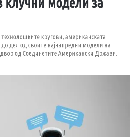
з клучни модели за
о технолошките кругови, американската
т до дел од своите најнапредни модели на
адвор од Соединетите Американски Држави.