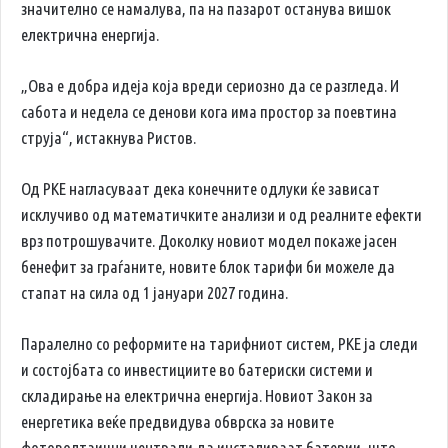
значително се намалува, па на пазарот останува вишок
електрична енергија.
„Ова е добра идеја која вреди сериозно да се разгледа. И
сабота и недела се денови кога има простор за поевтина
струја“, истакнува Ристов.
Од РКЕ нагласуваат дека конечните одлуки ќе зависат
исклучиво од математичките анализи и од реалните ефекти
врз потрошувачите. Доколку новиот модел покаже јасен
бенефит за граѓаните, новите блок тарифи би можеле да
стапат на сила од 1 јануари 2027 година.
Паралелно со реформите на тарифниот систем, РКЕ ја следи
и состојбата со инвестициите во батериски системи и
складирање на електрична енергија. Новиот Закон за
енергетика веќе предвидува обврска за новите
фотоволтаични централи да инсталираат батерии, што