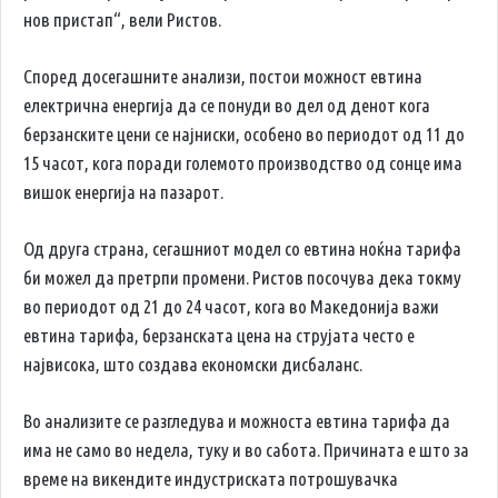
нов пристап“, вели Ристов.
Според досегашните анализи, постои можност евтина
електрична енергија да се понуди во дел од денот кога
берзанските цени се најниски, особено во периодот од 11 до
15 часот, кога поради големото производство од сонце има
вишок енергија на пазарот.
Од друга страна, сегашниот модел со евтина ноќна тарифа
би можел да претрпи промени. Ристов посочува дека токму
во периодот од 21 до 24 часот, кога во Македонија важи
евтина тарифа, берзанската цена на струјата често е
највисока, што создава економски дисбаланс.
Во анализите се разгледува и можноста евтина тарифа да
има не само во недела, туку и во сабота. Причината е што за
време на викендите индустриската потрошувачка