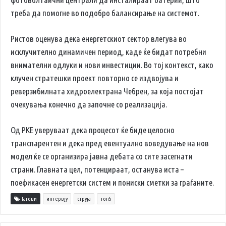
треба да помогне во подобро балансирање на системот.
Ристов оценува дека енергетскиот сектор влегува во
исклучително динамичен период, каде ќе бидат потребни
внимателни одлуки и нови инвестиции. Во тој контекст, како
клучен стратешки проект повторно се издвојува и
реверзибилната хидроелектрана
Чебрен
, за која постојат
очекувања конечно да започне со реализација.
Од РКЕ уверуваат дека процесот ќе биде целосно
транспарентен и дека пред евентуално воведување на нов
модел ќе се организира јавна дебата со сите засегнати
страни. Главната цел, потенцираат, останува иста –
поефикасен енергетски систем и пониски сметки за граѓаните.
Тагови
интервју
струја
топ5