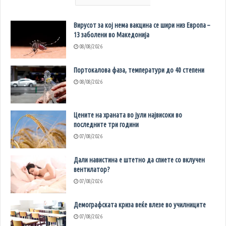
Вирусот за кој нема вакцина се шири низ Европа –
13 заболени во Македонија
08/08/2026
Портокалова фаза, температури до 40 степени
08/08/2026
Цените на храната во јули највисоки во
последните три години
07/08/2026
Дали навистина е штетно да спиете со вклучен
вентилатор?
07/08/2026
Демографската криза веќе влезе во училниците
07/08/2026