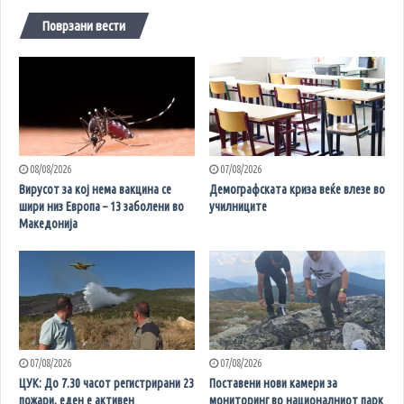
Поврзани вести
08/08/2026
07/08/2026
Вирусот за кој нема вакцина се
Демографската криза веќе влезе во
шири низ Европа – 13 заболени во
училниците
Македонија
07/08/2026
07/08/2026
ЦУК: До 7.30 часот регистрирани 23
Поставени нови камери за
пожари, еден е активен
мониторинг во националниот парк