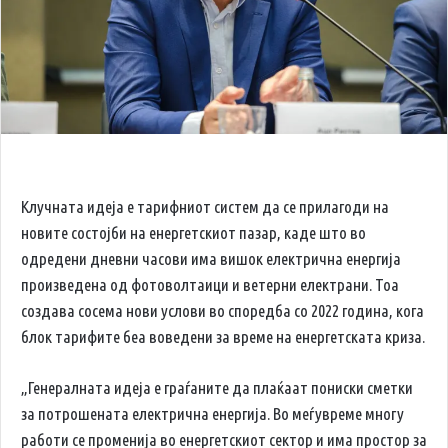
Клучната идеја е тарифниот систем да се прилагоди на
новите состојби на енергетскиот пазар, каде што во
одредени дневни часови има вишок електрична енергија
произведена од фотоволтаици и ветерни електрани. Тоа
создава сосема нови услови во споредба со 2022 година, кога
блок тарифите беа воведени за време на енергетската криза.
„Генералната идеја е граѓаните да плаќаат пониски сметки
за потрошената електрична енергија. Во меѓувреме многу
работи се променија во енергетскиот сектор и има простор за