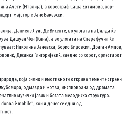
ина Ачети (Италија), а кореограф Саша Евтимова, хор-
нцерт-мајстор е Јане Бакевски.
талија, Даниеле Луис Де Висенте, во улогата на Џилда ќе
ува Дашуаи Чен (Кина), а во улогата на Спарафучил ќе
пуваат: Николина Јаневска, Борко Биџовски, Драган Ампов,
повиќ, Десанка Глигоријевиќ, заедно со хорот, оркестарот
природа, која силно и емотивно ги открива темните страни
за љубомора, одмазда и жртва, инспирирана од драмата
ечатлив музички јазик и богата мелодиска структура.
 donna è mobile“, кои и денес се едни од
тност.