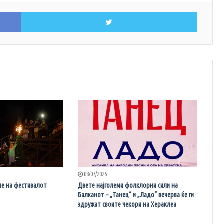
Facebook
Twitter
08/07/2026
ие на фестивалот
Двете најголеми фолклорни сили на
Балканот – „Танец“ и „Ладо“ вечерва ќе ги
здружат своите чекори на Хераклеа