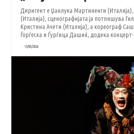
Диригент е Џанлука Мартиненги (Италија),
(Италија), сценографијата ја потпишува Ги
Кристина Ачети (Италија), а кореограф Саш
Ѓорѓеска и Ѓурѓица Дашиќ, додека концерт-
13/05/2026