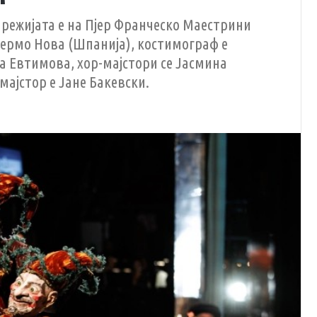
 режијата е на Пјер Франческо Маестрини
лермо Нова (Шпанија), костимограф е
а Евтимова, хор-мајстори се Јасмина
мајстор е Јане Бакевски.