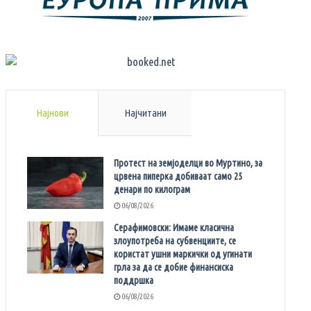
Најнови
Најчитани
Протест на земјоделци во Муртино, за
црвена пиперка добиваат само 25
денари по килограм
06/08/2026
Серафимовски: Имаме класична
злоупотреба на субвенциите, се
користат ушни маркички од угинати
грла за да се добие финансиска
поддршка
06/08/2026