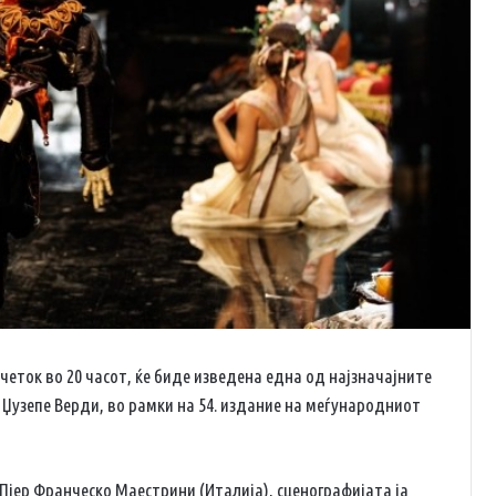
четок во 20 часот, ќе биде изведена една од најзначајните
Џузепе Верди, во рамки на 54. издание на меѓународниот
 Пјер Франческо Маестрини (Италија), сценографијата ја