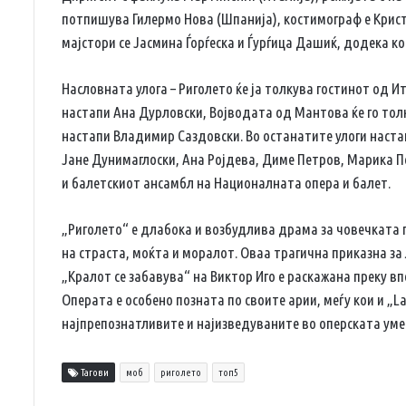
потпишува Гилермо Нова (Шпанија), костимограф е Крист
мајстори се Јасмина Ѓорѓеска и Ѓурѓица Дашиќ, додека ко
Насловната улога – Риголето ќе ја толкува гостинот од И
настапи Ана Дурловски, Војводата од Мантова ќе го толк
настапи Владимир Саздовски. Во останатите улоги наста
Јане Дунимаглоски, Ана Ројдева, Диме Петров, Марика По
и балетскиот ансамбл на Националната опера и балет.
„Риголето“ е длабока и возбудлива драма за човечката 
на страста, моќта и моралот. Оваа трагична приказна 
„Кралот се забавува“ на Виктор Иго е раскажана преку вп
Операта е особено позната по своите арии, меѓу кои и „La
најпрепознатливите и најизведуваните во оперската уме
Тагови
моб
риголето
топ5