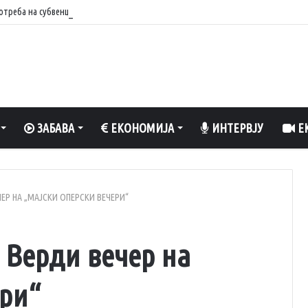
треба на субвенциите, се користат ушни маркички од угинати грла за да се до
ЗАБАВА
ЕКОНОМИЈА
ИНТЕРВЈУ
ЕК
ЧЕР НА „МАЈСКИ ОПЕРСКИ ВЕЧЕРИ“
 Верди вечер на
ери“