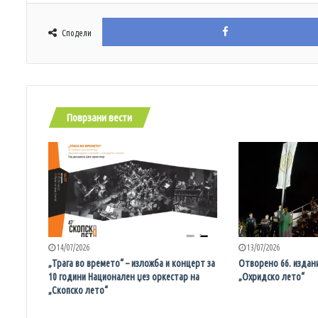
Сподели
Поврзани вести
14/07/2026
13/07/2026
„Трага во времето“ – изложба и концерт за
Отворено 66. издан
10 години Национален џез оркестар на
„Охридско лето“
„Скопско лето“