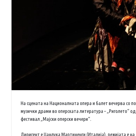
На сцената на Националната опера и балет вечерва со по
музички драми во оперската литература – „Риголето“ од 
фестивал „Мајски оперски вечери“.
Диригент е Џанлука Мартиненги (Италија), режијата е на