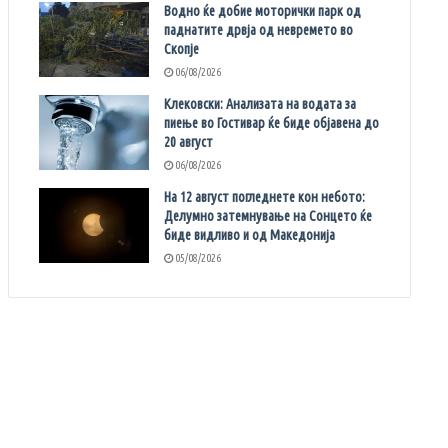
Водно ќе добие моторички парк од
паднатите дрвја од невремето во
Скопје
06/08/2026
Клековски: Анализата на водата за
пиење во Гостивар ќе биде објавена до
20 август
06/08/2026
На 12 август погледнете кон небото:
Делумно затемнување на Сонцето ќе
биде видливо и од Македонија
05/08/2026