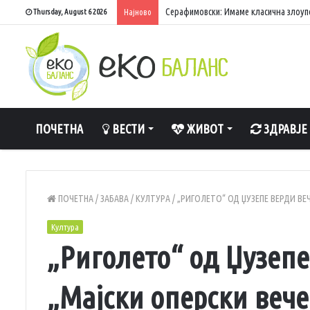
Серафимовски: Имаме класична злоупо
Thursday, August 6 2026
Најново
ПОЧЕТНА
ВЕСТИ
ЖИВОТ
ЗДРАВЈЕ
ПОЧЕТНА
/
ЗАБАВА
/
КУЛТУРА
/
„РИГОЛЕТО“ ОД ЏУЗЕПЕ ВЕРДИ ВЕ
Култура
„Риголето“ од Џузепе
„Мајски оперски веч