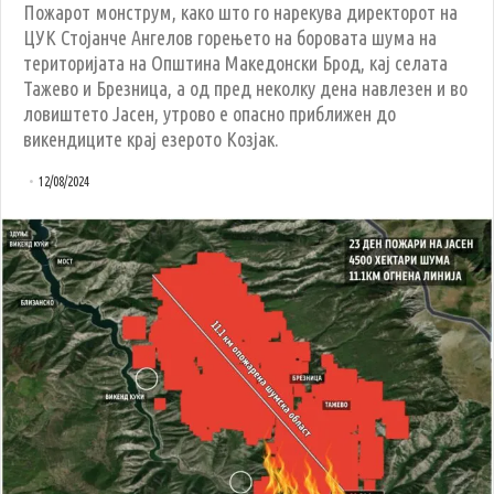
Пожарот монструм, како што го нарекува директорот на
ЦУК Стојанче Ангелов горењето на боровата шума на
територијата на Општина Македонски Брод, кај селата
Тажево и Брезница, а од пред неколку дена навлезен и во
ловиштето Јасен, утрово е опасно приближен до
викендиците крај езерото Козјак.
12/08/2024