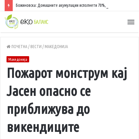
Божиновска: Домашните акумулации исполнети 70%, обезбедена стабилност на енергетскиот систем
ПОЧЕТНА
/
ВЕСТИ
/
МАКЕДОНИЈА
Македонија
Пожарот монструм кај
Јасен опасно се
приближува до
викендиците