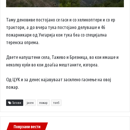
Таму деновиве постојано се гаси и со хеликоптери и со ер
трактори, а до вчера тука постојано делуваше и 46
пожарникари од Унгарија кои тука беа со специјална
теренска опрема.
Двете напуштени села, Тажево и Брезница, во кои имаше и
неколку куќи во кои доаѓаа мештаните, изгореа.
Од ЦУК и за денес најавуваат засилено гаснење на овој
пожар.
Тагови
јасен
пожар
топ5
Поврзани вести