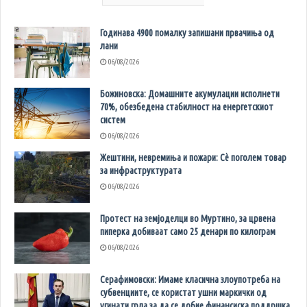
Годинава 4900 помалку запишани првачиња од
лани
06/08/2026
Божиновска: Домашните акумулации исполнети
70%, обезбедена стабилност на енергетскиот
систем
06/08/2026
Жештини, невремиња и пожари: Сè поголем товар
за инфраструктурата
06/08/2026
Протест на земјоделци во Муртино, за црвена
пиперка добиваат само 25 денари по килограм
06/08/2026
Серафимовски: Имаме класична злоупотреба на
субвенциите, се користат ушни маркички од
угинати грла за да се добие финансиска поддршка