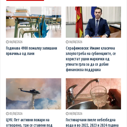
06/08/2026
06/08/2026
Годинава 4900 помалку запишани
Серафимовски: Имаме класична
првачиња од лани
злоупотреба на субвенциите, се
користат ушни маркички од
угинати грла за да се добие
финансиска поддршка
05/08/2026
04/08/2026
ЦУК: Пет активни пожари на
Гостиварчани пиеле небезбедна
отворено, три се ставени под
вода и во 2022, 2023 и 2024 година