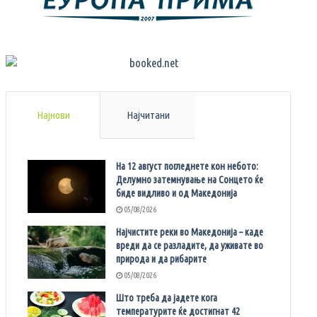
Најнови
Најчитани
На 12 август погледнете кон небото:
Делумно затемнување на Сонцето ќе
биде видливо и од Македонија
05/08/2026
Најчистите реки во Македонија – каде
вреди да се разладите, да уживате во
природа и да рибарите
05/08/2026
Што треба да јадете кога
температурите ќе достигнат 42