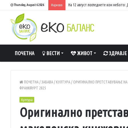
На 12 август погледнете кон небото
Thursday, August 6 2026
Најново
ПОЧЕТНА
ВЕСТИ
ЖИВОТ
ЗДРАВЈЕ
ПОЧЕТНА
/
ЗАБАВА
/
КУЛТУРА
/
ОРИГИНАЛНО ПРЕТСТАВУВАЊЕ НА
ФРАНКФУРТ 2025
Култура
Оригинално претстав