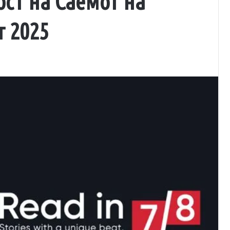
ст на Саемот на
 2025