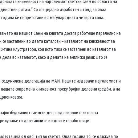
нската книжевност на најголемиот светски саем во областа на
 единствен ритам.“ Со специјално изработен штанд за оваа
а година ќе се претстави во меѓународната четврта хала.
вањето на нашиот Саем на книгата досега работеше паралелно на
и се застапени во двата каталози – каталогот на книжевност за
20-тина илустратори, кои исто така се застапени во каталогот за
дела во каталогот, како и делата на англиски јазик што се
а седумчлена делегација на МАИ. Нашите издавачи најголемиот и
а нашата современа книжевност преку бројни деловни средби, а на
 Црвенковска.
 највозбудливиот саемски ден, под покровителство на
мрежување со досегашните и идните соработници.
фестација од овој тип во светот. Оваа година тој се одржува по