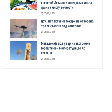
степени? Лекарите советуваат лесна
храна и многу течности
05/08/2026
ЦУК: Пет активни пожари на отворено,
три се ставени под контрола
05/08/2026
Македонија под удар на екстремни
горештини – температури до 42
степени
05/08/2026