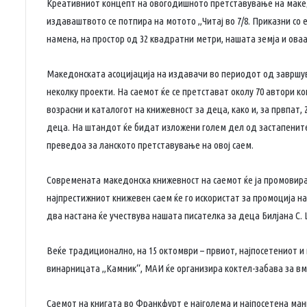
Креативниот концепт на овогодишното претставување на македо
издаваштвото се потпира на мотото „Читај во 7/8. Приказни со
намена, на простор од 32 квадратни метри, нашата земја и ова
Македонската асоцијација на издавачи во периодот од завршу
неколку проекти. На саемот ќе се претстават околу 70 автори ко
возрасни и каталогот на книжевност за деца, како и, за првпат, 
деца. На штандот ќе бидат изложени голем дел од застапените 
преведоа за ланското претставување на овој саем.
Современата македонска книжевност на саемот ќе ја промовир
најпрестижниот книжевен саем ќе го искористат за промоција н
два настана ќе учествува нашата писателка за деца Билјана С.
Веќе традиционално, на 15 октомври – првиот, најпосетениот и
винарницата „Камник“, МАИ ќе организира коктел-забава за в
Саемот на книгата во Франкфурт е најголема и најпосетена мани