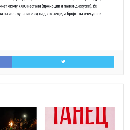
ржат околу 4.000 настани (промоции и панел-дискусии), ќе
ии на изложувачите од над сто земји, а бројот на очекувани
Facebook
Twitter