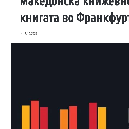
македонска книжевно
книгата во Франкфурт
13/10/2025