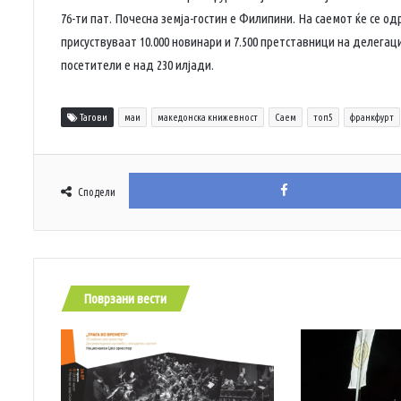
76-ти пат. Почесна земја-гостин е Филипини. На саемот ќе се од
присуствуваат 10.000 новинари и 7.500 претставници на делегац
посетители е над 230 илјади.
Тагови
маи
македонска книжевност
Саем
топ5
франкфурт
Сподели
Поврзани вести