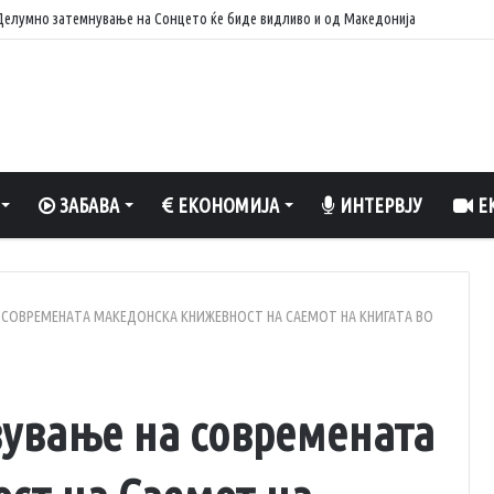
: Делумно затемнување на Сонцето ќе биде видливо и од Македонија
ЗАБАВА
ЕКОНОМИЈА
ИНТЕРВЈУ
ЕК
 СОВРЕМЕНАТА МАКЕДОНСКА КНИЖЕВНОСТ НА САЕМОТ НА КНИГАТА ВО
ување на современата