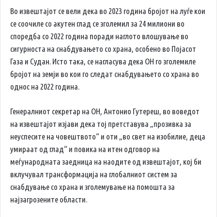
Во извештајот се вели дека во 2023 година бројот на луѓе кои
се соочиле со акутен глад се зголемил за 24 милиони во
споредба со 2022 година поради наглото влошување во
сигурноста на снабдувањето со храна, особено во Појасот
Газа и Судан. Исто така, се нагласува дека ОН го зголемиле
бројот на земји во кои го следат снабдувањето со храна во
однос на 2022 година.
Генералниот секретар на ОН, Антонио Гутереш, во воведот
на извештајот изјави дека тој претставува „прозивка за
неуспесите на човештвото“ и оти „во свет на изобилие, деца
умираат од глад“ и повика на итен одговор на
меѓународната заедница на наодите од извештајот, кој би
вклучувал трансформација на глобалниот систем за
снабдување со храна и зголемување на помошта за
најзагрозените области.