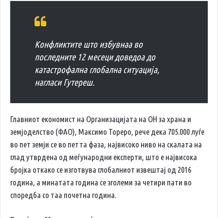
Конфликтите што избувнаа во
последните 12 месеци доведоа до
катастрофална глобална ситуација,
нагласи Гутереш.
Главниот економист на Организацијата на ОН за храна и
земјоделство (ФАО), Максимо Тореро, рече дека 705.000 луѓе
во пет земји се во петта фаза, највисоко ниво на скалата на
глад утврдена од меѓународни експерти, што е највисока
бројка откако се изготвува глобалниот извештај од 2016
година, а минатата година се зголеми за четири пати во
споредба со таа почетна година.