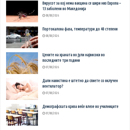
Вирусот за кој нема вакцина се шири низ Европа –
13 заболени во Македонија
08/08/2026
Портокалова фаза, температури до 40 степени
08/08/2026
Цените на храната во јули највисоки во
последните три години
07/08/2026
Дали навистина е штетно да спиете со вклучен
вентилатор?
07/08/2026
Демографската криза веќе влезе во училниците
07/08/2026