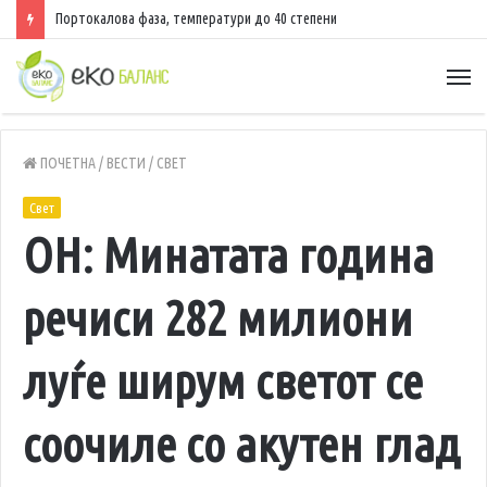
Портокалова фаза, температури до 40 степени
ПОЧЕТНА
/
ВЕСТИ
/
СВЕТ
Свет
ОН: Минатата година
речиси 282 милиони
луѓе ширум светот се
соочиле со акутен глад