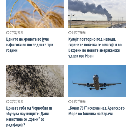
07/08/2026
09/07/2026
Цените на храната во јули
Кувајт повторно под напади,
највисоки во последните три
сирените ноќеска се огласија и во
години
Бахреин по новите американски
удари врз Иран
08/07/2026
08/07/2026
Црната габа од Чернобил ги
„Боинг 737“ исчезна над Арапското
збунува научниците: Дали
Море во близина на Карачи
навистина се „храни“ со
радијација?