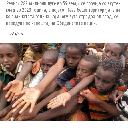
Речиси 282 милиони луѓе во 59 земји се соочија со акутен
глад во 2023 година, а појасот Газа беше територијата на
која минатата година најмногу луѓе страдаа од глад, се
наведува во извештај на Обединетите нации.
25/04/2024