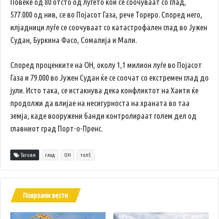
Повеќе од 80 отсто од луѓето кои се соочуваат со глад,
577.000 од нив, се во Појасот Газа, рече Тореро. Според него,
илјадници луѓе се соочуваат со катастрофален глад во Јужен
Судан, Буркина Фасо, Сомалија и Мали.
Според проценките на ОН, околу 1,1 милион луѓе во Појасот
Газа и 79.000 во Јужен Судан ќе се соочат со екстремен глад до
јули. Исто така, се истакнува дека конфликтот на Хаити ќе
продолжи да влијае на несигурноста на храната во таа
земја, каде вооружени банди контролираат голем дел од
главниот град Порт-о-Пренс.
Тагови
глад
ОН
топ5
Поврзани вести