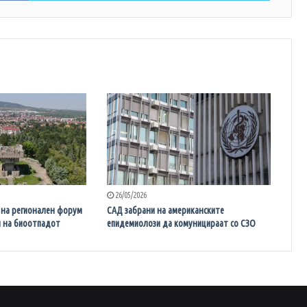
26/05/2026
 на регионален форум
САД забрани на американските
н на биоотпадот
епидемиолози да комуницираат со СЗО