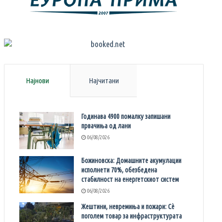
Најнови
Најчитани
Годинава 4900 помалку запишани
првачиња од лани
06/08/2026
Божиновска: Домашните акумулации
исполнети 70%, обезбедена
стабилност на енергетскиот систем
06/08/2026
Жештини, невремиња и пожари: Сè
поголем товар за инфраструктурата