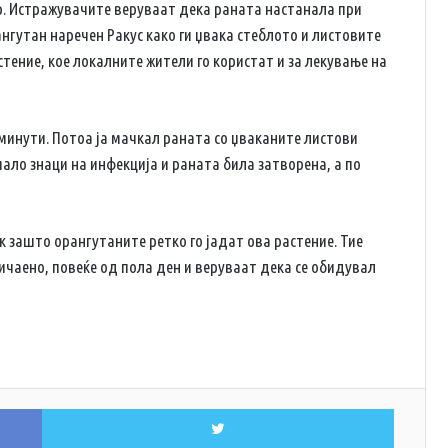
ер. Истражувачите веруваат дека раната настанала при
ангутан наречен Ракус како ги џвака стеблото и листовите
ение, кое локалните жители го користат и за лекување на
 минути. Потоа ја мачкал раната со џваканите листови
ало знаци на инфекција и раната била затворена, а по
к зашто орангутаните ретко го јадат ова растение. Тие
ичаено, повеќе од пола ден и веруваат дека се обидувал
Facebook
Twitter