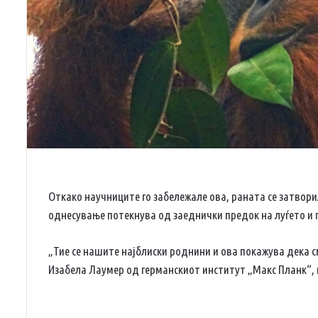
Откако научниците го забележале ова, раната се затвори
однесување потекнува од заеднички предок на луѓето и 
„Тие се нашите најблиски роднини и ова покажува дека 
Изабела Лаумер од германскиот институт „Макс Планк“, 