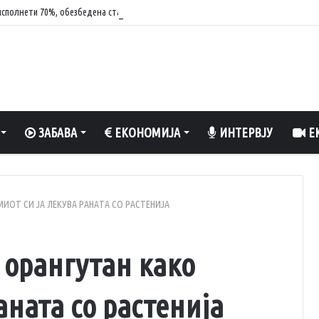
сполнети 70%, обезбедена стабилност на енергетскиот систем
ЗАБАВА
ЕКОНОМИЈА
ИНТЕРВЈУ
ЕК
ИОТ СИ ЈА ЛЕКУВА РАНАТА СО РАСТЕНИЈА
орангутан како
аната со растенија