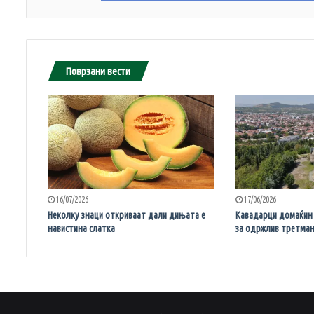
Поврзани вести
16/07/2026
17/06/2026
Неколку знаци откриваат дали дињата е
Кавадарци домаќин
навистина слатка
за одржлив третма