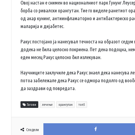
Овој настан е снимен во националниот парк Гунунг Леус
борба со ривалски орангутан. Тие го виделе ранетиот ор
од акар кунинг, антиинфламаторно и антибактериско раст
маларија и дијабетес.
Ракус постојано ја нанесувал течноста на образот седум
додека не била целосно покриена. Пет дена подоцна, нем
еден месец Ракус целосно бил излекуван.
Научниците заклучиле дека Ракус знаел дека нанесува ле
потоа забележале дека Ракус се одмора подолго од вооб
да заздрави од повредата.
Тагови
лечење
орангутан
топ5
Сподели