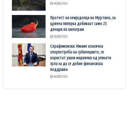
06/08/2026
Протест на земјоделци во Муртино, за
црвена пиперка добиваат само 25
денари по килограм
06/08/2026
Серафимовски: Имаме класична
злоупотреба на субвенциите, се
користат ушни маркички од угинати
грла за да се добие финансиска
поддршка
06/08/2026