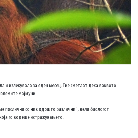
ла и излекувала за еден месец. Тие сметаат дека ваквото
големите мајмуни.
сме послични со нив одошто различни“, вели биологот
која го водеше истражувањето.