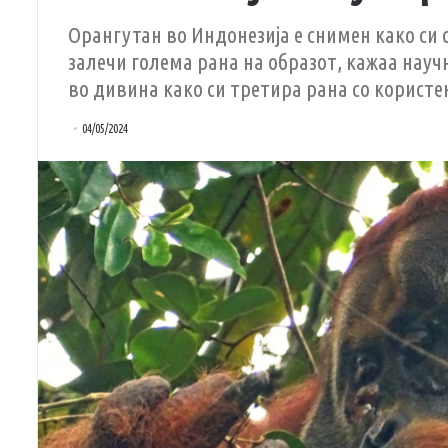
Орангутан во Индонезија е снимен како си 
залечи голема рана на образот, кажаа науч
во дивина како си третира рана со користе
04/05/2024