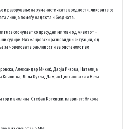
ање и разорување на хуманистичките вредности, ликовите се
ката линија помеѓу надежта и бездната.
вите се соочуваат со пресудни мигови од животот –
шни судири. Низ жанровски разновидни ситуации, од
а за човековата ранливост и за опстанокот во
ровска, Александар Микиќ, Дарја Ризова, Наталија
а Кочовска, Лола Кукла, Дамјан Цветановски и Нела
атор и виолина: Стефан Котевски; кларинет: Никола
април на сцената на МНТ.