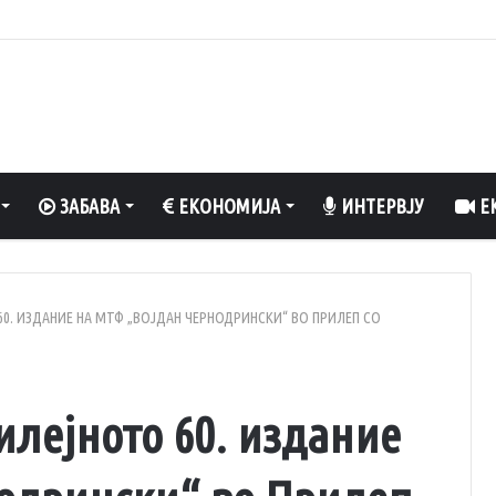
олнети 70%, обезбедена стабилност на енергетскиот систем
ЗАБАВА
ЕКОНОМИЈА
ИНТЕРВЈУ
ЕК
 60. ИЗДАНИЕ НА МТФ „ВОЈДАН ЧЕРНОДРИНСКИ“ ВО ПРИЛЕП СО
билејното 60. издание