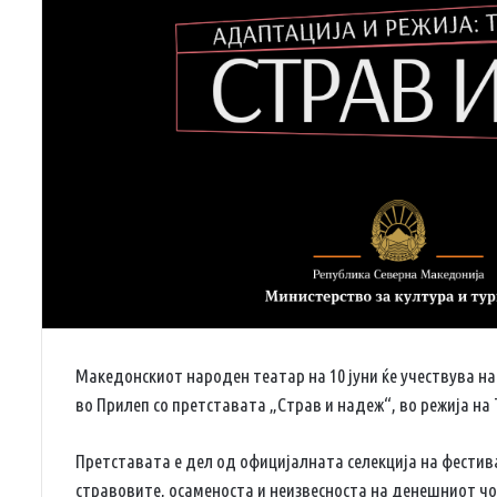
Македонскиот народен театар на 10 јуни ќе учествува н
во Прилеп со претставата „Страв и надеж“, во режија на
Претставата е дел од официјалната селекција на фестив
стравовите, осаменоста и неизвесноста на денешниот чо