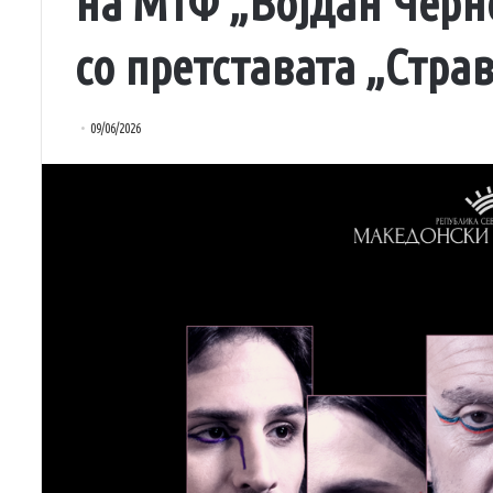
на МТФ „Војдан Черн
со претставата „Стра
09/06/2026