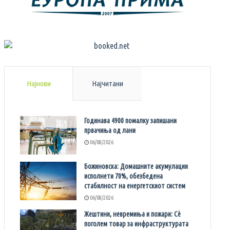
Најнови
Најчитани
Годинава 4900 помалку запишани
првачиња од лани
06/08/2026
Божиновска: Домашните акумулации
исполнети 70%, обезбедена
стабилност на енергетскиот систем
06/08/2026
Жештини, невремиња и пожари: Сè
поголем товар за инфраструктурата