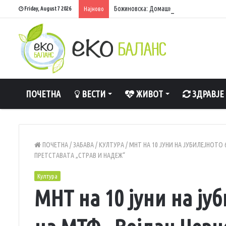
Божиновска: Домашните акумулации исп
Friday, August 7 2026
Најново
ПОЧЕТНА
ВЕСТИ
ЖИВОТ
ЗДРАВЈЕ
ПОЧЕТНА
/
ЗАБАВА
/
КУЛТУРА
/
МНТ НА 10 ЈУНИ НА ЈУБИЛЕЈНОТО
ПРЕТСТАВАТА „СТРАВ И НАДЕЖ“
Култура
МНТ на 10 јуни на ју