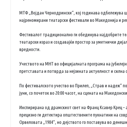
МТФ „Војдан Чернодрински“, кој годинава одбележува ше
најреномирани театарски фестивали во Македонија и ре
Фестивалот традиционално ги обединува најдобрите те
театарски израз и создавајќи простор за уметнички дија
вредности.
Учеството на МНТ во официјалната програма на јубилејн
претставата и потврда за нејзината актуелност и силна 
По фестивалското учество во Прилеп, „Страв и надеж“ по
јуни, со почеток во 20:00 часот, на сцената на Македонс
Инспирирана од драмскиот свет на Франц Ксавер Крец – 
прецизно ги детектира општествените пукнатини на сов
Орвеловата „1984“, но дејството го поставува во денеш