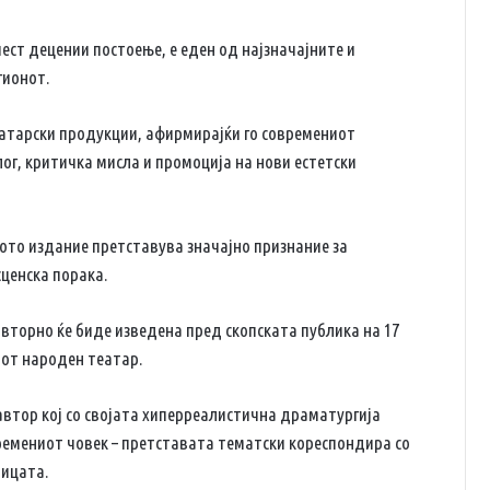
ст децении постоење, е еден од најзначајните и
гионот.
атарски продукции, афирмирајќи го современиот
лог, критичка мисла и промоција на нови естетски
ото издание претставува значајно признание за
сценска порака.
вторно ќе биде изведена пред скопската публика на 17
киот народен театар.
автор кој со својата хиперреалистична драматургија
ремениот човек – претставата тематски кореспондира со
ницата.