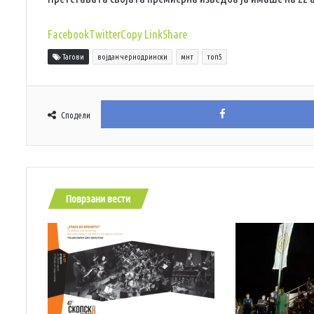
Facebook
Twitter
Copy Link
Share
Тагови
војдан чернодрински
мнт
топ5
Сподели
Поврзани вести