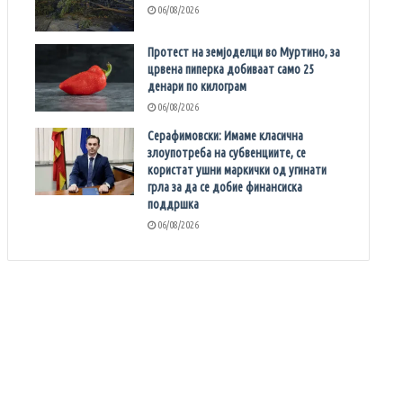
06/08/2026
Протест на земјоделци во Муртино, за
црвена пиперка добиваат само 25
денари по килограм
06/08/2026
Серафимовски: Имаме класична
злоупотреба на субвенциите, се
користат ушни маркички од угинати
грла за да се добие финансиска
поддршка
06/08/2026