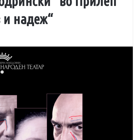
одрински“ во Прилеп
в и надеж“