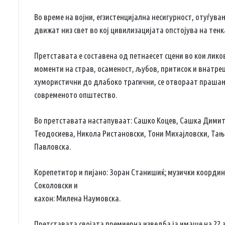
Во време на војни, егзистенцијална несигурност, отуѓув
движат низ свет во кој цивилизацијата опстојува на тен
Претставата е составена од петнаесет сцени во кои лико
моменти на страв, осаменост, љубов, притисок и внатре
хумористични до длабоко трагични, се отвораат прашањ
современото општество.
Во претставата настапуваат: Сашко Коцев, Сашка Димит
Теодосиева, Никола Ристановски, Тони Михајловски, Тањ
Павловска.
Корепетитор и пијано: Зоран Станишиќ; музички координ
Соколовски и
кахон: Милена Наумовска.
Претставата својата премиерна изведба ја имаше на 22 