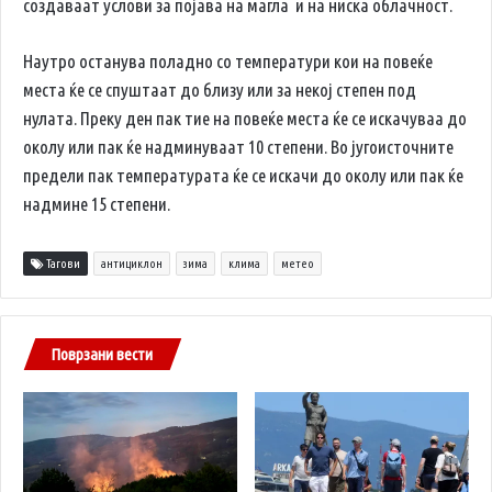
создаваат услови за појава на магла и на ниска облачност.
Наутро останува поладно со температури кои на повеќе
места ќе се спуштаат до близу или за некој степен под
нулата. Преку ден пак тие на повеќе места ќе се искачуваа до
околу или пак ќе надминуваат 10 степени. Во југоисточните
предели пак температурата ќе се искачи до околу или пак ќе
надмине 15 степени.
Тагови
антициклон
зима
клима
метео
Поврзани вести