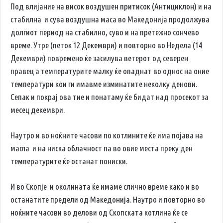
Под влијание на висок воздушен притисок (Антициклон) и на
стабилна и сува воздушна маса во Македонија продолжува
долгиот период на стабилно, суво и на претежно сончево
време. Утре (петок 12 Декември) и повторно во Недела (14
Декември) повремено ќе засилува ветерот од северен
правец а температурите малку ќе опаднат во однос на оние
температури кои ги имавме изминатите неколку денови.
Сепак и покрај ова тие и понатаму ќе бидат над просекот за
месец декември.
Наутро и во ноќните часови по котлините ќе има појава на
магла и на ниска облачност па во овие места преку ден
температурите ќе останат пониски.
И во Скопје и околината ќе имаме слично време како и во
останатите предели од Македонија. Наутро и повторно во
ноќните часови во делови од Скопската котлина ќе се