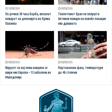
10/08/2026
09/08/2026
По речиси 30 часа борба, изгаснат
Топлотниот бран не попушта:
пожарот на депонијата во Крива
Активни пожари на повеќе локации
Паланка
низ државата
08/08/2026
08/08/2026
Вирусот за кој нема вакцина се
Портокалова фаза, температури
шири низ Европа – 13 заболени во
до 40 степени
Македонија