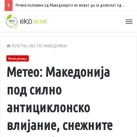
Речиси половина од Македонците не можат да си дозволат еднонеделен одмор – полошо е само во неколку европски земји
ПОЧЕТНА
/
ВЕСТИ
/
МАКЕДОНИЈА
Македонија
Метеo: Македонија
под силно
антициклонско
влијание, снежните