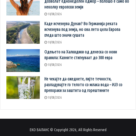
дозволат еднонеделен одмор – полошо е само во
неколку европски земји
10/08/2026
Каде исчезнува Дунав? Во Германија реката
исчезнува под земја, но ова лето цела Европа
гледа што значи сушата
10/08/2026
Одењето на Халкидики од денеска со нови
правила: Казните стигнуваат до 300 евра
10/08/2026
Не чекајте да ожеднете, пијте течности,
разладувајте го телото со млака вода – ИЈЗ со
препораки за заштита од горештините
10/08/2026
ЕКО БАЛАНС © Copyright 2026, All Rights Reserved