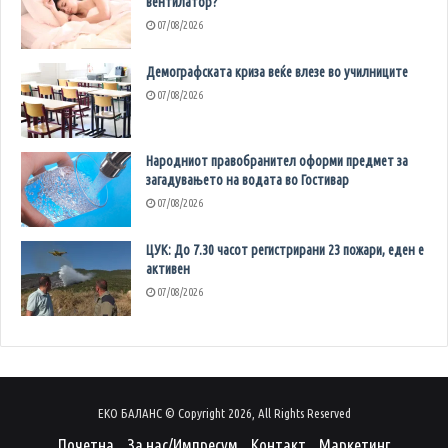
вентилатор?
07/08/2026
Демографската криза веќе влезе во училниците
07/08/2026
Народниот правобранител оформи предмет за
загадувањето на водата во Гостивар
07/08/2026
ЦУК: До 7.30 часот регистрирани 23 пожари, еден е
активен
07/08/2026
ЕКО БАЛАНС © Copyright 2026, All Rights Reserved
Почетна
За нас/Импресум
Контакт
Маркетинг