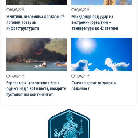
06/08/2026
05/08/2026
Жештини, невремиња и пожари: Сè
Македонија под удар на
поголем товар за
екстремни горештини –
инфраструктурата
температури до 42 степени
14/07/2026
13/07/2026
Европа гори: топлотниот бран
Сончево време со умерена
однесе над 1.300 животи, пожарите
облачност
пустошат низ континентот