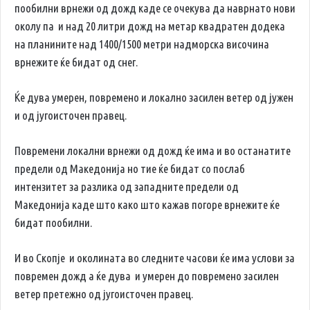
пообилни врнежи од дожд каде се очекува да наврнато нови
околу па и над 20 литри дожд на метар квадратен додека
на планините над 1400/1500 метри надморска височина
врнежите ќе бидат од снег.
Ќе дува умерен, повремено и локално засилен ветер од јужен
и од југоисточен правец.
Повремени локални врнежи од дожд ќе има и во останатите
предели од Македонија но тие ќе бидат со послаб
интензитет за разлика од западните предели од
Македонија каде што како што кажав погоре врнежите ќе
бидат пообилни.
И во Скопје и околината во следните часови ќе има услови за
повремен дожд а ќе дува и умерен до повремено засилен
ветер претежно од југоисточен правец.