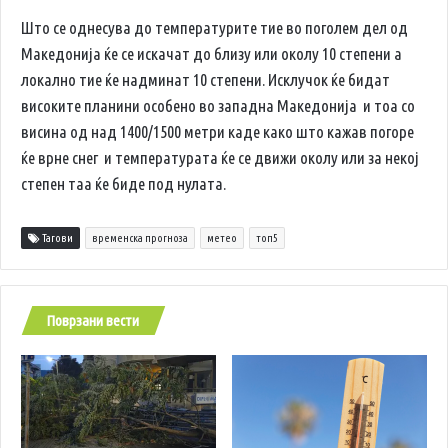
Што се однесува до температурите тие во поголем дел од
Македонија ќе се искачат до близу или околу 10 степени а
локално тие ќе надминат 10 степени. Исклучок ќе бидат
високите планини особено во западна Македонија и тоа со
висина од над 1400/1500 метри каде како што кажав погоре
ќе врне снег и температурата ќе се движи околу или за некој
степен таа ќе биде под нулата.
Тагови
временска прогноза
метео
топ5
Поврзани вести