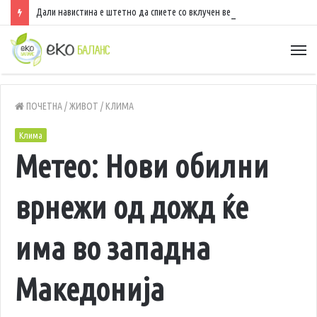
Дали навистина е штетно да спиете со вклучен вентилатор?
ПОЧЕТНА
/
ЖИВОТ
/
КЛИМА
Клима
Метео: Нови обилни
врнежи од дожд ќе
има во западна
Македонија