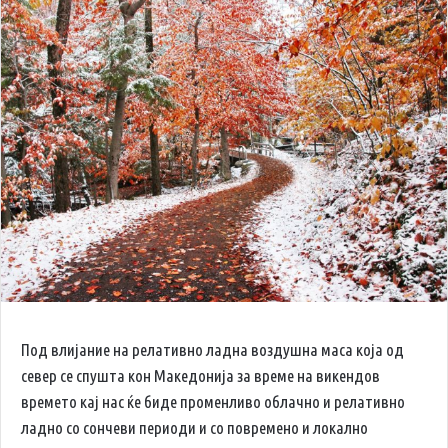
Под влијание на релативно ладна воздушна маса која од
север се спушта кон Македонија за време на викендов
времето кај нас ќе биде променливо облачно и релативно
ладно со сончеви периоди и со повремено и локално