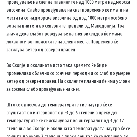
провејување на снег на планините над 1000 метри надморска
височина. Слабо провејување на снег повремено ќе има и на
местата со надморска височина од под 1000 метри особено
во западните и во северните предели од Македонија. Тоа
значи дека слабо провејување на снег викендов ќе имаме
локално и во повисоките населени места. Повремено ќе
засилува ветер од северен правец.
Во Скопје и околината исто така времето ќе биде
променливо облачно со сончеви периоди и со слаб до умерен
ветер од северен правец. На околните планини ќе има услови
за сосема слабо провејување на снег.
Што се однесува до температурите тие наутро ќе се
спуштаат во интервалот од -3 до 5 степени а преку ден
температурите ќе се искачуваат во интервалот од 3 до 12
степени а во Скопје и околината температурата наутро ќе се
спушта до околу 3 степени а преку ден таа ќе се искачува до