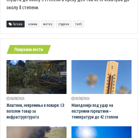
околу 8 степени.
Тагови
клима
метео
студено
топ5
Поврзани вести
06/08/2026
05/08/2026
Жештини, невремиња и пожари: Сè
Македонија под удар на
поголем товар за
екстремни горештини –
инфраструктурата
температури до 42 степени