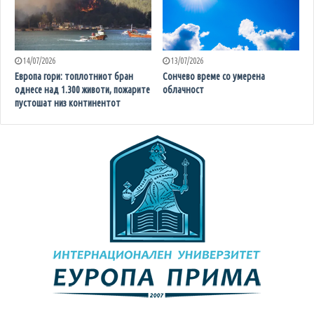
14/07/2026
13/07/2026
Европа гори: топлотниот бран
Сончево време со умерена
однесе над 1.300 животи, пожарите
облачност
пустошат низ континентот