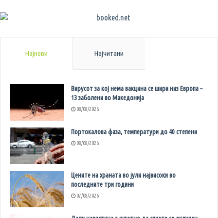
Најнови
Најчитани
Вирусот за кој нема вакцина се шири низ Европа –
13 заболени во Македонија
08/08/2026
Портокалова фаза, температури до 40 степени
08/08/2026
Цените на храната во јули највисоки во
последните три години
07/08/2026