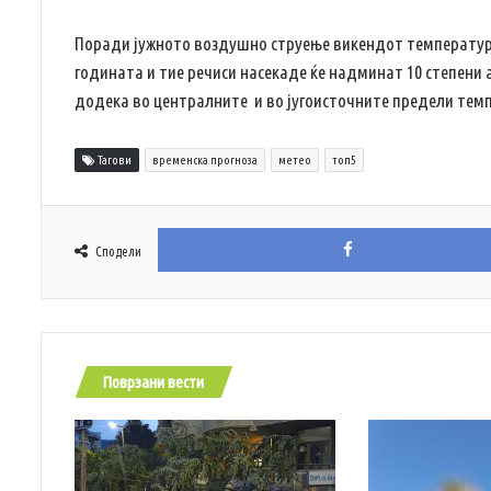
Поради јужното воздушно струење викендот температури
годината и тие речиси насекаде ќе надминат 10 степени а
додека во централните и во југоисточните предели темпе
Тагови
временска прогноза
метео
топ5
Сподели
Поврзани вести