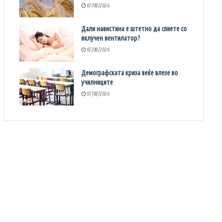
07/08/2026
Дали навистина е штетно да спиете со
вклучен вентилатор?
07/08/2026
Демографската криза веќе влезе во
училниците
07/08/2026