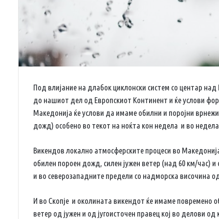
Под влијание на длабок циклонски систем со центар над 
до нашиот дел од Европскиот Континент и ќе услови фор
Македонија ќе услови да имаме обилни и поројни врнежи
дожд) особено во текот на ноќта кон недела и во недела
Викендов локално атмосферските процеси во Македонија
обилен пороен дожд, силен јужен ветер (над 60 км/час) и
и во северозападните предели со надморска височина од 
И во Скопје и околината викендот ќе имаме повремено 
ветер од јужен и од југоисточен правец кој во делови од