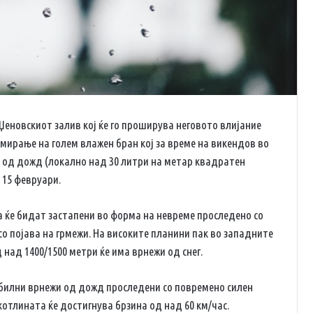
Џеновскиот залив кој ќе го проширува неговото влијание
мирање на голем влажен бран кој за време на викендов во
 од дожд (локално над 30 литри на метар квадратен
 15 февруари.
 ќе бидат застапени во форма на невреме проследено со
 со појава на грмежи. На високите планини пак во западните
над 1400/1500 метри ќе има врнежи од снег.
обилни врнежи од дожд проследени со повремено силен
 котлината ќе достигнува брзина од над 60 км/час.