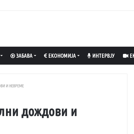
степени
ЗАБАВА
ЕКОНОМИЈА
ИНТЕРВЈУ
ЕК
ВИ И НЕВРЕМЕ
лни дождови и