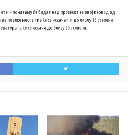
те и понатаму ќе бидат над просекот за овој период од
 на повеќе места тие ќе се искачат и до околу 15 степени
ратурата ќе се искачи до близу 20 степени.
Facebook
Twitter