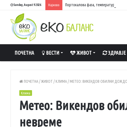
Портокалова фаза, температури до 40 
Sunday, August 9 2026
Најново
ПОЧЕТНА
ВЕСТИ
ЖИВОТ
ЗДРАВЈЕ
ПОЧЕТНА
/
ЖИВОТ
/
КЛИМА
/
МЕТЕО: ВИКЕНДОВ ОБИЛНИ ДОЖДО
Клима
Метео: Викендов оби
невреме