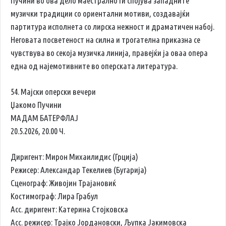
Пучини во ова дело маестрално ги спојува западните
музички традиции со ориентални мотиви, создавајќи
партитура исполнета со лирска нежност и драматичен набој.
Неговата посветеност на силна и трогателна приказна се
чувствува во секоја музичка линија, правејќи ја оваа опера
една од најемотивните во оперската литература.
54. Мајски оперски вечери
Џакомо Пучини
МАДАМ БАТЕРФЛАЈ
20.5.2026, 20.00 Ч.
Диригент: Мирон Михаилидис (Грција)
Режисер: Александар Текелиев (Бугарија)
Сценограф: Живојин Трајановиќ
Костимограф: Лира Грабул
Асс. диригент: Катерина Стојковска
Асс. режисер: Трајко Јордановски, Љупка Јакимовска