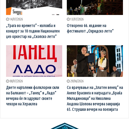
14/07/2026
13/07/2026
„Трага во времето“ – изложба и
Отворено 66. издание на
концерт за 10 години Национален
фестивалот „Охридско лето“
џез оркестар на „Скопско лето“
08/07/2026
29/06/2026
Двете најголеми фолклорни сили
Со врачување на „Златен венец“ на
на Балканот – „Танец“ и „Ладо“
Анеке Брасинга и наградата „Браќа
вечерва ќе ги здружат своите
Миладиновци“ на Николина
чекори на Хераклеа
Андова Шопова вечерва завршија
65. Струшки вечери на поезијата