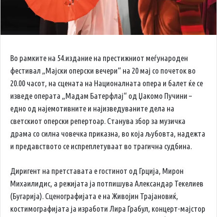
Во рамките на 54.издание на престижниот меѓународен
фестивал „Мајски оперски вечери“ на 20 мај со почеток во
20.00 часот, на сцената на Националната опера и балет ќе се
изведе операта „Мадам Батерфлај“ од Џакомо Пучини –
едно од најемотивните и најизведуваните дела на
светскиот оперски репертоар. Станува збор за музичка
драма со силна човечка приказна, во која љубовта, надежта
и предавството се испреплетуваат во трагична судбина.
Диригент на претставата е гостинот од Грција, Мирон
Михаилидис, а режијата ја потпишува Александар Текелиев
(Бугарија). Сценографијата е на Живојин Трајановиќ,
костимографијата ја изработи Лира Грабул, концерт-мајстор