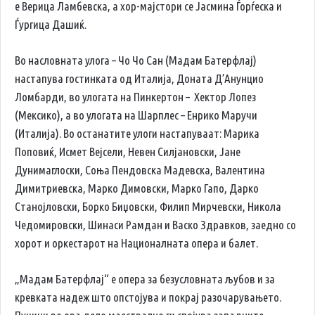
е Верица Ламбевска, а хор-мајстори се Јасмина Ѓорѓеска и
Ѓургица Дашиќ.
Во насловната улога – Чо Чо Сан (Мадам Батерфлај)
настапува гостинката од Италија, Доната Д’Анунцио
Ломбарди, во улогата на Пинкертон – Хектор Лопез
(Мексико), а во улогата на Шарплес – Енрико Маручи
(Италија). Во останатите улоги настапуваат: Марика
Поповиќ, Исмет Вејсели, Невен Силјановски, Јане
Дунимаглоски, Соња Пендовска Мадевска, Валентина
Димитриевска, Марко Димовски, Марко Гапо, Дарко
Станојловски, Борко Биџовски, Филип Мирчевски, Никола
Чедомировски, Шинаси Рамдан и Васко Здравков, заедно со
хорот и оркестарот на Националната опера и балет.
„Мадам Батерфлај“ е опера за безусловната љубов и за
кревката надеж што опстојува и покрај разочарувањето.