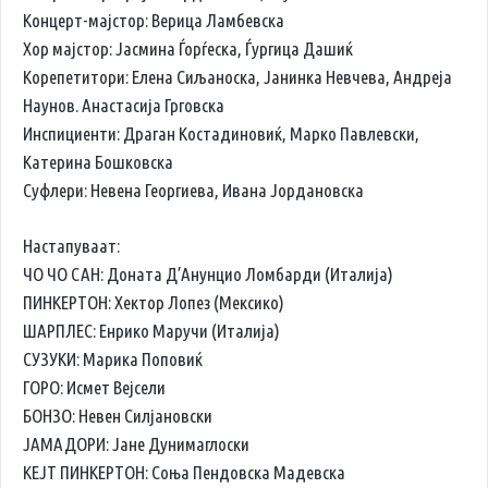
Концерт-мајстор: Верица Ламбевска
Хор мајстор: Јасмина Ѓорѓеска, Ѓургица Дашиќ
Корепетитори: Елена Сиљаноска, Јанинка Невчева, Андреја
Наунов. Анастасија Грговска
Инспициенти: Драган Костадиновиќ, Марко Павлевски,
Катерина Бошковска
Суфлери: Невена Георгиева, Ивана Јордановска
Настапуваат:
ЧО ЧО САН: Доната Д’Анунцио Ломбарди (Италија)
ПИНКЕРТОН: Хектор Лопез (Мексико)
ШАРПЛЕС: Енрико Маручи (Италија)
СУЗУКИ: Марика Поповиќ
ГОРО: Исмет Вејсели
БОНЗО: Невен Силјановски
ЈАМАДОРИ: Јане Дунимаглоски
КЕЈТ ПИНКЕРТОН: Соња Пендовска Мадевска