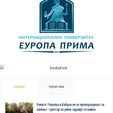
Најнови
Најчитани
Реките Тополка и Бабуна не се препорачуваат за
капење – Центар за јавно здравје со важно