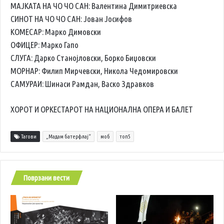
МАЈКАТА НА ЧО ЧО САН: Валентина Димитриевска
СИНОТ НА ЧО ЧО САН: Јован Јосифов
КОМЕСАР: Марко Димовски
ОФИЦЕР: Марко Гапо
СЛУГА: Дарко Станојловски, Борко Биџовски
МОРНАР: Филип Мирчевски, Никола Чедомировски
САМУРАИ: Шинаси Рамдан, Васко Здравков
ХОРОТ И ОРКЕСТАРОТ НА НАЦИОНАЛНА ОПЕРА И БАЛЕТ
Тагови
„Мадам батерфлај“
моб
топ5
Поврзани вести