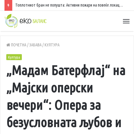
Топлотниот бран не попушта: Активни пожари на повеќе локации низ државата
ПОЧЕТНА
/
ЗАБАВА
/
КУЛТУРА
Култура
„Мадам Батерфлај“ на
„Мајски оперски
вечери“: Опера за
безусловната љубов и