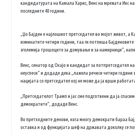
кандидатурата на Камала Харис, Венс на мрежата Икс на
последните 40 години.
„Џо Бајден е најлошиот претседател во мојот живот, а Ка
изминатите четири години, таа ги потпиша Бајденовите 
зголемија трошоците за домување и за намирници“, напи
Венс, сенатор од Охајо и кандидат за потпретседател на
неуспеси“ и додаде дека „лажела речиси четири години з
нацијата со претседател кој не може да ја врши работат
„Претседателот Трамп и јас сме подготвени да ја спасим
демократите“, додаде Венс.
Во претходните денови, кога многу демократи бараа Бајд
оставка и од функцијата шеф на државата доколку се по