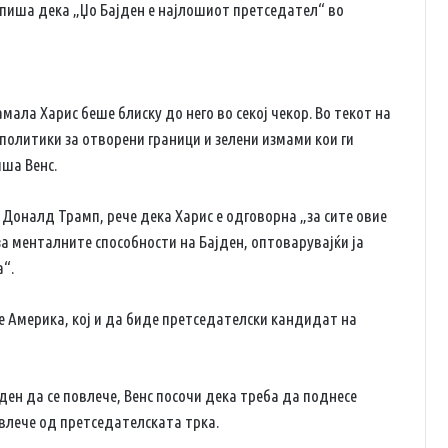
пиша дека „Џо Бајден е најлошиот претседател“ во
мала Харис беше блиску до него во секој чекор. Во текот на
политики за отворени граници и зелени измами кои ги
ша Венс.
 Доналд Трамп, рече дека Харис е одговорна „за сите овие
а менталните способности на Бајден, оптоварувајќи ја
а“.
е Америка, кој и да биде претседателски кандидат на
ен да се повлече, Венс посочи дека треба да поднесе
влече од претседателската трка.