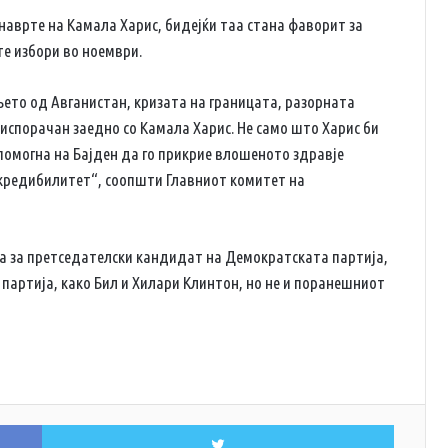
наврте на Камала Харис, бидејќи таа стана фаворит за
е избори во ноември.
њето од Авганистан, кризата на границата, разорната
испорачан заедно со Камала Харис. Не само што Харис би
 помогна на Бајден да го прикрие влошеното здравје
 кредибилитет“, соопшти Главниот комитет на
та за претседателски кандидат на Демократската партија,
 партија, како Бил и Хилари Клинтон, но не и поранешниот
Facebook
Twitter