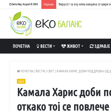
Портокалова фаза, температури до 40
Saturday, August 8 2026
Најново
ПОЧЕТНА
ВЕСТИ
ЖИВОТ
ЗДРАВЈЕ
ПОЧЕТНА
/
ВЕСТИ
/
СВЕТ
/
КАМАЛА ХАРИС ДОБИ ПОДДРШКА ОД ЏО
Свет
Камала Харис доби п
откако тој се повлече