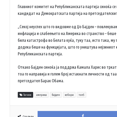
Главниот комитет на Републиканската партија синоќа се 
кандидат на Демократската партија на претседателскит
„Секој неуспех што го видовме од Џо Бајден – повлекува
инфлација и слабеењето на Америка во странство – беше 
била катастрофа во Белата куќа, туку таа, исто така, му
додека беше на функцијата, што го уништува нејзиниот
Републиканската партија.
Откако Бајден синоќа ја поддржа Камала Харис во трка
тоа го направија и голем број истакнати личности од таа
претседател Барак Обама.
Тагови
америка
бајден
избори
топ5
Сподели