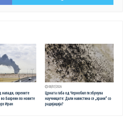
08/07/2026
д напади, сирените
Црната габа од Чернобил ги збунува
и во Бахреин по новите
научниците: Дали навистина се „храни“ со
врз Иран
радијација?