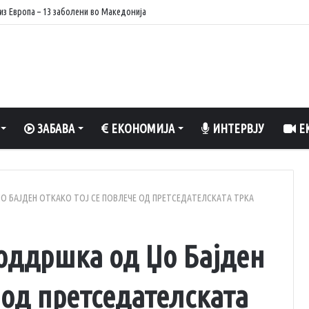
 степени
ЗАБАВА
ЕКОНОМИЈА
ИНТЕРВЈУ
ЕК
 БАЈДЕН ОТКАКО ТОЈ СЕ ПОВЛЕЧЕ ОД ПРЕТСЕДАТЕЛСКАТА ТРКА
оддршка од Џо Бајден
 од претседателската