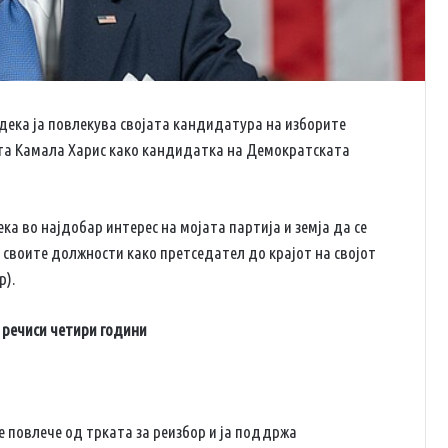
дека ја повлекува својата кандидатура на изборите
та Камала Харис како кандидатка на Демократската
а во најдобар интерес на мојата партија и земја да се
 своите должности како претседател до крајот на својот
р).
 речиси четири години
 повлече од трката за реизбор и ја поддржа