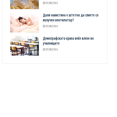
07/08/2026
Дали навистина е штетно да спиете со
вклучен вентилатор?
07/08/2026
Демографската криза веќе влезе во
училниците
07/08/2026