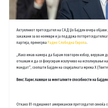
Актуелниот претседател на САД Џо Бајден вчера објави 
закажани за во ноември и ја поддржа потпретседателка
партија, пренесува
Радио Слободна Европа
.
„Иако имав намера да барам повторен избор, верувам дек
откажам и да се фокусирам исклучиво на исполнување на
мандат“, соопшти Бајден на социјалната мрежа X (Твите
Венс: Харис лажеше за менталните способности на Бајден
Откако 81-годишниот американски претседател синоќа се