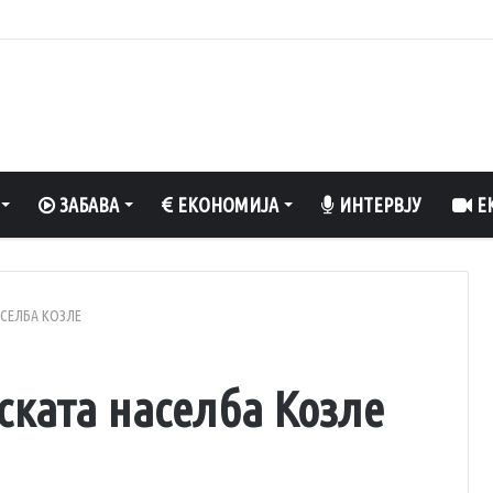
о вклучен вентилатор?
ЗАБАВА
ЕКОНОМИЈА
ИНТЕРВЈУ
ЕК
СЕЛБА КОЗЛЕ
ската населба Козле