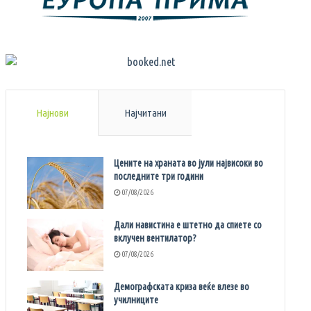
Најнови
Најчитани
Цените на храната во јули највисоки во
последните три години
07/08/2026
Дали навистина е штетно да спиете со
вклучен вентилатор?
07/08/2026
Демографската криза веќе влезе во
училниците