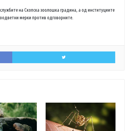
службите на Скопска зоолошка градина, а од институциите
соодветни мерки против одговорните.
Facebook
Twitter