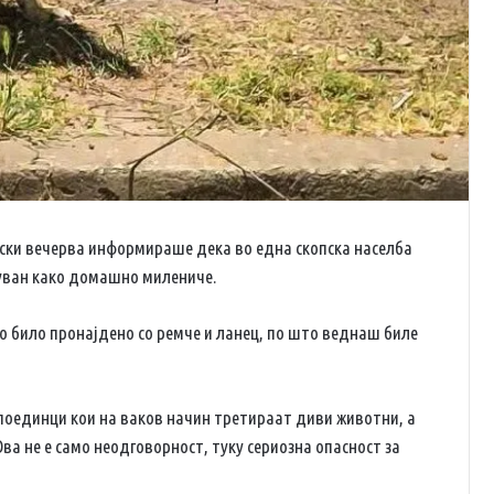
ски вечерва информираше дека во една скопска населба
 чуван како домашно милениче.
о било пронајдено со ремче и ланец, по што веднаш биле
поединци кои на ваков начин третираат диви животни, а
Ова не е само неодговорност, туку сериозна опасност за