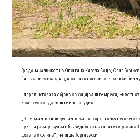
Градоначалникот на Општина Кисела Вода, Орце Ѓорѓиев
бил заловен волк, кој, како што посочи, незаконски бил
Според неговата објава на социјалните мрежи, животнот
известени надлежните институции.
„Не можам да поверувам дека постојат толку несовесни 
притоа ја загрозуваат безбедноста на своите сограѓани. 
целата околина“, напиша Ѓорѓиевски.