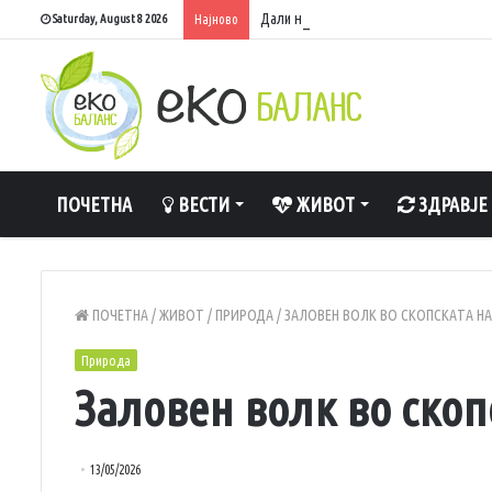
Дали навистина е штетно да спиете с
Saturday, August 8 2026
Најново
ПОЧЕТНА
ВЕСТИ
ЖИВОТ
ЗДРАВЈЕ
ПОЧЕТНА
/
ЖИВОТ
/
ПРИРОДА
/
ЗАЛОВЕН ВОЛК ВО СКОПСКАТА НА
Природа
Заловен волк во скоп
13/05/2026