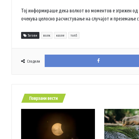
Тој информираше дека волкот во моментов е згрижен од 
очекува целосно расчистување на случајот и преземање 
Тагови
волк
козле
топ5
Сподели
Поврзани вести