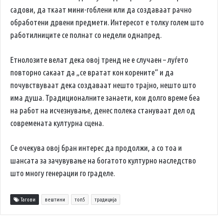
садови, да ткаат мини-гоблени или да создаваат рачно
обработени дрвени предмети. Интересот е толку голем што
работилниците се полнат со недели однапред.
Етнолозите велат дека овој тренд не е случаен – луѓето
повторно сакаат да „се вратат кон корените“ и да
почувствуваат дека создаваат нешто трајно, нешто што
има душа. Традиционалните занаети, кои долго време беа
на работ на исчезнување, денес полека стануваат дел од
современата културна сцена.
Се очекува овој бран интерес да продолжи, а со тоа и
шансата за зачувување на богатото културно наследство
што многу генерации го граделе.
Тагови
вештини
топ5
традиција