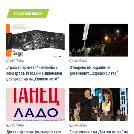
Поврзани вести
14/07/2026
13/07/2026
„Трага во времето“ – изложба и
Отворено 66. издание на
концерт за 10 години Национален
фестивалот „Охридско лето“
џез оркестар на „Скопско лето“
08/07/2026
29/06/2026
Двете најголеми фолклорни сили
Со врачување на „Златен венец“ на