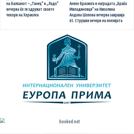
на Балканот – „Танец“ и „Ладо“
Анеке Брасинга и наградата „Браќа
вечерва ќе ги здружат своите
Миладиновци“ на Николина
чекори на Хераклеа
Андова Шопова вечерва завршија
65. Струшки вечери на поезијата