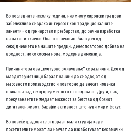
Во последните неколку години, низ многу европски градови
забележливо се враќа интересот кон традиционалните
занаети – од грнчарство и резбарство, до рачна изработка
на накит и ткаење. Она што некогаш било дел од
секојдневието на нашите предци, денес повторно добива на
вредност, но со сосема нова, модерна димензија.
Причините за ова „културно оживување“ се различни. Дел од
младите уметници бараат начини да се одвојат од
масовното производство и повторно да внесат човечка
приказна зад секој предмет што го создаваат. Други, пак,
преку занаетите гледаат можност за бегство од брзиот
дигитален живот, барајќи активност што нуди мир и фокус.
Во повеќе градови се отвораат мали студија каде
посетителите можат да научат да изработуваат керамички