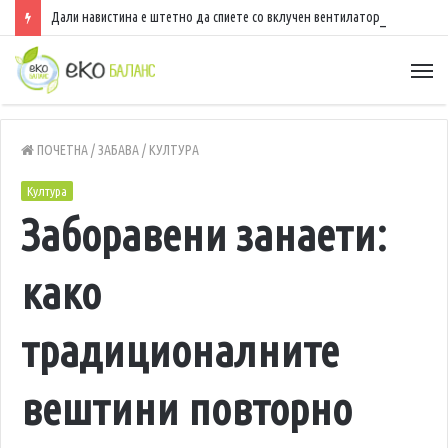
Дали навистина е штетно да спиете со вклучен вентилатор?
ПОЧЕТНА
/
ЗАБАВА
/
КУЛТУРА
Култура
Заборавени занаети:
како
традиционалните
вештини повторно