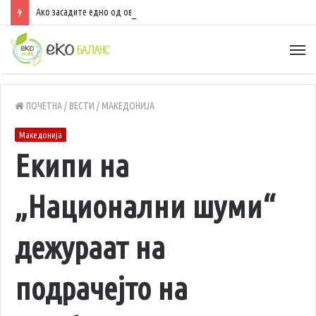
Ако засадите едно од овие растенија, можете да заработите до 40.000 евра годишно
ПОЧЕТНА
/
ВЕСТИ
/
МАКЕДОНИЈА
Македонија
Екипи на
„Национални шуми“
дежураат на
подрачејто на