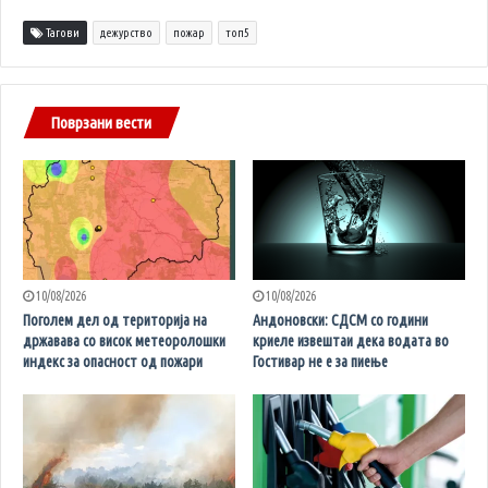
Тагови
дежурство
пожар
топ5
Поврзани вести
10/08/2026
10/08/2026
Поголем дел од територија на
Андоновски: СДСМ со години
државава со висок метеоролошки
криеле извештаи дека водата во
индекс за опасност од пожари
Гостивар не е за пиење