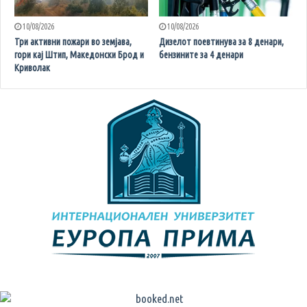
10/08/2026
10/08/2026
Три активни пожари во земјава,
Дизелот поевтинува за 8 денари,
гори кај Штип, Македонски Брод и
бензините за 4 денари
Криволак