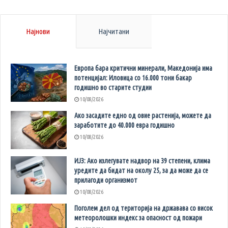
Најнови
Најчитани
Европа бара критични минерали, Македонија има
потенцијал: Иловица со 16.000 тони бакар
годишно во старите студии
10/08/2026
Ако засадите едно од овие растенија, можете да
заработите до 40.000 евра годишно
10/08/2026
ИЈЗ: Ако излегувате надвор на 39 степени, клима
уредите да бидат на околу 25, за да може да се
прилагоди организмот
10/08/2026
Поголем дел од територија на државава со висок
метеоролошки индекс за опасност од пожари