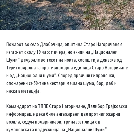
Пожарот во село Длабочица, општина Старо Нагоричане е
изгаснат околу 19 часот вчера, но екипи на „Национални
Шуми“ дежурале во текот на ноќта, соопштија денеска од
Територијалната противпожарна единица Старо Нагоричане
и од „Национални шуми“. Според првичните проценки,
опожарени се 50-тина хектари мешана шума, бор, даб и
ниска вегетација.
Командирот на ТППЕ Старо Нагоричане, Далибор Трајковски
информираше дека биле ангажирани две противпожарни
возила, седум пожарникари, тринаесет лица од
кумановската подружница на „Национални Шуми“.