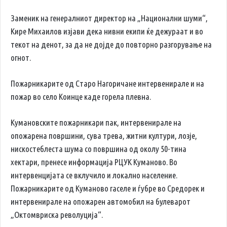
Заменик на генералниот директор на „Национални шуми“,
Кире Михаилов изјави дека нивни екипи ќе дежураат и во
текот на денот, за да не дојде до повторно разгорување на
огнот.
Пожарникарите од Старо Нагоричане интервенирале и на
пожар во село Коинце каде горела плевна.
Кумановските пожарникари пак, интервенирале на
опожарена површини, сува трева, житни култури, лозје,
нискостеблеста шума со површина од околу 50-тина
хектари, пренесе информација РЦУК Куманово. Во
интервенцијата се вклучило и локално население.
Пожарникарите од Куманово гаселе и ѓубре во Средорек и
интервенирале на опожарен автомобил на булеварот
„Октомвриска револуција“.