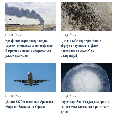
09/07/2026
08/07/2026
Кувајт повторно под напади,
Црната габа од Чернобил ги
сирените ноќеска се огласија и во
збунува научниците: Дали
Бахреин по новите американски
навистина се „храни“ со
удари врз Иран
радијација?
08/07/2026
02/07/2026
„Боинг 737“ исчезна над Арапското
Научен пробив: Создадена првата
Море во близина на Карачи
синтетичка клетка што расте и се
дели