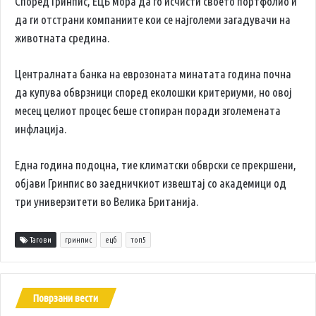
Според Гринпис, ЕЦБ мора да го исчисти своето портфолио и
да ги отстрани компаниите кои се најголеми загадувачи на
животната средина.
Централната банка на еврозоната минатата година почна
да купува обврзници според еколошки критериуми, но овој
месец целиот процес беше стопиран поради зголемената
инфлација.
Една година подоцна, тие климатски обврски се прекршени,
објави Гринпис во заедничкиот извештај со академици од
три универзитети во Велика Британија.
Тагови
гринпис
ецб
топ5
Поврзани вести