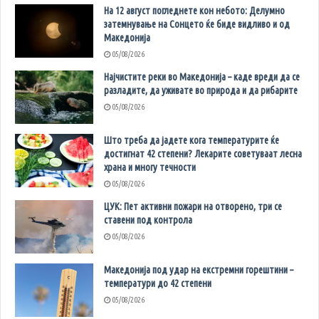
На 12 август погледнете кон небото: Делумно
затемнување на Сонцето ќе биде видливо и од
Македонија
05/08/2026
Најчистите реки во Македонија – каде вреди да се
разладите, да уживате во природа и да рибарите
05/08/2026
Што треба да јадете кога температурите ќе
достигнат 42 степени? Лекарите советуваат лесна
храна и многу течности
05/08/2026
ЦУК: Пет активни пожари на отворено, три се
ставени под контрола
05/08/2026
Македонија под удар на екстремни горештини –
температури до 42 степени
05/08/2026