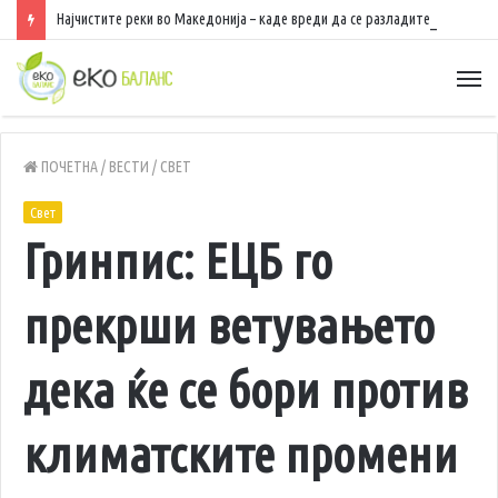
Најчистите реки во Македонија – каде вреди да се разладите, да уживате во природа и да рибарите
ПОЧЕТНА
/
ВЕСТИ
/
СВЕТ
Свет
Гринпис: ЕЦБ го
прекрши ветувањето
дека ќе се бори против
климатските промени