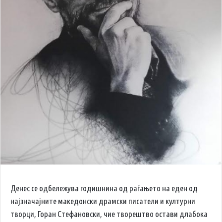
Денес се одбележува годишнина од раѓањето на еден од
најзначајните македонски драмски писатели и културни
творци, Горан Стефановски, чие творештво остави длабока