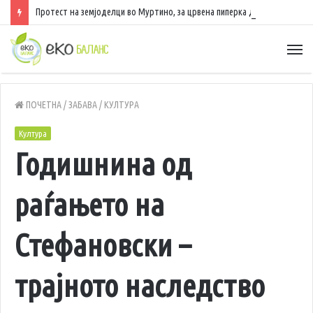
Протест на земјоделци во Муртино, за црвена пиперка добиваат само 25 денари по килограм
ПОЧЕТНА
/
ЗАБАВА
/
КУЛТУРА
Култура
Годишнина од
раѓањето на
Стефановски –
трајното наследство