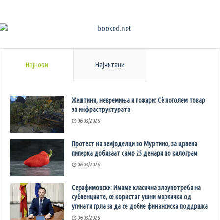
Најнови
Најчитани
Жештини, невремиња и пожари: Сè поголем товар
за инфраструктурата
06/08/2026
Протест на земјоделци во Муртино, за црвена
пиперка добиваат само 25 денари по килограм
06/08/2026
Серафимовски: Имаме класична злоупотреба на
субвенциите, се користат ушни маркички од
угинати грла за да се добие финансиска поддршка
06/08/2026