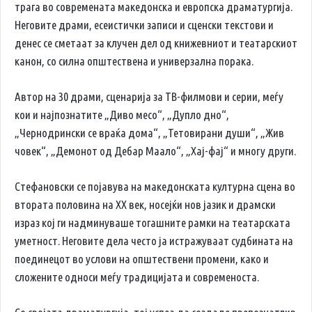
трага во современата македонска и европска драматургија.
Неговите драми, есеистички записи и сценски текстови и
денес се сметаат за клучен дел од книжевниот и театарскиот
канон, со силна општествена и универзална порака.
Автор на 30 драми, сценарија за ТВ-филмови и серии, меѓу
кои и најпознатите „Диво месо“, „Дупло дно“,
„Чернодрински се враќа дома“, „Тетовирани души“, „Жив
човек“, „Демонот од Дебар Маало“, „Хај-фај“ и многу други.
Стефановски се појавува на македонската културна сцена во
втората половина на XX век, носејќи нов јазик и драмски
израз кој ги надминуваше тогашните рамки на театарската
уметност. Неговите дела често ја истражуваат судбината на
поединецот во услови на општествени промени, како и
сложените односи меѓу традицијата и современоста.