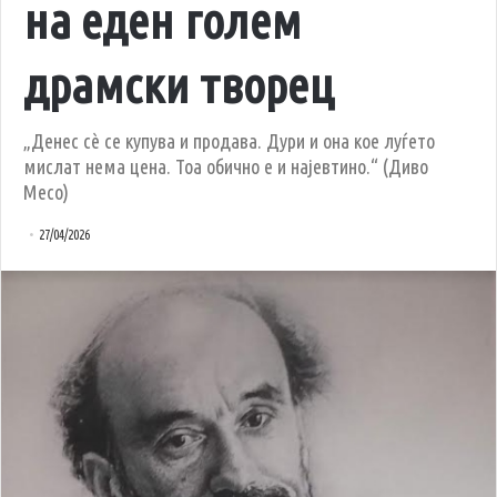
на еден голем
драмски творец
„Денес сè се купува и продава. Дури и она кое луѓето
мислат нема цена. Тоа обично е и најевтино.“ (Диво
Месо)
27/04/2026