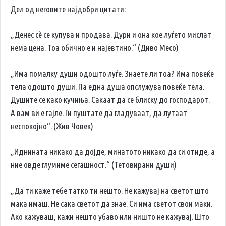
Дел од неговите најдобри цитати:
„Денес сè се купува и продава. Дури и она кое луѓето мислат
нема цена. Тоа обично е и најевтино.“ (Диво Месо)
„Има помалку души одошто луѓе. Знаете ли тоа? Има повеќе
тела одошто души. Па една душа опслужува повеќе тела.
Душите се како кучиња. Сакаат да се блиску до господарот.
А вам ви е гајле. Ги пуштате да гладуваат, да лутаат
неспокојно“. (Жив Човек)
„Иднината никако да дојде, минатото никако да си отиде, а
ние овде глумиме сегашност.“ (Тетовирани души)
„Да ти каже тебе татко ти нешто. Не кажувај на светот што
мака имаш. Не сака светот да знае. Си има светот свои маки.
Ако кажуваш, кажи нешто убаво или ништо не кажувај. Што