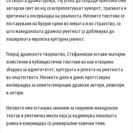
Со својата драматургија, тој успеа да создаде препознатлив
авторски свет во кој се испреплетуваат хуморот, трагиката и
критичката опсервација на реалноста. Неговите текстови се
поставувани на бројни сцени во земјата и во странство, со
што македонската драмска уметност ја доближува до
пошироката европска културна јавност.
Покрај драмското творештво, Стефановски остави значајни
есеистички и публицистички текстови во кои отворено
зборува за идентитетот, културата и улогата на уметноста
во општеството. Неговото дело и денес претставува
инспирација за новите генерации драмски автори, режисери
и актери.
Неговото име останува синоним за современ македонски
театар и уметничка мисла која ја надминува локалната
рамка и комуницира со универзални човечки теми.