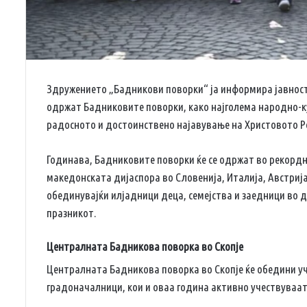
Здружението „Бадникови поворки“ ја информира јавноста 
одржат Бадниковите поворки, како најголема народно-ку
радосното и достоинствено најавување на Христовото Р
Годинава, Бадниковите поворки ќе се одржат во рекордни
македонската дијаспора во Словенија, Италија, Австриј
обединувајќи илјадници деца, семејства и заедници во 
празникот.
Централната Бадникова поворка во Скопје
Централната Бадникова поворка во Скопје ќе обедини уч
градоначалници, кои и оваа година активно учествуваат