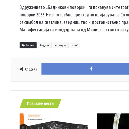
Здружението „Бадникови поворки“ ги поканува сите граѓ
поворки 2026. Не е потребно претходно пријавување.Со 
се симбол на светлина, заедништво и достоинствено пр
Манифестацијата е поддржана од Министерството за кул
Тагови
бадник
поворка
топ5
Сподели
Поврзани вести