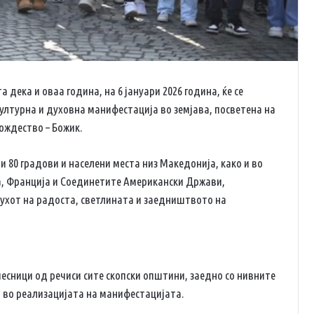
дека и оваа година, на 6 јануари 2026 година, ќе се
лтурна и духовна манифестација во земјава, посветена на
ождество – Божик.
 80 градови и населени места низ Македонија, како и во
а, Франција и Соединетите Американски Држави,
духот на радоста, светлината и заедништвото на
есници од речиси сите скопски општини, заедно со нивните
 во реализацијата на манифестацијата.