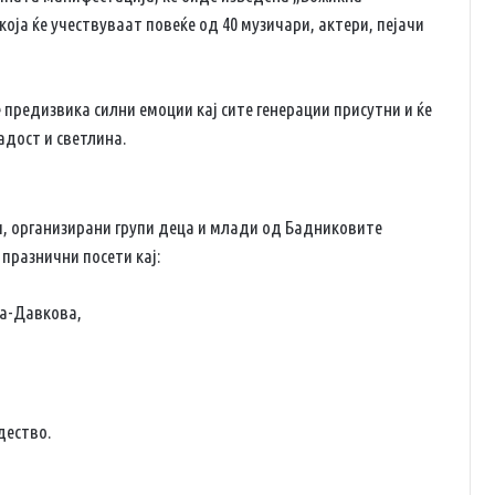
која ќе учествуваат повеќе од 40 музичари, актери, пејачи
 предизвика силни емоции кај сите генерации присутни и ќе
адост и светлина.
и, организирани групи деца и млади од Бадниковите
 празнични посети кај:
ка-Давкова,
дество.