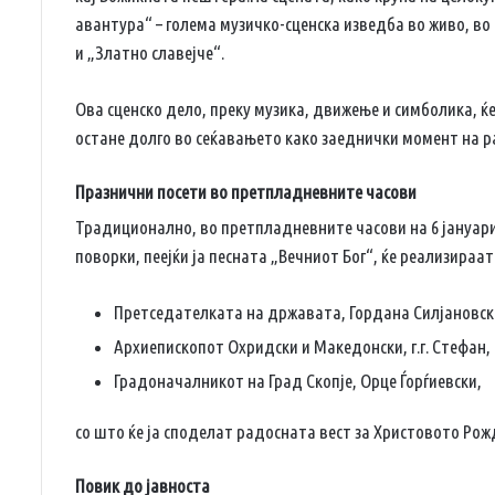
авантура“ – голема музичко-сценска изведба во живо, во 
и „Златно славејче“.
Ова сценско дело, преку музика, движење и симболика, ќе
остане долго во сеќавањето како заеднички момент на р
Празнични посети во претпладневните часови
Традиционално, во претпладневните часови на 6 јануар
поворки, пеејќи ја песната „Вечниот Бог“, ќе реализираат
Претседателката на државата, Гордана Силјановс
Архиепископот Охридски и Македонски, г.г. Стефан,
Градоначалникот на Град Скопје, Орце Ѓорѓиевски,
со што ќе ја споделат радосната вест за Христовото Рож
Повик до јавноста