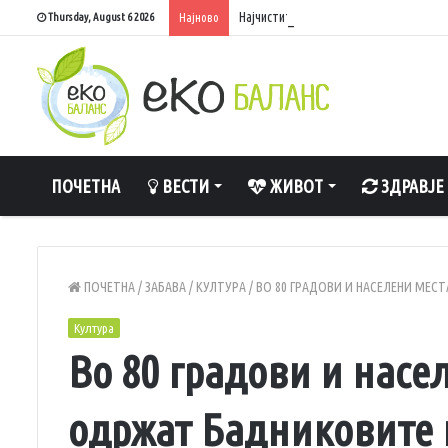
Најчистите реки во Македонија – каде
Thursday, August 6 2026
Најново
ПОЧЕТНА
ВЕСТИ
ЖИВОТ
ЗДРАВЈЕ
ПОЧЕТНА
/
ЗАБАВА
/
КУЛТУРА
/
ВО 80 ГРАДОВИ И НАСЕЛЕНИ МЕС
Култура
Во 80 градови и насе
одржат Бадниковите