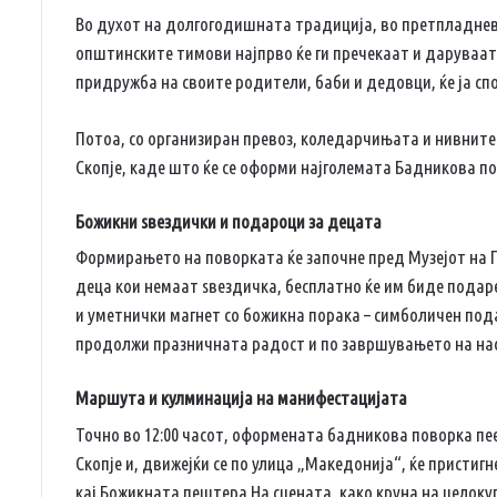
Во духот на долгогодишната традиција, во претпладнев
општинските тимови најпрво ќе ги пречекаат и даруваа
придружба на своите родители, баби и дедовци, ќе ја сп
Потоа, со организиран превоз, коледарчињата и нивните
Скопје, каде што ќе се оформи најголемата Бадникова п
Божикни ѕвездички и подароци за децата
Формирањето на поворката ќе започне пред Музејот на Гра
деца кои немаат ѕвездичка, бесплатно ќе им биде подаре
и уметнички магнет со божикна порака – симболичен пода
продолжи празничната радост и по завршувањето на на
Маршута и кулминација на манифестацијата
Точно во 12:00 часот, оформената бадникова поворка пееј
Скопје и, движејќи се по улица „Македонија“, ќе присти
кај Божикната пештера.На сцената, како круна на целок