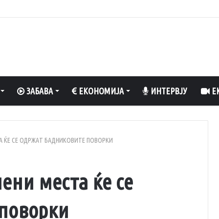
 вреди да се разладите, да уживате во природа и да рибарите
ЗАБАВА
ЕКОНОМИЈА
ИНТЕРВЈУ
ЕК
ТА ЌЕ СЕ ОДРЖАТ БАДНИКОВИТЕ ПОВОРКИ
лени места ќе се
 поворки