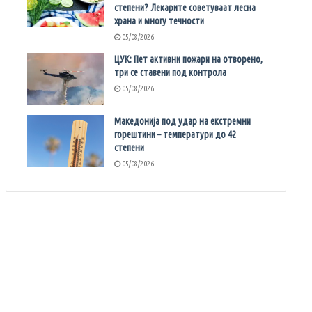
степени? Лекарите советуваат лесна
храна и многу течности
05/08/2026
ЦУК: Пет активни пожари на отворено,
три се ставени под контрола
05/08/2026
Македонија под удар на екстремни
горештини – температури до 42
степени
05/08/2026