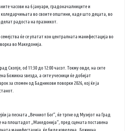
ните часови на 6 јануари, градоначалниците и
т коледарчињата во своите општини, каде што децата, во
оделат радоста на празникот.
 семејства ќе се упатат кон централната манифестација во
оворка во Македонија.
д Скопје, od 11:30 до 12:00 часот. Токму овде, на сите
на Божикна ѕвезда, а сите учесници ќе добијат
рок за спомен од Бадникови поворки 2026, кој ќе ја
станот.
ќи ја песната „Вечниот Бог“, ќе тргне од Музејот на Град
гне на плоштадот „Македонија“, пред сцената поставена
упната манифестација, ќе биде изведена „Божикна