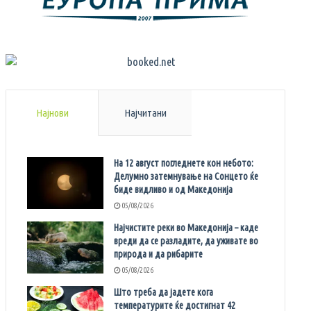
Најнови
Најчитани
На 12 август погледнете кон небото:
Делумно затемнување на Сонцето ќе
биде видливо и од Македонија
05/08/2026
Најчистите реки во Македонија – каде
вреди да се разладите, да уживате во
природа и да рибарите
05/08/2026
Што треба да јадете кога
температурите ќе достигнат 42