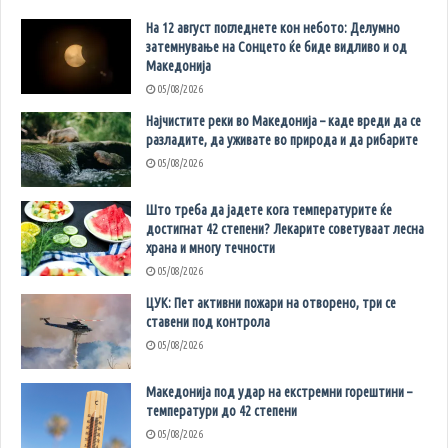
На 12 август погледнете кон небото: Делумно
затемнување на Сонцето ќе биде видливо и од
Македонија
05/08/2026
Најчистите реки во Македонија – каде вреди да се
разладите, да уживате во природа и да рибарите
05/08/2026
Што треба да јадете кога температурите ќе
достигнат 42 степени? Лекарите советуваат лесна
храна и многу течности
05/08/2026
ЦУК: Пет активни пожари на отворено, три се
ставени под контрола
05/08/2026
Македонија под удар на екстремни горештини –
температури до 42 степени
05/08/2026