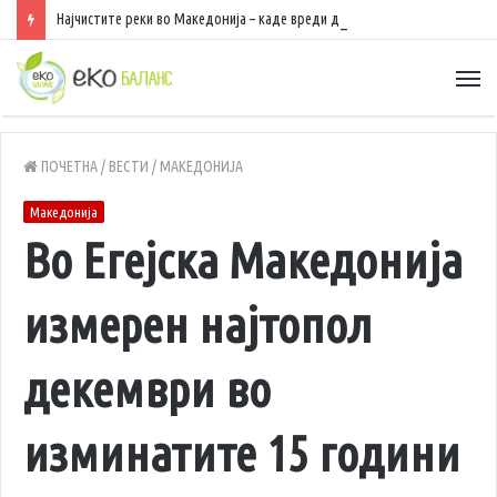
Најчистите реки во Македонија – каде вреди да се разладите, да уживате во природа и да рибарите
ПОЧЕТНА
/
ВЕСТИ
/
МАКЕДОНИЈА
Македонија
Во Егејска Македонија
измерен најтопол
декември во
изминатите 15 години