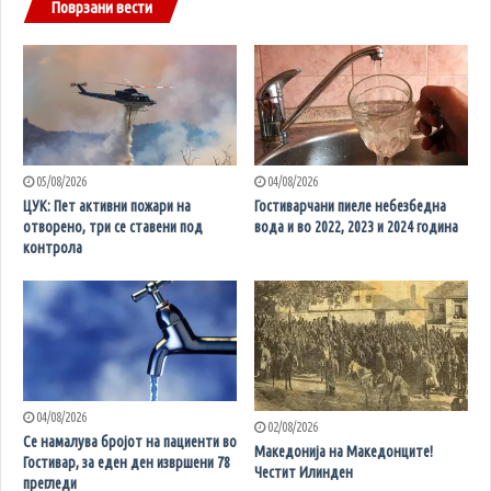
Поврзани вести
05/08/2026
04/08/2026
ЦУК: Пет активни пожари на
Гостиварчани пиеле небезбедна
отворено, три се ставени под
вода и во 2022, 2023 и 2024 година
контрола
04/08/2026
02/08/2026
Се намалува бројот на пациенти во
Македонија на Македонците!
Гостивар, за еден ден извршени 78
Честит Илинден
прегледи