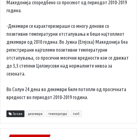
Македонија споредбено со просекот од периодот 2010-2019
година.
-Декември се карактеризираше со многу денови со
позитивни температурни отстапувања и беше најтоплиот
декември од 2010 година. Во Јужна (Егејска) Македонија беа
регистрирани најголеми позитивни температурни
отстапувања, со просечни месечни вредности кои се движат
до 3,3 степени Целзиусови над нормалните нивоа за
сезоната.
Во Солун 24 дена во декември биле потопли од просечната
вредност во периодот 2010-2019 година.
Тагови
декември
температура
топ5