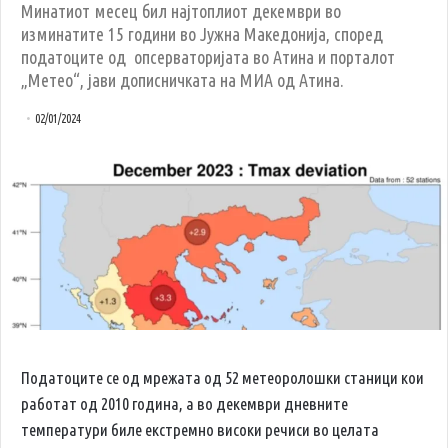
Минатиот месец бил најтоплиот декември во
изминатите 15 години во Јужна Македонија, според
податоците од опсерваторијата во Атина и порталот
„Метео“, јави дописничката на МИА од Атина.
02/01/2024
Податоците се од мрежата од 52 метеоролошки станици кои
работат од 2010 година, а во декември дневните
температури биле екстремно високи речиси во целата