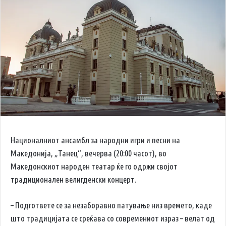
Националниот ансамбл за народни игри и песни на
Македонија, „Танец“, вечерва (20:00 часот), во
Македонскиот народен театар ќе го одржи својот
традиционален велигденски концерт.
– Подгответе се за незаборавно патување низ времето, каде
што традицијата се среќава со современиот израз – велат од