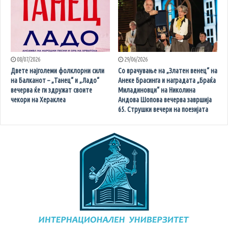
08/07/2026
29/06/2026
Двете најголеми фолклорни сили
Со врачување на „Златен венец“ на
на Балканот – „Танец“ и „Ладо“
Анеке Брасинга и наградата „Браќа
вечерва ќе ги здружат своите
Миладиновци“ на Николина
чекори на Хераклеа
Андова Шопова вечерва завршија
65. Струшки вечери на поезијата