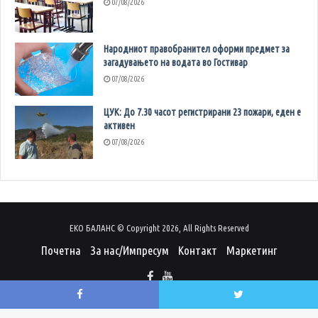
07/08/2026
Народниот правобранител оформи предмет за
загадувањето на водата во Гостивар
07/08/2026
ЦУК: До 7.30 часот регистрирани 23 пожари, еден е
активен
07/08/2026
ЕКО БАЛАНС © Copyright 2026, All Rights Reserved
Почетна
За нас/Импресум
Контакт
Маркетинг
Facebook
Twitter