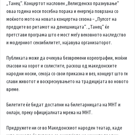
„Танец“. Концертот насловен „Велигденско празнување“
оваа година носи посебна порака и енергија поврзана со
моќното мото на новата концертна сезона – „Пулсот на
предците во ритамот на денешницата“. „Танец“ ќе
претстави програма што е мост меѓу вековното наследство
и модерниот сензибилитет, најавува организаторот.
Публиката може да очекува безвремени кореографии, моќни
гласови на хорот и солистите, раскош од македонските
народни носии, секоја со свои приказна и вез, концерт што ги
слави животот и воскреснувањето на традицијата во новото
време.
Билетите ќе бидат достапни на билетарницата на МНТ и
онлајн, преку официјалната мрежа на МНТ.
Придружете ни се во Македонскиот народен театар, каде