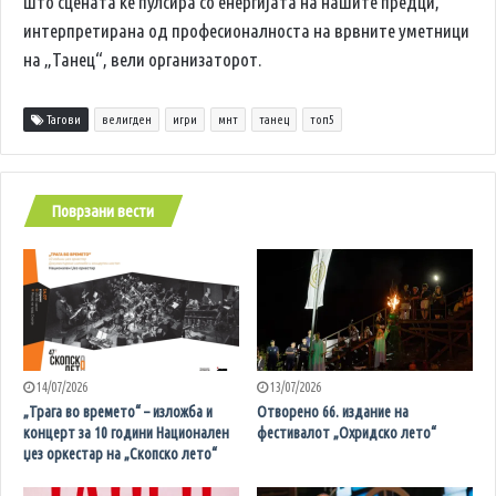
што сцената ќе пулсира со енергијата на нашите предци,
интерпретирана од професионалноста на врвните уметници
на „Танец“, вели организаторот.
Тагови
велигден
игри
мнт
танец
топ5
Поврзани вести
14/07/2026
13/07/2026
„Трага во времето“ – изложба и
Отворено 66. издание на
концерт за 10 години Национален
фестивалот „Охридско лето“
џез оркестар на „Скопско лето“