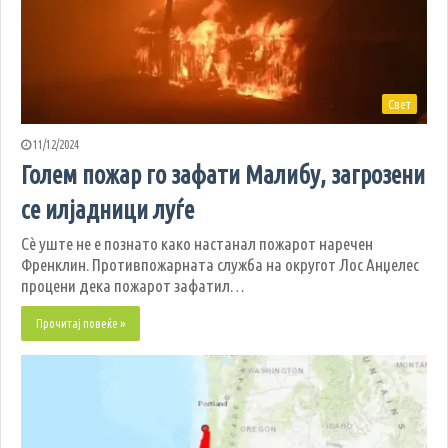
Свет
11/12/2024
Голем пожар го зафати Малибу, загрозени
се илјадници луѓе
Сè уште не е познато како настанал пожарот наречен
Френклин. Противпожарната служба на округот Лос Анџелес
процени дека пожарот зафатил…
Прочитај повеќе »