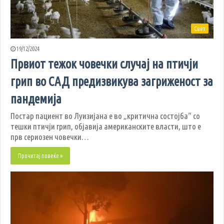
Свет
19/12/2024
Првиот тежок човечки случај на птичји
грип во САД предизвикува загриженост за
пандемија
Постар пациент во Луизијана е во „критична состојба“ со
тешки птичји грип, објавија американските власти, што е
прв сериозен човечки…
Прочитај повеќе »