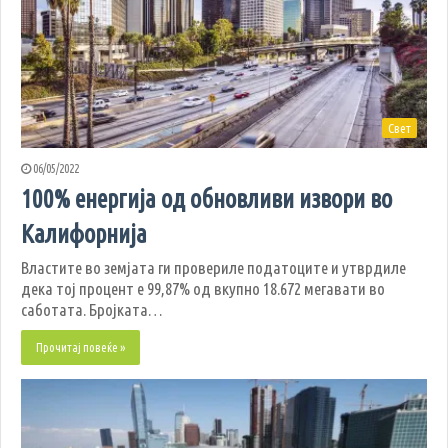
Свет
06/05/2022
100% енергија од обновливи извори во
Калифорнија
Властите во земјата ги провериле податоците и утврдиле
дека тој процент е 99,87% од вкупно 18.672 мегавати во
саботата. Бројката…
Прочитај повеќе »