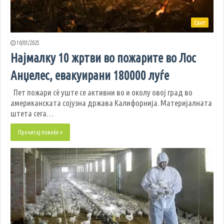
Свет
10/01/2025
Најмалку 10 жртви во пожарите во Лос
Анџелес, евакуирани 180000 луѓе
Пет пожари сè уште се активни во и околу овој град во
американската сојузна држава Калифорнија. Материјалната
штета сега…
Прочитај повеќе »