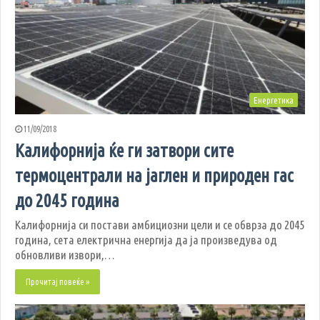
Енергетика
11/09/2018
Калифорнија ќе ги затвори сите
термоцентрали на јаглен и природен гас
до 2045 година
Калифорнија си постави амбициозни цели и се обврза до 2045
година, сета електрична енергија да ја произведува од
обновливи извори,…
Прочитај повеќе »