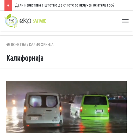
Дали навистина е штетно да спиете со вклучен вентилатор?
ПОЧЕТНА
/
КАЛИФОРНИЈА
Калифорнија