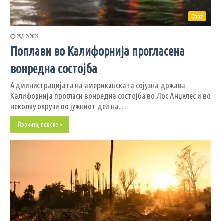
Свет
25/12/2025
Поплави во Калифорнија прогласена
вонредна состојба
Администрацијата на американската сојузна држава
Калифорнија прогласи вонредна состојба во Лос Анџелес и во
неколку окрузи во јужниот дел на…
Прочитај повеќе »