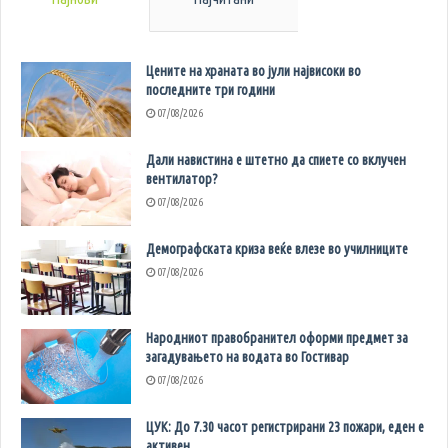
Цените на храната во јули највисоки во
последните три години
07/08/2026
Дали навистина е штетно да спиете со вклучен
вентилатор?
07/08/2026
Демографската криза веќе влезе во училниците
07/08/2026
Народниот правобранител оформи предмет за
загадувањето на водата во Гостивар
07/08/2026
ЦУК: До 7.30 часот регистрирани 23 пожари, еден е
активен