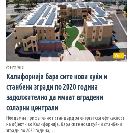
Свет
14/05/2018
Калифорнија бара сите нови куќи и
станбени згради по 2020 година
задолжително да имаат вградени
соларни централи
Неодамна прифатениот стандард за енергетска ефикасност
на објекти во Калифорнија, бара сите нови куќи и станбени
згради по 2020 година,…