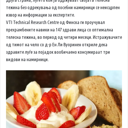
тежина без одрекувања од посебни намирници се неисцрпен
извор на информации за експертите.
VTI Technical Research Centre од Финска ги проучувал
прехрамбените навики на 147 здрави лица со оптимална
телесна тежина, во период од четири месеци. Истражувачите
од тимот на чело со д-р Ен Ли Вуоринен откриле дека
здравите луѓе за појадок вообичаено консумираат три
видови на намирници.