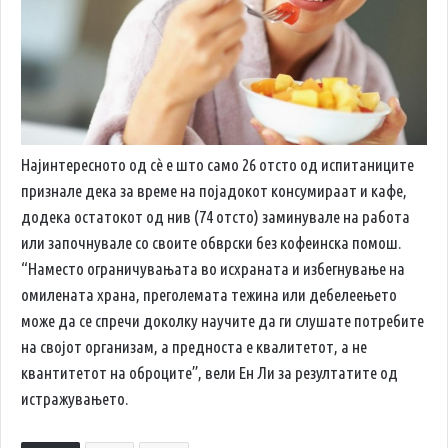
Најинтересното од сè е што само 26 отсто од испитаниците
признале дека за време на појадокот консумираат и кафе,
додека остатокот од нив (74 отсто) заминувале на работа
или започнувале со своите обврски без кофеинска помош.
“Наместо ограничувањата во исхраната и избегнување на
омилената храна, преголемата тежина или дебелеењето
може да се спречи доколку научите да ги слушате потребите
на својот организам, а предноста е квалитетот, а не
квантитетот на оброците”, вели Ен Ли за резултатите од
истражувањето.