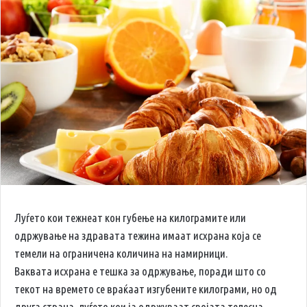
Луѓето кои тежнеат кон губење на килограмите или
одржување на здравата тежина имаат исхрана која се
темели на ограничена количина на намирници.
Ваквата исхрана е тешка за одржување, поради што со
текот на времето се враќаат изгубените килограми, но од
друга страна, луѓето кои ја одржуваат својата телесна