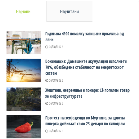
Најнови
Најчитани
Годинава 4900 помалку запишани првачиња од
лани
06/08/2026
Божиновска: Домашните акумулации исполнети
70%, обезбедена стабилност на енергетскиот
систем
06/08/2026
Жештини, невремиња и пожари: Сè поголем товар
за инфраструктурата
06/08/2026
Протест на земјоделци во Муртино, за црвена
пиперка добиваат само 25 денари по килограм
06/08/2026