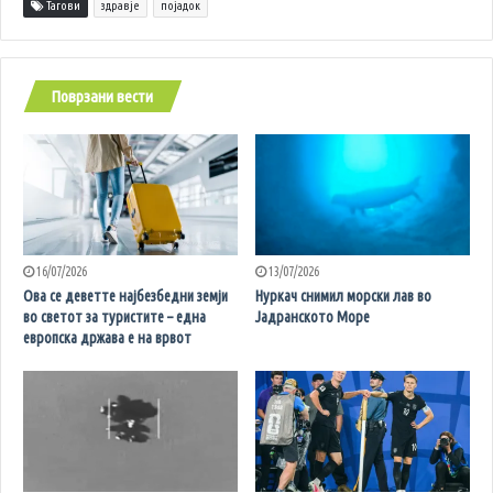
Тагови
здравје
појадок
Поврзани вести
16/07/2026
13/07/2026
Ова се деветте најбезбедни земји
Нуркач снимил морски лав во
во светот за туристите – една
Јадранското Море
европска држава е на врвот