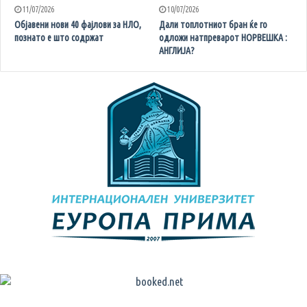
11/07/2026
10/07/2026
Објавени нови 40 фајлови за НЛО,
Дали топлотниот бран ќе го
познато е што содржат
одложи натпреварот НОРВЕШКА :
АНГЛИЈА?