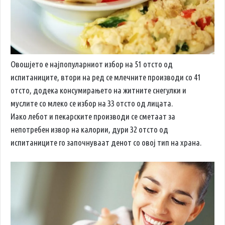
Овошјето е најпопуларниот избор на 51 отсто од
испитаниците, втори на ред се млечните производи со 41
отсто, додека консумирањето на житните снегулки и
муслите со млеко се избор на 33 отсто од лицата.
Иако лебот и пекарските производи се сметаат за
непотребен извор на калории, дури 32 отсто од
испитаниците го започнуваат денот со овој тип на храна.