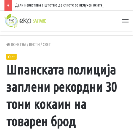
Дали навистина е штетно да спиете со вклучен вентилатор?
ПОЧЕТНА
/
ВЕСТИ
/
СВЕТ
Свет
Шпанската полиција
заплени рекордни 30
тони кокаин на
товарен брод