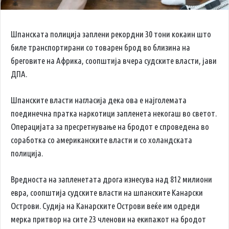
Шпанската полиција заплени рекордни 30 тони кокаин што
биле транспортирани со товарен брод во близина на
бреговите на Африка, соопштија вчера судските власти, јави
ДПА.
Шпанските власти нагласија дека ова е најголемата
поединечна пратка наркотици запленета некогаш во светот.
Операцијата за пресретнување на бродот е спроведена во
соработка со американските власти и со холандската
полиција.
Вредноста на запленетата дрога изнесува над 812 милиони
евра, соопштија судските власти на шпанските Канарски
Острови. Судија на Канарските Острови веќе им одреди
мерка притвор на сите 23 членови на екипажот на бродот