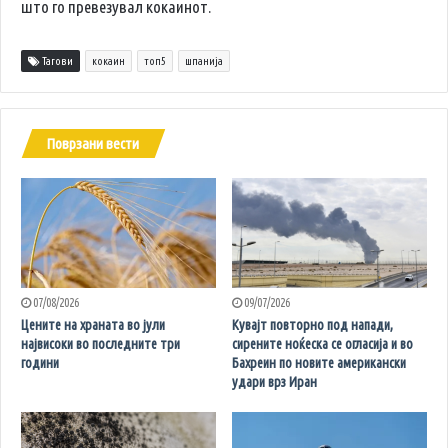
што го превезувал кокаинот.
Тагови
кокаин
топ5
шпанија
Поврзани вести
07/08/2026
09/07/2026
Цените на храната во јули
Кувајт повторно под напади,
највисоки во последните три
сирените ноќеска се огласија и во
години
Бахреин по новите американски
удари врз Иран