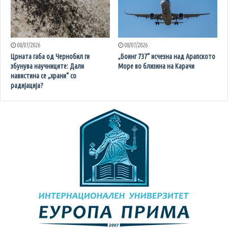
08/07/2026
08/07/2026
Црната габа од Чернобил ги
„Боинг 737“ исчезна над Арапското
збунува научниците: Дали
Море во близина на Карачи
навистина се „храни“ со
радијација?