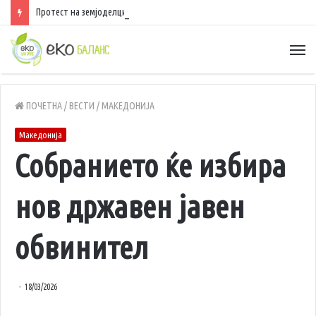
Протест на земјоделци во Муртино, за црвена пиперка добиваат само 25 денари по килограм
ПОЧЕТНА
/
ВЕСТИ
/
МАКЕДОНИЈА
Македонија
Собранието ќе избира
нов државен јавен
обвинител
18/03/2026