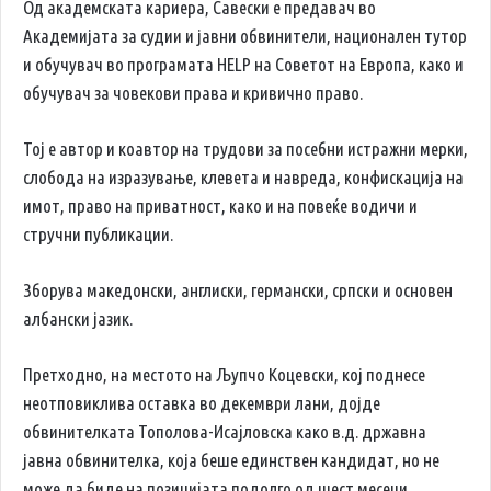
Од академската кариера, Савески е предавач во
Академијата за судии и јавни обвинители, национален тутор
и обучувач во програмата HELP на Советот на Европа, како и
обучувач за човекови права и кривично право.
Тој е автор и коавтор на трудови за посебни истражни мерки,
слобода на изразување, клевета и навреда, конфискација на
имот, право на приватност, како и на повеќе водичи и
стручни публикации.
Зборува македонски, англиски, германски, српски и основен
албански јазик.
Претходно, на местото на Љупчо Коцевски, кој поднесе
неотповиклива оставка во декември лани, дојде
обвинителката Тополова-Исајловска како в.д. државна
јавна обвинителка, која беше единствен кандидат, но не
може да биде на позицијата подолго од шест месеци.