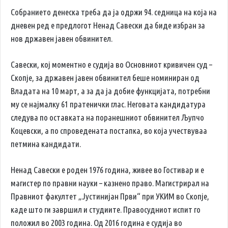
Собранието денеска треба да ја одржи 94. седница на која на
дневен ред е предлогот Ненад Савески да биде избран за
нов државен јавен обвинител.
Савески, кој моментно е судија во Основниот кривичен суд –
Скопје, за државен јавен обвинител беше номиниран од
Владата на 10 март, а за да ја добие функцијата, потребни
му се најмалку 61 пратенички глас. Неговата кандидатура
следува по оставката на поранешниот обвинител Љупчо
Коцевски, а по спроведената постапка, во која учествуваа
петмина кандидати.
Ненад Савески е роден 1976 година, живее во Гостивар и е
магистер по правни науки – казнено право. Магистрирал на
Правниот факултет „Јустинијан Први“ при УКИМ во Скопје,
каде што ги завршил и студиите. Правосудниот испит го
положил во 2003 година. Од 2016 година е судија во