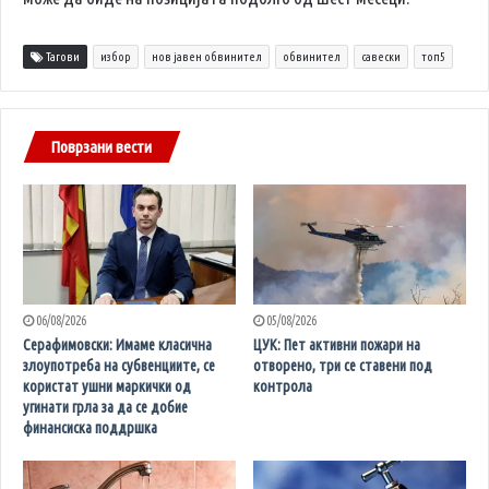
Тагови
избор
нов јавен обвинител
обвинител
савески
топ5
Поврзани вести
06/08/2026
05/08/2026
Серафимовски: Имаме класична
ЦУК: Пет активни пожари на
злоупотреба на субвенциите, се
отворено, три се ставени под
користат ушни маркички од
контрола
угинати грла за да се добие
финансиска поддршка