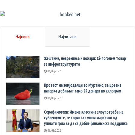
Најнови
Најчитани
Жештини, невремиња и пожари: Сè поголем товар
за инфраструктурата
06/08/2026
Протест на земјоделци во Муртино, за црвена
пиперка добиваат само 25 денари по килограм
06/08/2026
Серафимовски: Имаме класична злоупотреба на
субвенциите, се користат ушни маркички од
угинати грла за да се добие финансиска поддршка
06/08/2026