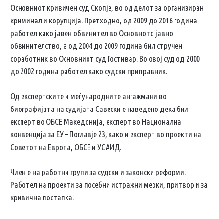
Основниот кривичен суд Скопје, во одделот за организиран
криминал и корупција. Претходно, од 2009 до 2016 година
работел како јавен обвинител во Основното јавно
обвинителство, а од 2004 до 2009 година бил стручен
соработник во Основниот суд Гостивар. Во овој суд од 2000
до 2002 година работел како судски приправник.
Од експертските и меѓународните ангажмани во
биографијата на судијата Савески е наведено дека бил
експерт во ОБСЕ Македонија, експерт во Национална
конвенција за ЕУ – Поглавје 23, како и експерт во проекти на
Советот на Европа, ОБСЕ и УСАИД.
Член е на работни групи за судски и законски реформи.
Работел на проекти за посебни истражни мерки, притвор и за
кривична постапка.