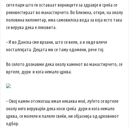
сите пари што ги оставаат верниците за здравје и среќа се
реинвестираат во манастирчето. Во близина, откри, на околу
половина километар, има самовилска вода за која исто така
се верува дека е лековита.
– И во Данска сме врзани, што се вели, а и овде влече
носталгијата. Децата ми се таму одомени, рече тој.
Во селото дознавме дека околу каменот во манастирчето, се
вртеле, дури и кога немало црква.
– Овој камен отсекогаш имал некаква моќ, луѓето се вртеле
околу него верувајќи дека носи среќа дури и кога немало
црква, се молеле и палеле свеќи, ни објаснија од црковниот
одбор.