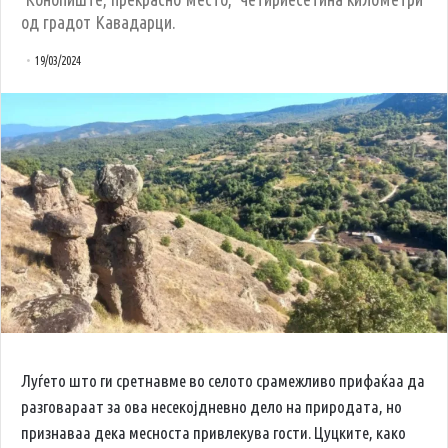
од градот Кавадарци.
19/03/2024
Луѓето што ги сретнавме во селото срамежливо прифаќаа да
разговараат за ова несекојдневно дело на природата, но
признаваа дека месноста привлекува гости. Цуцките, како