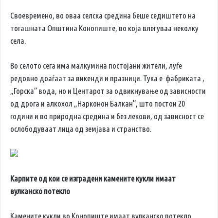
Своевремено, во оваа селска средина беше седиштето на
тогашната Општина Конопиште, во која влегуваа неколку
села.
Во селото сега има малкумина постојани жители, луѓе
редовно доаѓаат за викенди и празници. Тука е фабриката ,
„Горска” вода, но и Центарот за одвикнување од зависности
од дрога и алкохол „Нарконон Балкан”, што постои 20
години и во природна средина и без лекови, од зависност се
ослободуваат лица од земјава и странство.
Карпите од кои се изградени камените кукли имаат
вулканско потекло
Камените кукли во Конопиште имаат вулканско потекло,