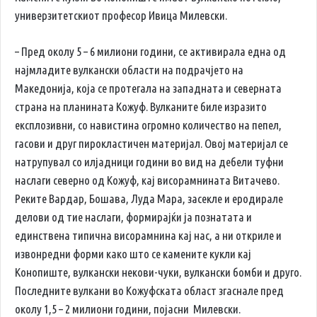
универзитетскиот професор Ивица Милевски.
– Пред околу 5 – 6 милиони години, се активирала една од
најмладите вулкански области на подрачјето на
Македонија, која се протегала на западната и северната
страна на планината Кожуф. Вулканите биле изразито
експлозивни, со навистина огромно количество на пепел,
гасови и друг пирокластичен материјал. Овој материјал се
натрупувал со илјадници години во вид на дебели туфни
наслаги северно од Кожуф, кај висорамнината Витачево.
Реките Вардар, Бошава, Луда Мара, засекле и еродирале
делови од тие наслаги, формирајќи ја познатата и
единствена типична висорамнина кај нас, а ни откриле и
извонредни форми како што се камените кукли кај
Конопиште, вулкански некови-чуки, вулкански бомби и друго.
Последните вулкани во Кожуфската област згаснале пред
околу 1,5 – 2 милиони години, појасни Милевски.