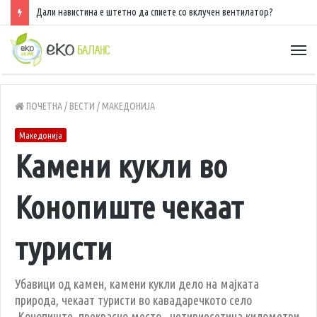
Дали навистина е штетно да спиете со вклучен вентилатор?
ПОЧЕТНА
/
ВЕСТИ
/
МАКЕДОНИЈА
Македонија
Камени кукли во
Конопиште чекаат
туристи
Убавици од камен, камени кукли дело на мајката
природа, чекаат туристи во кавадаречкото село
Конопиште, прекрасно место, четириесетина километри