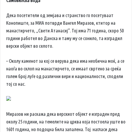
Самовилска вода
Дека посетители од земјава и странство го посетуваат
Конопиште, за МИА потврди Вангел Миразов, ктитор на
манастирчето, „Свети Атанасиј”. Тој има 71 година, скоро 50
години работел во Данска и таму му се сонило, та изградил
верски објект во селото.
– Околу каменот за кој се верува дека има необична моќ, а се
наоѓа во склоп на манастирчето, се имаат свртено за среќа
голем број луѓе од различни вери и националности, сподели
тој со нас.
Миразов ни раскажа дека верскиот објект е изграден пред
околу 25 години, на темелите на црква која постоела уште во
1601 година, но подоцна била запалена. Тој нагласи дека