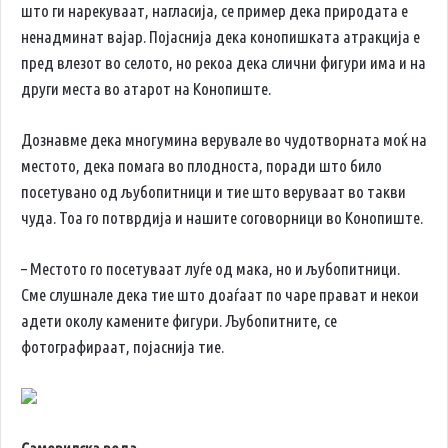
што ги нарекуваат, нагласија, се пример дека природата е
ненадминат вајар. Појаснија дека конопишката атракција е
пред влезот во селото, но рекоа дека слични фигури има и на
други места во атарот на Конопиште.
Дознавме дека многумина верувале во чудотворната моќ на
местото, дека помага во плодноста, поради што било
посетувано од љубопитници и тие што веруваат во такви
чуда. Тоа го потврдија и нашите соговорници во Конопиште.
– Местото го посетуваат луѓе од мака, но и љубопитници.
Сме слушнале дека тие што доаѓаат по чаре прават и некои
адети околу камените фигури. Љубопитните, се
фотографираат, појаснија тие.