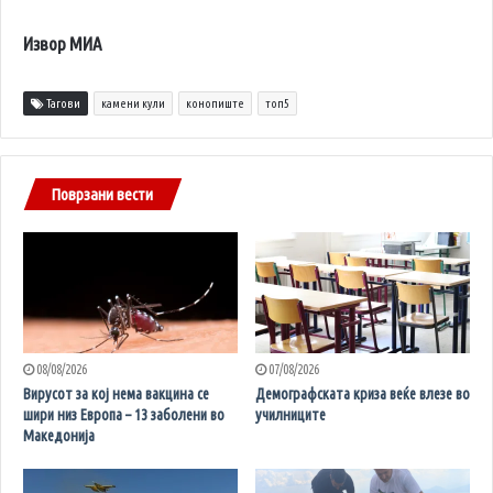
Извор МИА
Тагови
камени кули
конопиште
топ5
Поврзани вести
08/08/2026
07/08/2026
Вирусот за кој нема вакцина се
Демографската криза веќе влезе во
шири низ Европа – 13 заболени во
училниците
Македонија