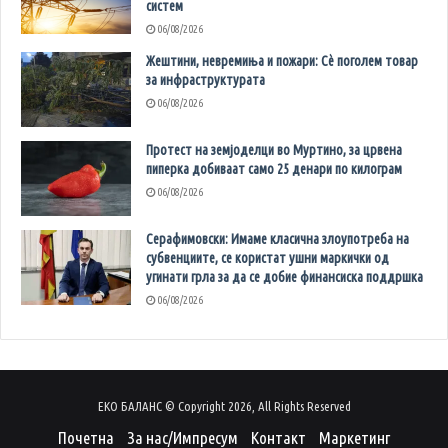
систем
06/08/2026
Жештини, невремиња и пожари: Сè поголем товар
за инфраструктурата
06/08/2026
Протест на земјоделци во Муртино, за црвена
пиперка добиваат само 25 денари по килограм
06/08/2026
Серафимовски: Имаме класична злоупотреба на
субвенциите, се користат ушни маркички од
угинати грла за да се добие финансиска поддршка
06/08/2026
ЕКО БАЛАНС © Copyright 2026, All Rights Reserved
Почетна
За нас/Импресум
Контакт
Маркетинг