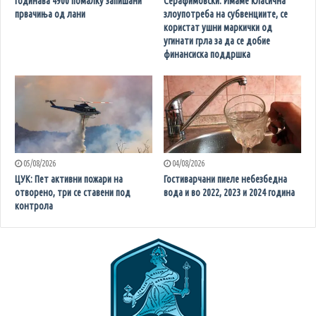
Годинава 4900 помалку запишани
Серафимовски: Имаме класична
првачиња од лани
злоупотреба на субвенциите, се
користат ушни маркички од
угинати грла за да се добие
финансиска поддршка
05/08/2026
04/08/2026
ЦУК: Пет активни пожари на
Гостиварчани пиеле небезбедна
отворено, три се ставени под
вода и во 2022, 2023 и 2024 година
контрола