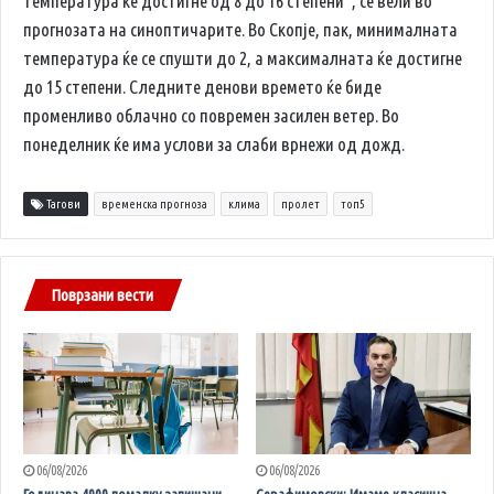
температура ќе достигне од 8 до 16 степени“, се вели во
прогнозата на синоптичарите. Во Скопје, пак, минималната
температура ќе се спушти до 2, а максималната ќе достигне
до 15 степени. Следните денови времето ќе биде
променливо облачно со повремен засилен ветер. Во
понеделник ќе има услови за слаби врнежи од дожд.
Тагови
временска прогноза
клима
пролет
топ5
Поврзани вести
06/08/2026
06/08/2026