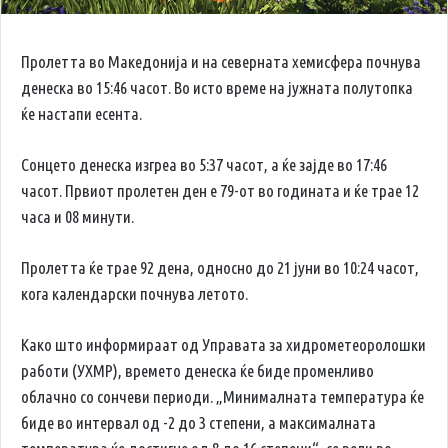
Пролетта во Македонија и на северната хемисфера почнува
денеска во 15:46 часот. Во исто време на јужната полутопка
ќе настапи есента.
Сонцето денеска изгреа во 5:37 часот, а ќе зајде во 17:46
часот. Првиот пролетен ден е 79-от во годината и ќе трае 12
часа и 08 минути.
Пролетта ќе трае 92 дена, односно до 21 јуни во 10:24 часот,
кога календарски почнува летото.
Како што информираат од Управата за хидрометеоролошки
работи (УХМР), времето денеска ќе биде променливо
облачно со сончеви периоди. „Минималната температура ќе
биде во интервал од -2 до 3 степени, а максималната