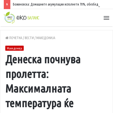
Божиновска: Домашните акумулации исполнети 70%, обезбедена стабилност на енергетскиот систем
ПОЧЕТНА
/
ВЕСТИ
/
МАКЕДОНИЈА
Македонија
Денеска почнува
пролетта:
Mаксималната
температура ќе