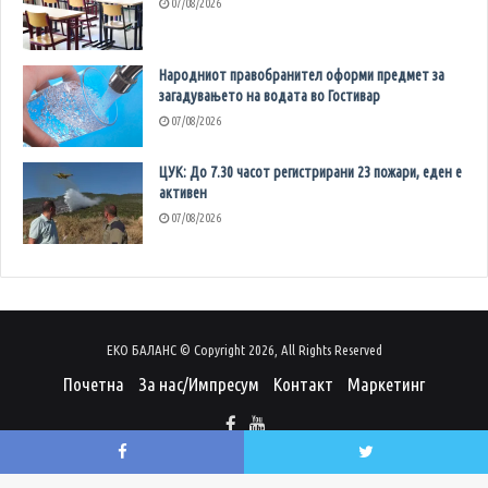
07/08/2026
Народниот правобранител оформи предмет за
загадувањето на водата во Гостивар
07/08/2026
ЦУК: До 7.30 часот регистрирани 23 пожари, еден е
активен
07/08/2026
ЕКО БАЛАНС © Copyright 2026, All Rights Reserved
Почетна
За нас/Импресум
Контакт
Маркетинг
Facebook
Twitter