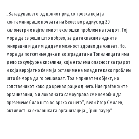
„Загадувањето од црниот рид со троска која ја
контаминираше почвата на Велес во радиус од 20
километри е најголемиот еколошки проблем на градот. Тој
мора да се реши што побрзо, за да ги спасиме идните
генерации и да им дадеме можност здраво да живеат. Но,
мора да потсетиме дека и во зградата на Топилницата има
депо со сулфурна киселина, која е голема опасност за градот
и која веројатно ќе им ја оставиме на младите како проблем
што ќе мора да го решаваат. Тоа е приватен објект, но
сопственикот како да кренал раце од него. Ние граѓанските
организации, а и локалната самоуправа сме немоќни да
преземеме било што во врска со него“, вели Игор Смилев,
активист на еколошката организација „Грин пауер“.