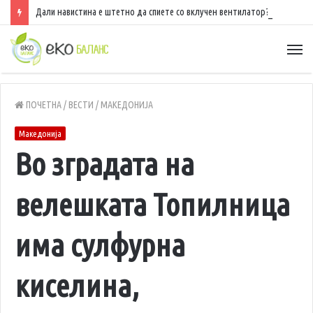
Дали навистина е штетно да спиете со вклучен вентилатор?
ПОЧЕТНА
/
ВЕСТИ
/
МАКЕДОНИЈА
Македонија
Во зградата на
велешката Топилница
има сулфурна
киселина,