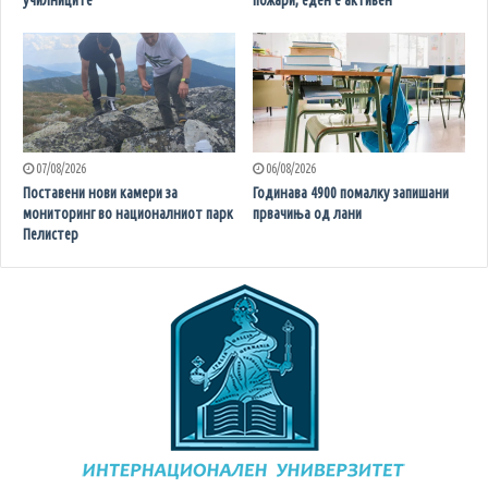
училниците
пожари, еден е активен
07/08/2026
06/08/2026
Поставени нови камери за
Годинава 4900 помалку запишани
мониторинг во националниот парк
првачиња од лани
Пелистер