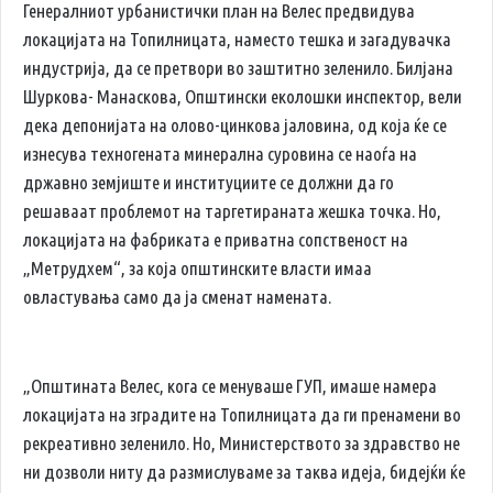
Генералниот урбанистички план на Велес предвидува
локацијата на Топилницата, наместо тешка и загадувачка
индустрија, да се претвори во заштитно зеленило. Билјана
Шуркова- Манаскова, Општински еколошки инспектор, вели
дека депонијата на олово-цинкова јаловина, од која ќе се
изнесува техногената минерална суровина се наоѓа на
државно земјиште и институциите се должни да го
решаваат проблемот на таргетираната жешка точка. Но,
локацијата на фабриката е приватна сопственост на
„Метрудхем“, за која општинските власти имаа
овластувања само да ја сменат намената.
„Општината Велес, кога се менуваше ГУП, имаше намера
локацијата на зградите на Топилницата да ги пренамени во
рекреативно зеленило. Но, Министерството за здравство не
ни дозволи ниту да размислуваме за таква идеја, бидејќи ќе