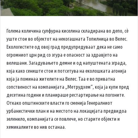
Голема количина сулфурна киселина складирана во депо, сѐ
уште стои во објектот на некогашната Топилница во Велес.
Екологистите од овој град предупредуваат дека не само
огромниот црн рид со згура е опасност за здравјето на
велешани. Загадувањето демне и од напуштената зграда,
која како сениште стои и потсетува на еколошката агонија
која ја поминаа жителите на Велес. Таа е во приватна
сопственост на компанијата „Метрудхем“, која ја купи пред
десетина години и планираше рестартирање на погоните.
Откако општинските власти го сменија Генералниот
урбанистички план и на местото на локацијата предвидоа
зеленило, компанијата се повлече, но старите објекти и
хемикалиите во нив останаа.