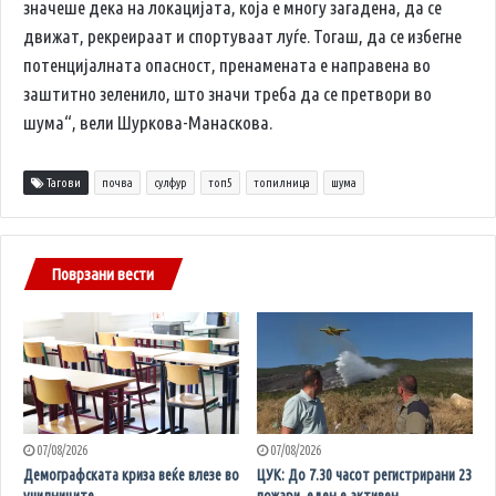
значеше дека на локацијата, која е многу загадена, да се
движат, рекреираат и спортуваат луѓе. Тогаш, да се избегне
потенцијалната опасност, пренамената е направена во
заштитно зеленило, што значи треба да се претвори во
шума“, вели Шуркова-Манаскова.
Тагови
почва
сулфур
топ5
топилница
шума
Поврзани вести
07/08/2026
07/08/2026
Демографската криза веќе влезе во
ЦУК: До 7.30 часот регистрирани 23