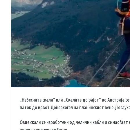
„Небесните скали“ или „Скалите до рајот“ во Австрија се
паток до врвот Донеркогел на планинскиот венец Госаук
Овие скали се изработени од челични кабли и се наоѓаат
поглед кон езерото Госау.