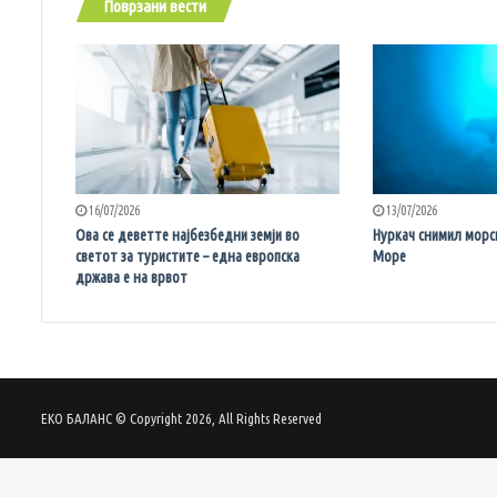
Поврзани вести
16/07/2026
13/07/2026
Ова се деветте најбезбедни земји во
Нуркач снимил морс
светот за туристите – една европска
Море
држава е на врвот
ЕКО БАЛАНС © Copyright 2026, All Rights Reserved