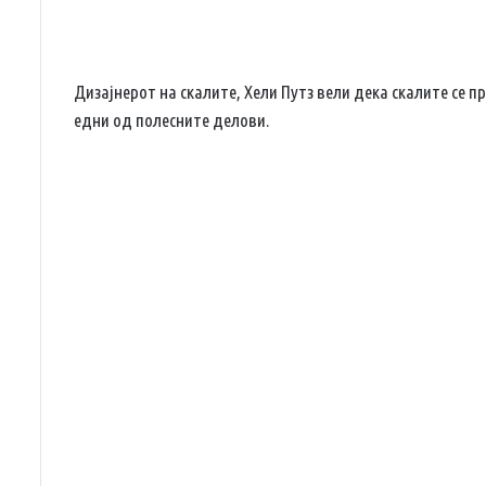
Дизајнерот на скалите, Хели Путз вели дека скалите се п
едни од полесните делови.