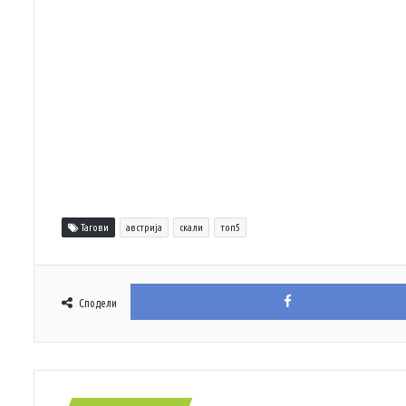
Тагови
австрија
скали
топ5
Сподели