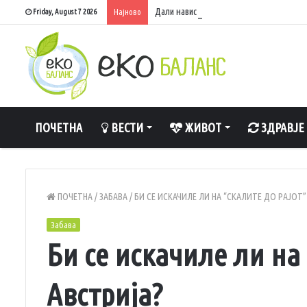
Дали навистина е штетно да спиете со 
Friday, August 7 2026
Најново
ПОЧЕТНА
ВЕСТИ
ЖИВОТ
ЗДРАВЈЕ
ПОЧЕТНА
/
ЗАБАВА
/
БИ СЕ ИСКАЧИЛЕ ЛИ НА “СКАЛИТЕ ДО РАЈОТ”
Забава
Би се искачиле ли на 
Австрија?