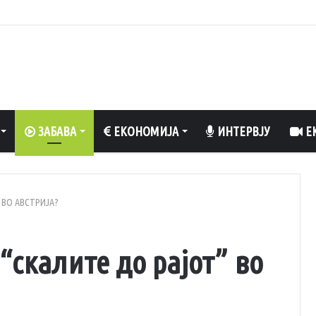
вклучен вентилатор?
ЗАБАВА
ЕКОНОМИЈА
ИНТЕРВЈУ
ЕК
 ВО АВСТРИЈА?
“скалите до рајот” во