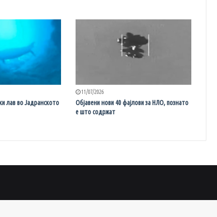
11/07/2026
ки лав во Јадранското
Објавени нови 40 фајлови за НЛО, познато
е што содржат