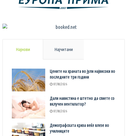
Најнови
Најчитани
Цените на храната во јули највисоки во
последните три години
07/08/2026
Дали навистина е штетно да спиете со
вклучен вентилатор?
07/08/2026
Демографската криза веќе влезе во
училниците