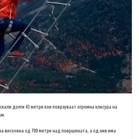
 скали долги 43 метри кои поврзуваат огромна клисура на
ам.
 на височина од 700 метри над површината, а од нив има