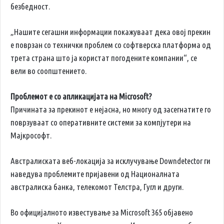
безбедност.
„Нашите сегашни информации покажуваат дека овој прекин
е поврзан со технички проблем со софтверска платформа од
трета страна што ја користат погодените компании“, се
вели во соопштението.
Проблемот е со апликацијата на Microsoft?
Причината за прекинот е нејасна, но многу од засегнатите го
поврзуваат со оперативните системи за компјутери на
Мајкрософт.
Австралиската веб-локација за исклучување Downdetector ги
наведува проблемите пријавени од Националната
австралиска банка, телекомот Телстра, Гугл и други.
Во официјалното известување за Microsoft 365 објавено