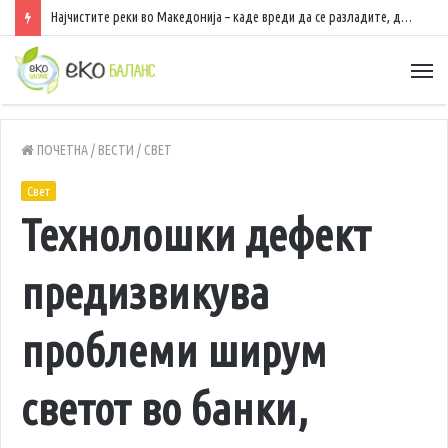
Најчистите реки во Македонија – каде вреди да се разладите, да уживате во природа и да рибарите
ПОЧЕТНА
/
ВЕСТИ
/
СВЕТ
Свет
Технолошки дефект
предизвикува
проблеми ширум
светот во банки,