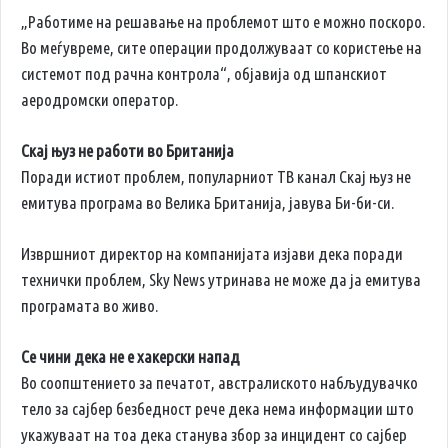
„Работиме на решавање на проблемот што е можно поскоро.
Во меѓувреме, сите операции продолжуваат со користење на
системот под рачна контрола“, објавија од шпанскиот
аеродромски оператор.
Скај њуз не работи во Британија
Поради истиот проблем, популарниот ТВ канал Скај њуз не
емитува програма во Велика Британија, јавува Би-би-си.
Извршниот директор на компанијата изјави дека поради
технички проблем, Sky News утринава не може да ја емитува
програмата во живо.
Се чини дека не е хакерски напад
Во соопштението за печатот, австралиското набљудувачко
тело за сајбер безбедност рече дека нема информации што
укажуваат на тоа дека станува збор за инцидент со сајбер