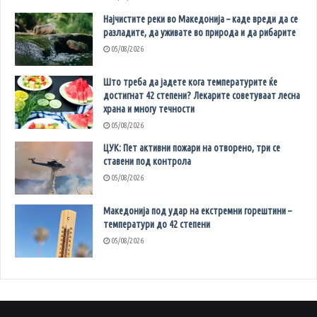
Најчистите реки во Македонија – каде вреди да се
разладите, да уживате во природа и да рибарите
05/08/2026
Што треба да јадете кога температурите ќе
достигнат 42 степени? Лекарите советуваат лесна
храна и многу течности
05/08/2026
ЦУК: Пет активни пожари на отворено, три се
ставени под контрола
05/08/2026
Македонија под удар на екстремни горештини –
температури до 42 степени
05/08/2026