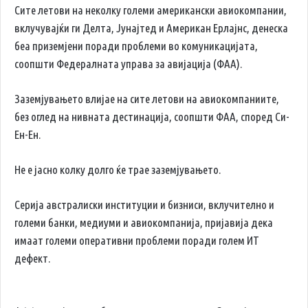
Сите летови на неколку големи американски авиокомпании,
вклучувајќи ги Делта, Јунајтед и Американ Ерлајнс, денеска
беа приземјени поради проблеми во комуникацијата,
соопшти Федералната управа за авијација (ФАА).
Заземјувањето влијае на сите летови на авиокомпаниите,
без оглед на нивната дестинација, соопшти ФАА, според Си-
Ен-Ен.
Не е јасно колку долго ќе трае заземјувањето.
Серија австралиски институции и бизниси, вклучително и
големи банки, медиуми и авиокомпанија, пријавија дека
имаат големи оперативни проблеми поради голем ИТ
дефект.