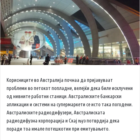
Корисниците во Австралија почнаа да пријавуваат
проблеми во петокот попладне, велејќи дека биле исклучени
од нивните работни станици. Австралиските банкарски
апликации и системи на супермаркети се исто така погодени.
Австралиските радиодифузери, Австралиската
радиодифузна корпорација и Скај њуз потврдија дека
поради тоа имале потешкотии при емитувањето.