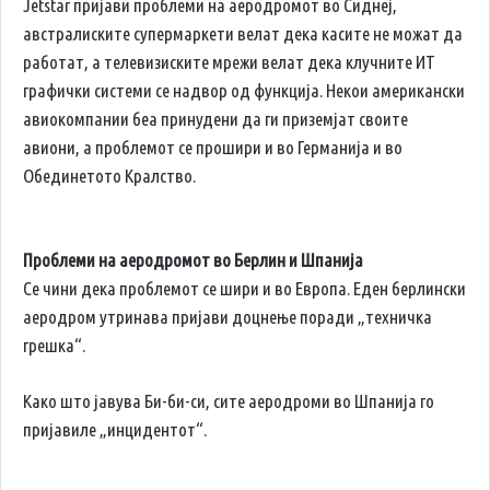
Jetstar пријави проблеми на аеродромот во Сиднеј,
австралиските супермаркети велат дека касите не можат да
работат, а телевизиските мрежи велат дека клучните ИТ
графички системи се надвор од функција. Некои американски
авиокомпании беа принудени да ги приземјат своите
авиони, а проблемот се прошири и во Германија и во
Обединетото Кралство.
Проблеми на аеродромот во Берлин и Шпанија
Се чини дека проблемот се шири и во Европа. Еден берлински
аеродром утринава пријави доцнење поради „техничка
грешка“.
Како што јавува Би-би-си, сите аеродроми во Шпанија го
пријавиле „инцидентот“.