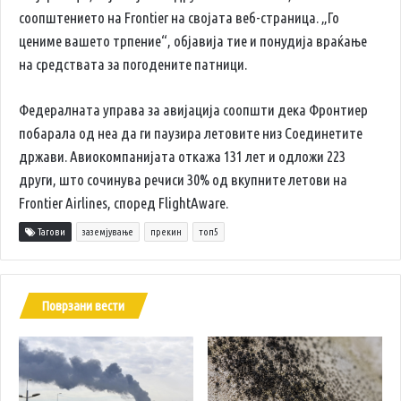
соопштението на Frontier на својата веб-страница. „Го
цениме вашето трпение“, објавија тие и понудија враќање
на средствата за погодените патници.
Федералната управа за авијација соопшти дека Фронтиер
побарала од неа да ги паузира летовите низ Соединетите
држави. Авиокомпанијата откажа 131 лет и одложи 223
други, што сочинува речиси 30% од вкупните летови на
Frontier Airlines, според FlightAware.
Тагови
заземјување
прекин
топ5
Поврзани вести