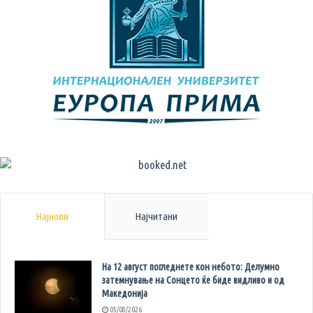
Најнови
Најчитани
На 12 август погледнете кон небото: Делумно
затемнување на Сонцето ќе биде видливо и од
Македонија
05/08/2026