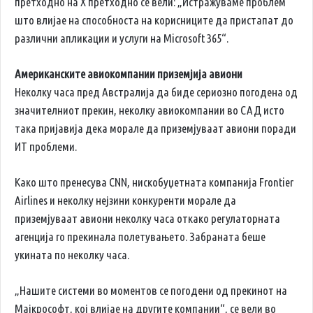
претходно на X претходно се вели: „Истражуваме проблем
што влијае на способноста на корисниците да пристапат до
различни апликации и услуги на Microsoft 365“.
Американските авиокомпании приземјија авиони
Неколку часа пред Австралија да биде сериозно погодена од
значителниот прекин, неколку авиокомпании во САД исто
така пријавија дека морале да приземјуваат авиони поради
ИТ проблеми.
Како што пренесува CNN, нискобуџетната компанија Frontier
Airlines и неколку нејзини конкуренти морале да
приземјуваат авиони неколку часа откако регулаторната
агенција го прекинала полетувањето. Забраната беше
укината по неколку часа.
„Нашите системи во моментов се погодени од прекинот на
Мајкрософт, кој влијае на другите компании“, се вели во