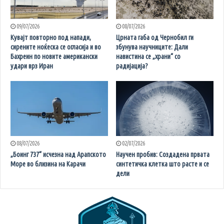
09/07/2026
08/07/2026
Кувајт повторно под напади,
Црната габа од Чернобил ги
сирените ноќеска се огласија и во
збунува научниците: Дали
Бахреин по новите американски
навистина се „храни“ со
удари врз Иран
радијација?
08/07/2026
02/07/2026
„Боинг 737“ исчезна над Арапското
Научен пробив: Создадена првата
Море во близина на Карачи
синтетичка клетка што расте и се
дели