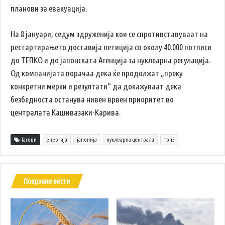
планови за евакуација.
На 8 јануари, седум здруженија кои се спротивставуваат на
рестартирањето доставија петиција со околу 40.000 потписи
до ТЕПКО и до јапонската Агенција за нуклеарна регулација.
Од компанијата порачаа дека ќе продолжат „преку
конкретни мерки и резултати“ да докажуваат дека
безбедноста останува нивен врвен приоритет во
централата Кашивазаки-Карива.
Тагови
енергија
јапонија
нуклеарна централа
топ5
Поврзани вести