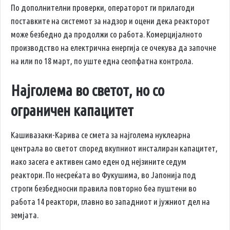
По дополнителни проверки, операторот ги прилагоди
поставките на системот за надзор и оцени дека реакторот
може безбедно да продолжи со работа. Комерцијалното
производство на електрична енергија се очекува да започне
на или по 18 март, по уште една сеопфатна контрола.
Најголема во светот, но со
ограничен капацитет
Кашивазаки-Карива се смета за најголема нуклеарна
централа во светот според вкупниот инсталиран капацитет,
иако засега е активен само еден од нејзините седум
реактори. По несреќата во Фукушима, во Јапонија под
строги безбедносни правила повторно беа пуштени во
работа 14 реактори, главно во западниот и јужниот дел на
земјата.