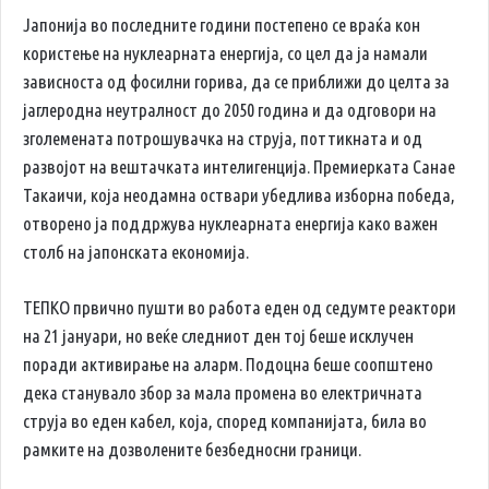
Јапонија во последните години постепено се враќа кон
користење на нуклеарната енергија, со цел да ја намали
зависноста од фосилни горива, да се приближи до целта за
јаглеродна неутралност до 2050 година и да одговори на
зголемената потрошувачка на струја, поттикната и од
развојот на вештачката интелигенција. Премиерката Санае
Такаичи, која неодамна оствари убедлива изборна победа,
отворено ја поддржува нуклеарната енергија како важен
столб на јапонската економија.
ТЕПКО првично пушти во работа еден од седумте реактори
на 21 јануари, но веќе следниот ден тој беше исклучен
поради активирање на аларм. Подоцна беше соопштено
дека станувало збор за мала промена во електричната
струја во еден кабел, која, според компанијата, била во
рамките на дозволените безбедносни граници.