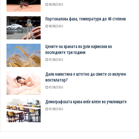
08/08/2026
Портокалова фаза, температури до 40 степени
08/08/2026
Цените на храната во јули највисоки во
последните три години
07/08/2026
Дали навистина е штетно да спиете со вклучен
вентилатор?
07/08/2026
Демографската криза веќе влезе во училниците
07/08/2026