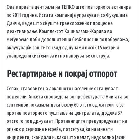
Ова е првата централа на ТЕПКО што повторно се активира
по 2011 година. Истата компанија управува и со Фукушима
Даичи, каде што сè уште трае сложениот процес на
деактивирање. Комплексот Кашивазаки-Карива во
меѓувреме доби дополнителни безбедносни подобрувања,
вклучувајќи заштитен ѕид од цунами висок 15 метри и
унапредени системи за итно напојување со струја.
Рестартирање и покрај отпорот
Сепак, ставовите на локалното население остануваат
поделени. Анкета спроведена во префектурата Ниигата во
септември покажала дека околу 60 отсто од жителите се
против повторното пуштање на централата, додека 37
отсто го поддржуваат. Противниците предупредуваат на
ризик од сериозна несреќа, потсетувајќи на минати
инциденти, скандали и, како што велат, недоволно јасни