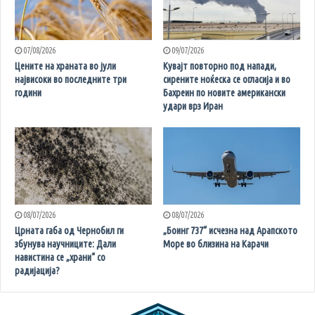
07/08/2026
09/07/2026
Цените на храната во јули
Кувајт повторно под напади,
највисоки во последните три
сирените ноќеска се огласија и во
години
Бахреин по новите американски
удари врз Иран
08/07/2026
08/07/2026
Црната габа од Чернобил ги
„Боинг 737“ исчезна над Арапското
збунува научниците: Дали
Море во близина на Карачи
навистина се „храни“ со
радијација?