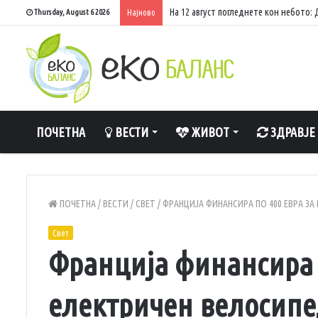
Најчистите реки во Македонија – каде
Thursday, August 6 2026
Најново
ПОЧЕТНА
ВЕСТИ
ЖИВОТ
ЗДРАВЈЕ
ПОЧЕТНА
/
ВЕСТИ
/
СВЕТ
/
ФРАНЦИЈА ФИНАНСИРА ПО 400 ЕВРА З
Свет
Франција финансира п
електричен велосипе