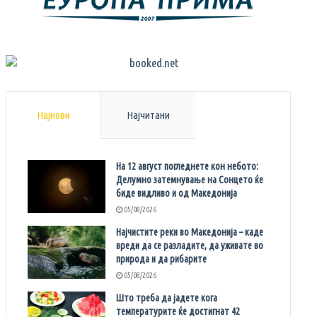
Најнови
Најчитани
На 12 август погледнете кон небото:
Делумно затемнување на Сонцето ќе
биде видливо и од Македонија
05/08/2026
Најчистите реки во Македонија – каде
вреди да се разладите, да уживате во
природа и да рибарите
05/08/2026
Што треба да јадете кога
температурите ќе достигнат 42