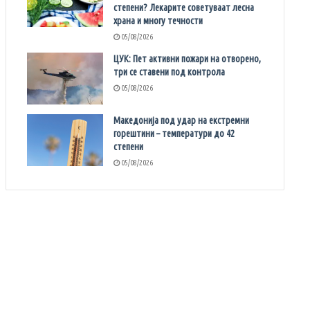
степени? Лекарите советуваат лесна
храна и многу течности
05/08/2026
ЦУК: Пет активни пожари на отворено,
три се ставени под контрола
05/08/2026
Македонија под удар на екстремни
горештини – температури до 42
степени
05/08/2026