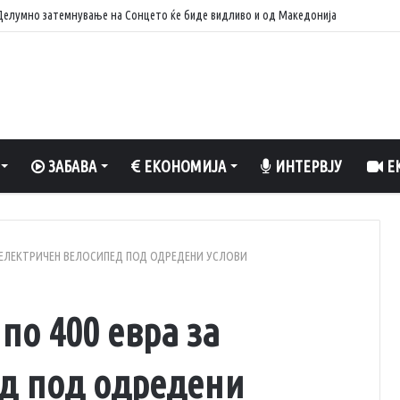
 вреди да се разладите, да уживате во природа и да рибарите
ЗАБАВА
ЕКОНОМИЈА
ИНТЕРВЈУ
ЕК
А ЕЛЕКТРИЧЕН ВЕЛОСИПЕД ПОД ОДРЕДЕНИ УСЛОВИ
о 400 евра за
д под одредени