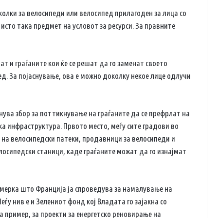
колки за велосипеди или велосипед прилагоден за лица со
 исто така предмет на условот за ресурси. За правните
ат и граѓаните кои ќе се решат да го заменат своето
д. За појаснување, ова е можно доколку некое лице одлучи
анува збор за поттикнување на граѓаните да се префрлат на
ка инфраструктура. Првото место, меѓу сите градови во
а на велосипедски патеки, продавници за велосипеди и
елосипедски станици, каде граѓаните можат да го изнајмат
 мерка што Франција ја спроведува за намалување на
еѓу нив е и Зелениот фонд кој Владата го зајакна со
а пример, за проекти за енергетско реновирање на