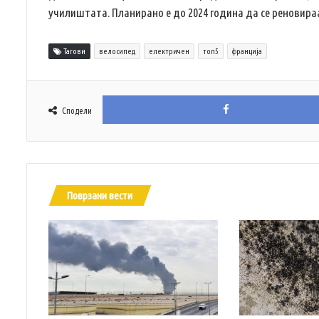
училиштата. Планирано е до 2024 година да се реновираат
Тагови
велосипед
електричен
топ5
франција
Сподели
Поврзани вести