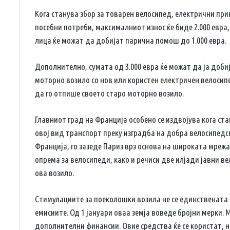
Кога станува збор за товарен велосипед, електрични при
посебни потреби, максималниот износ ќе биде 2.000 евра,
лица ќе можат да добијат парична помош до 1.000 евра.
Дополнително, сумата од 3.000 евра ќе можат да ја добиј
моторно возило со нов или користен електричен велосипе
да го отпише своето старо моторно возило.
Главниот град на Франција особено се издвојува кога ст
овој вид транспорт преку изградба на добра велосипедс
Франција, го зазеде Париз врз основа на широката мреж
опрема за велосипеди, како и речиси две илјади јавни в
ова возило.
Стимулациите за поеколошки возила не се единствената
емисиите. Од 1 јануари оваа земја воведе бројни мерки. М
дополнителни финансии. Овие средства ќе се користат, н