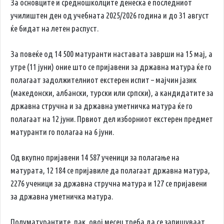
За основците и средношколците денеска е последниот
училиштен ден од учебната 2025/2026 година и до 31 август
ќе бидат на летен распуст.
За повеќе од 14 500 матуранти наставата заврши на 15 мај, а
утре (11 јуни) оние што се пријавени за државна матура ќе го
полагаат задолжителниот екстерен испит – мајчин јазик
(македонски, албански, турски или српски), а кандидатите за
државна стручна и за државна уметничка матура ќе го
полагаат на 12 јуни. Првиот дел изборниот екстерен предмет
матуранти го полагаа на 6 јуни.
Од вкупно пријавени 14 587 ученици за полагање на
матурата, 12 184 се пријавиле да полагаат државна матура,
2276 ученици за државна стручна матура и 127 се пријавени
за државна уметничка матура.
Полуматурантите, пак, овој месец треба да се запишуваат