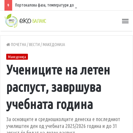
Портокалова фаза, температури до 40 степени
ПОЧЕТНА
/
ВЕСТИ
/
МАКЕДОНИЈА
Македонија
Учениците на летен
распуст, завршува
учебната година
За основците и средношколците денеска е последниот
училиштен ден од учебната 2025/2026 година и до 31
август ќе бидат на летен распуст.