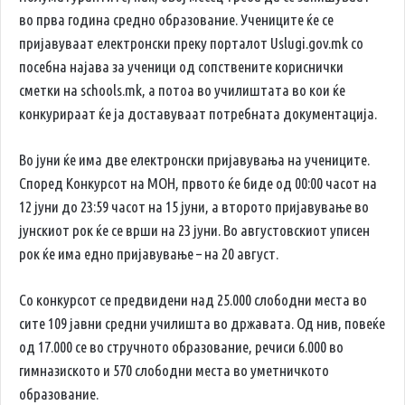
во прва година средно образование. Учениците ќе се
пријавуваат електронски преку порталот Uslugi.gov.mk со
посебна најава за ученици од сопствените кориснички
сметки на schools.mk, а потоа во училиштата во кои ќе
конкурираат ќе ја доставуваат потребната документација.
Во јуни ќе има две електронски пријавувања на учениците.
Според Конкурсот на МОН, првото ќе биде од 00:00 часот на
12 јуни до 23:59 часот на 15 јуни, а второто пријавување во
јунскиот рок ќе се врши на 23 јуни. Во августовскиот уписен
рок ќе има едно пријавување – на 20 август.
Со конкурсот се предвидени над 25.000 слободни места во
сите 109 јавни средни училишта во државата. Од нив, повеќе
од 17.000 се во стручното образование, речиси 6.000 во
гимназиското и 570 слободни места во уметничкото
образование.