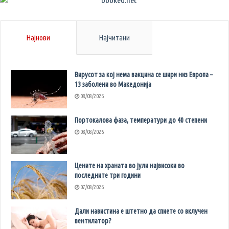
Најнови
Најчитани
Вирусот за кој нема вакцина се шири низ Европа –
13 заболени во Македонија
08/08/2026
Портокалова фаза, температури до 40 степени
08/08/2026
Цените на храната во јули највисоки во
последните три години
07/08/2026
Дали навистина е штетно да спиете со вклучен
вентилатор?