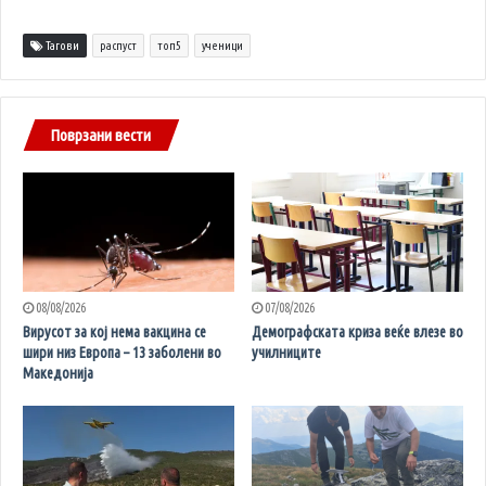
Тагови
распуст
топ5
ученици
Поврзани вести
08/08/2026
07/08/2026
Вирусот за кој нема вакцина се
Демографската криза веќе влезе во
шири низ Европа – 13 заболени во
училниците
Македонија