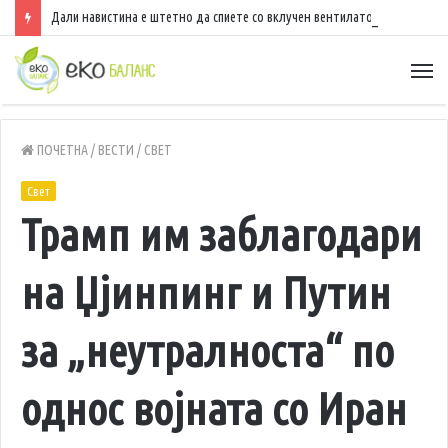
Дали навистина е штетно да спиете со вклучен вентилатор?
ПОЧЕТНА
/
ВЕСТИ
/
СВЕТ
Свет
Трамп им заблагодари
на Џјинпинг и Путин
за „неутралноста“ по
однос војната со Иран