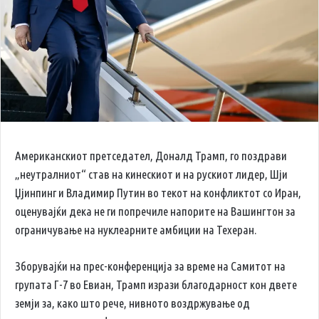
Американскиот претседател, Доналд Трамп, го поздрави
„неутралниот“ став на кинескиот и на рускиот лидер, Шји
Џјинпинг и Владимир Путин во текот на конфликтот со Иран,
оценувајќи дека не ги попречиле напорите на Вашингтон за
ограничување на нуклеарните амбиции на Техеран.
Зборувајќи на прес-конференција за време на Самитот на
групата Г-7 во Евиан, Трамп изрази благодарност кон двете
земји за, како што рече, нивното воздржување од