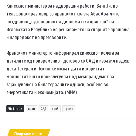
Кинескиот министер за надворешни работи, Ванг Ји, во
телефонски разговор со иранскиот колега Абас Арагчи го
поздравил „одговорниот и дипломатски пристап“ на
Исламската Република во решавањето на спорните прашања
и напредокот во преговорите.
Иранскиот министер го информирал кинескиот колега за
деталите од привремениот договор со САД и изразил надеж
дека Техеран и Пекинг ќе можат да ги искористат
можностите што произлегуваат од меморандумот за
зајакнување на билатералните односи, особено во
енергетиката и економијата. (МИА)
Тагови
иран
САД
топ5
трамп
Поврзани вести