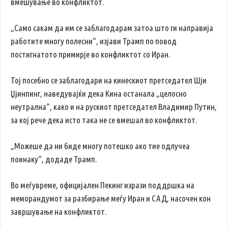
вмешување во конфликтот.
„Само сакам да им се заблагодарам затоа што ги направија
работите многу полесни“, изјави Трамп по повод
постигнатото примирје во конфликтот со Иран.
Тој посебно се заблагодари на кинескиот претседател Шји
Џјинпинг, наведувајќи дека Кина останала „целосно
неутрална“, како и на рускиот претседател Владимир Путин,
за кој рече дека исто така не се вмешал во конфликтот.
„Можеше да ни биде многу потешко ако тие одлучеа
поинаку“, додаде Трамп.
Во меѓувреме, официјален Пекинг изрази поддршка на
меморандумот за разбирање меѓу Иран и САД, насочен кон
завршување на конфликтот.