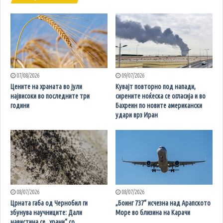
07/08/2026
09/07/2026
Цените на храната во јули
Кувајт повторно под напади,
највисоки во последните три
сирените ноќеска се огласија и во
години
Бахреин по новите американски
удари врз Иран
08/07/2026
08/07/2026
Црната габа од Чернобил ги
„Боинг 737“ исчезна над Арапското
збунува научниците: Дали
Море во близина на Карачи
навистина се „храни“ со