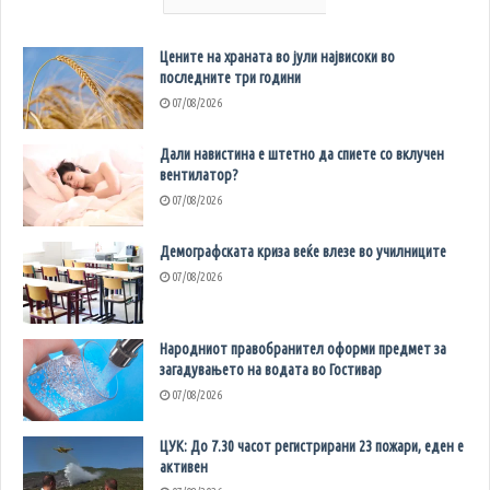
Цените на храната во јули највисоки во
последните три години
07/08/2026
Дали навистина е штетно да спиете со вклучен
вентилатор?
07/08/2026
Демографската криза веќе влезе во училниците
07/08/2026
Народниот правобранител оформи предмет за
загадувањето на водата во Гостивар
07/08/2026
ЦУК: До 7.30 часот регистрирани 23 пожари, еден е
активен