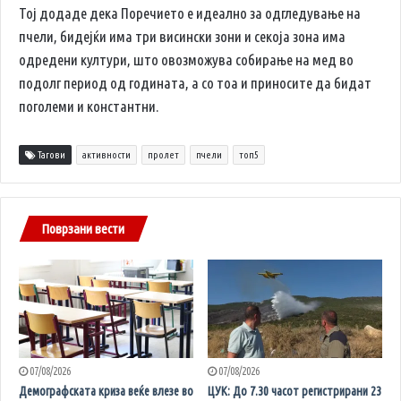
Тој додаде дека Поречието е идеално за одгледување на
пчели, бидејќи има три висински зони и секоја зона има
одредени култури, што овозможува собирање на мед во
подолг период од годината, а со тоа и приносите да бидат
поголеми и константни.
Тагови
активности
пролет
пчели
топ5
Поврзани вести
07/08/2026
07/08/2026
Демографската криза веќе влезе во
ЦУК: До 7.30 часот регистрирани 23