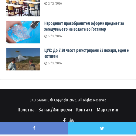
07/08/2026
Народниот правобранител оформи предмет за
загадувањето на водата во Гостивар
07/08/2026
ЦУК: До 7.30 часот регистрирани 23 пожари, еден е
активен
07/08/2026
ЕКО БАЛАНС © Copyright 2026, All Rights Reserved
Почетна
За нас/Импресум
Контакт
Маркетинг
Facebook
Twitter