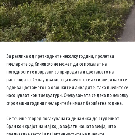
За разлика од претходните неколку години, пролетва
пчеларите од Кичевско не можат да се пожалат на
погодностите поврзани со природата и цветањето на
растенијата. Околу два месеца пчелите се активни, и како се
одвива цветањето на овошките и ливадите, така пчелите се
насочуваат кон тие култури. Очекувањата се дека по неколку
сиромашни години пчеларите ќе имаат бериќетна година.
Се течеше според посакуваната динамика до студениот
бран кон крајот на мај кој ја зафати нашата земја, што
предизвика застој и кај активностите на пчелите.