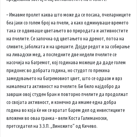
– Имавме пролет каква што може да се посака, пчеларниците
беа јаки со голем број на пчели, а како одминуваше времето
така се одвиваше цветањето во природата и активностите
на пчелите. Се започна од цветањето на дренот, потоа на
сливите, јаболката и на црешите. Дојде редот и за собирање
на ливадски мед, а последните две недели пчелите се
насочија на багремот, кој годинава можеше да даде голем
придонес во добрата година, но студот го прекина
замедувањето на багремовиот цвет, што се одрази и врз
намалената активност на пчелите. Би било најдобро да
заврши овој студен бран и повторно пчелите да продолжат
со својата активност, и конечно да имаме една добра
година во која ќе ни се вратат барем дел од инвестициите
вложени во оваа гранка – вели Коста Галиманоски,
претседател на З.З.П. „Виножито“ од Кичево.