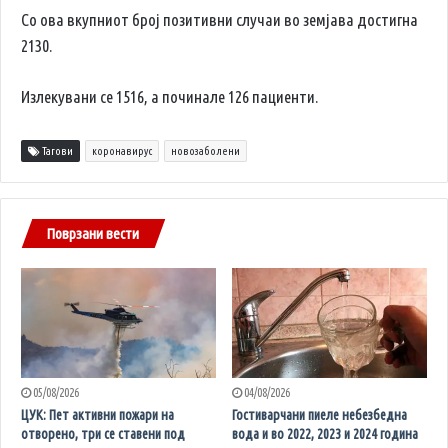
Со ова вкупниот број позитивни случаи во земјава достигна
2130.
Излекувани се 1516, а починале 126 пациенти.
Тагови
коронавирус
новозаболени
Поврзани вести
05/08/2026
04/08/2026
ЦУК: Пет активни пожари на
Гостиварчани пиеле небезбедна
отворено, три се ставени под
вода и во 2022, 2023 и 2024 година