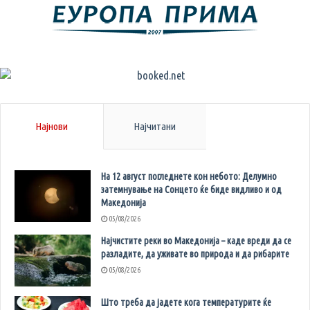
Најнови
Најчитани
На 12 август погледнете кон небото: Делумно
затемнување на Сонцето ќе биде видливо и од
Македонија
05/08/2026
Најчистите реки во Македонија – каде вреди да се
разладите, да уживате во природа и да рибарите
05/08/2026
Што треба да јадете кога температурите ќе