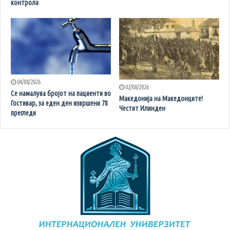
контрола
04/08/2026
02/08/2026
Се намалува бројот на пациенти во
Македонија на Македонците!
Гостивар, за еден ден извршени 78
Честит Илинден
прегледи