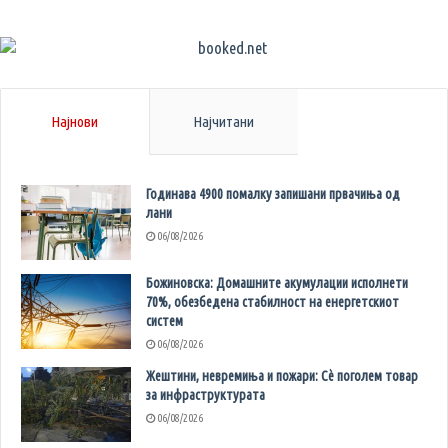
Најнови
Најчитани
Годинава 4900 помалку запишани првачиња од
лани
06/08/2026
Божиновска: Домашните акумулации исполнети
70%, обезбедена стабилност на енергетскиот
систем
06/08/2026
Жештини, невремиња и пожари: Сè поголем товар
за инфраструктурата
06/08/2026