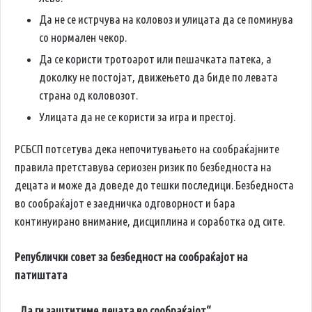
Да не се истрчува на коловоз и улицата да се поминува
со нормален чекор.
Да се користи тротоарот или пешачката патека, а
доколку не постојат, движењето да биде по левата
страна од коловозот.
Улицата да не се користи за игра и престој.
РСБСП потсетува дека непочитувањето на сообраќајните
правила претставува сериозен ризик по безбедноста на
децата и може да доведе до тешки последици. Безбедноста
во сообраќајот е заедничка одговорност и бара
континуирано внимание, дисциплина и соработка од сите.
Републички совет за безбедност на сообраќајот на
патиштата
„Да ги заштитиме децата во сообраќајот“