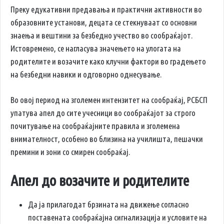
Преку едукативни предавања и практични активности во
образовните установи, децата се стекнуваат со основни
знаења и вештини за безбедно учество во сообраќајот.
Истовремено, се нагласува значењето на улогата на
родителите и возачите како клучни фактори во градењето
на безбедни навики и одговорно однесување.
Во овој период на зголемен интензитет на сообраќај, РСБСП
упатува апел до сите учесници во сообраќајот за строго
почитување на сообраќајните правила и зголемена
внимателност, особено во близина на училишта, пешачки
премини и зони со смирен сообраќај.
Апел до возачите и родителите
Да ја прилагодат брзината на движење согласно
поставената сообраќајна сигнализација и условите на