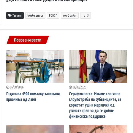
Тагови
безбедност
РСБСП
сообраќај
топ5
Поврзани вести
06/08/2026
06/08/2026
Годинава 4900 помалку запишани
Серафимовски: Имаме класична
првачиња од лани
злоупотреба на субвенциите, се
користат ушни маркички од
угинати грла за да се добие
финансиска поддршка