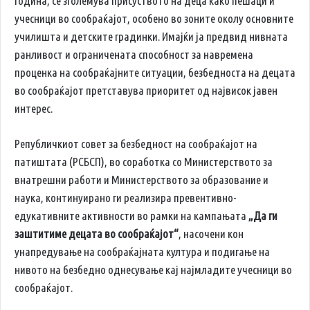
година, се зголемува присуството на деца како пешаци и
учесници во сообраќајот, особено во зоните околу основните
училишта и детските градинки. Имајќи ја предвид нивната
ранливост и ограничената способност за навремена
проценка на сообраќајните ситуации, безбедноста на децата
во сообраќајот претставува приоритет од највисок јавен
интерес.
Републичкиот совет за безбедност на сообраќајот на
патиштата (РСБСП), во соработка со Министерството за
внатрешни работи и Министерството за образование и
наука, континуирано ги реализира превентивно-
едукативните активности во рамки на кампањата
„Да ги
заштитиме децата во сообраќајот“
, насочени кон
унапредување на сообраќајната култура и подигање на
нивото на безбедно однесување кај најмладите учесници во
сообраќајот.