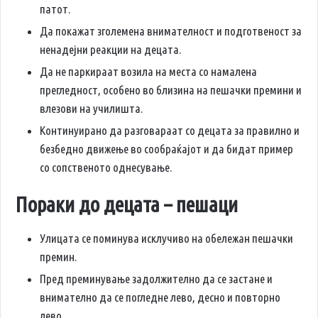
патот.
Да покажат зголемена внимателност и подготвеност за
ненадејни реакции на децата.
Да не паркираат возила на места со намалена
прегледност, особено во близина на пешачки премини и
влезови на училишта.
Континуирано да разговараат со децата за правилно и
безбедно движење во сообраќајот и да бидат пример
со сопственото однесување.
Пораки до децата – пешаци
Улицата се поминува исклучиво на обележан пешачки
премин.
Пред преминување задолжително да се застане и
внимателно да се погледне лево, десно и повторно
лево.