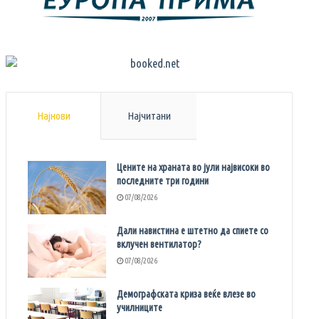
Најнови
Најчитани
Цените на храната во јули највисоки во
последните три години
07/08/2026
Дали навистина е штетно да спиете со
вклучен вентилатор?
07/08/2026
Демографската криза веќе влезе во
училниците