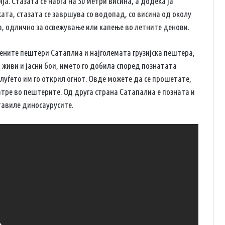
ја. Стазата се наоѓа на 50 метри висина, а додека ја
ата, стазата се завршува со водопад, со висина од околу
а, одлично за освежување или капење во летните денови.
етените пештери Сатаплиа и најголемата грузијска пештера,
 живи и јасни бои, името го добила според познатата
а луѓето им го открил огнот. Овде можете да се прошетате,
натре во пештерите. Од друга страна Сатапалиа е позната и
тавиле диносаурусите.