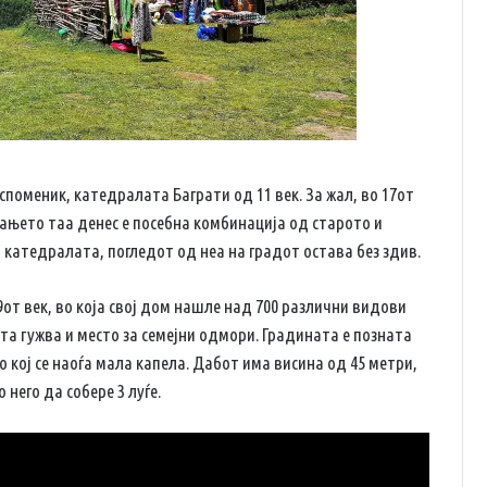
споменик, катедралата Баграти од 11 век. За жал, во 17от
ањето таа денес е посебна комбинација од старото и
катедралата, погледот од неа на градот остава без здив.
от век, во која свој дом нашле над 700 различни видови
ата гужва и место за семејни одмори. Градината е позната
о кој се наоѓа мала капела. Дабот има висина од 45 метри,
 него да собере 3 луѓе.