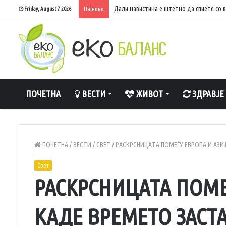
Дали навистина е штетно да спиете со 
Friday, August 7 2026
Најново
ПОЧЕТНА
ВЕСТИ
ЖИВОТ
ЗДРАВЈЕ
ПОЧЕТНА
/
ВЕСТИ
/
СВЕТ
/
РАСКРСНИЦАТА ПОМЕЃУ ЕВРОПА И АЗИ
Свет
РАСКРСНИЦАТА ПОМЕ
КАДЕ ВРЕМЕТО ЗАСТ