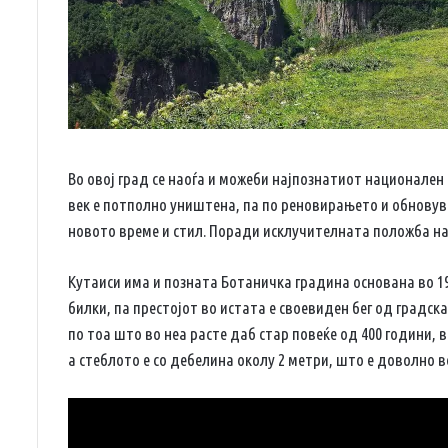
Во овој град се наоѓа и можеби најпознатиот национален 
век е потполно уништена, па по реновирањето и обновув
новото време и стил. Поради исклучителната положба на 
Кутаиси има и позната Ботаничка градина основана во 19
билки, па престојот во истата е своевиден бег од градск
по тоа што во неа расте даб стар повеќе од 400 години, в
а стеблото е со дебелина околу 2 метри, што е доволно во