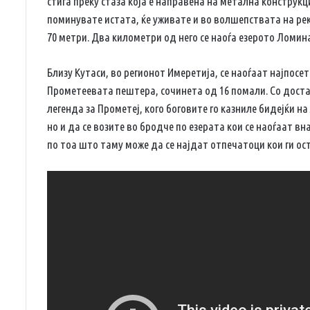
стига преку стаза која е направена на метална конструкци
поминувате истата, ќе уживате и во волшепствата на рек
70 метри. Два километри од него се наоѓа езерото Ломин
Близу Кутаси, во регионот Имеретија, се наоѓаат најпос
Прометеевата пештера, сочинета од 16 помали. Со доста
легенда за Прометеј, кого боговите го казниле бидејќи н
но и да се возите во бродче по езерата кои се наоѓаат в
по тоа што таму може да се најдат отпечатоци кои ги ос