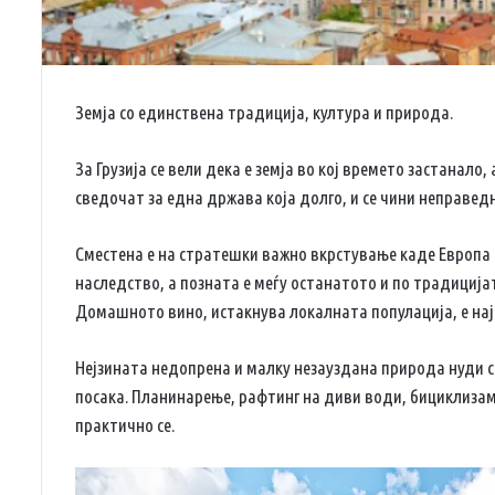
Земја со единствена традиција, култура и природа.
За Грузија се вели дека е земја во кој времето застанал
сведочат за една држава која долго, и се чини неправед
Сместена е на стратешки важно вкрстување каде Европа с
наследство, а позната е меѓу останатото и по традиција
Домашното вино, истакнува локалната популација, е нај
Нејзината недопрена и малку незауздана природа нуди с
посака. Планинарење, рафтинг на диви води, бициклизам
практично се.