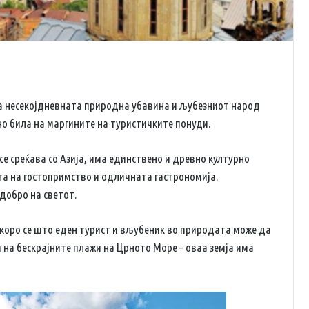
о, а несекојдневната природна убавина и љубезниот народ
но била на маргините на туристичките понуди.
е среќава со Азија, има единствено и древно културно
та на гостопримство и одличната гастрономија.
добро на светот.
коро се што еден турист и вљубеник во природата може да
 на бескрајните плажи на Црното Море – оваа земја има