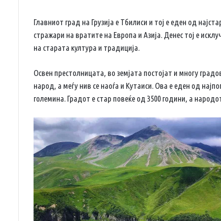
Главниот град на Грузија е Тбилиси и тој е еден од најст
стражари на вратите на Европа и Азија. Денес тој е искл
на старата култура и традиција.
Освен престолницата, во земјата постојат и многу градо
народ, а меѓу нив се наоѓа и Кутаиси. Ова е еден од најп
големина. Градот е стар повеќе од 3500 години, а народот