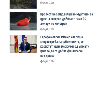
06/08/2026
Протест на земјоделци во Муртино, за
црвена пиперка добиваат само 25
денари по килограм
06/08/2026
Серафимовски: Имаме класична
злоупотреба на субвенциите, се
користат ушни маркички од угинати
грла за да се добие финансиска
поддршка
06/08/2026