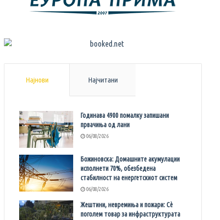
Најнови
Најчитани
Годинава 4900 помалку запишани
првачиња од лани
06/08/2026
Божиновска: Домашните акумулации
исполнети 70%, обезбедена
стабилност на енергетскиот систем
06/08/2026
Жештини, невремиња и пожари: Сè
поголем товар за инфраструктурата