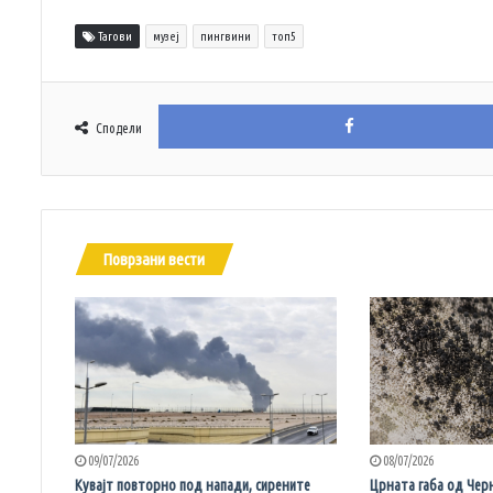
Тагови
музеј
пингвини
топ5
Сподели
Поврзани вести
09/07/2026
08/07/2026
Кувајт повторно под напади, сирените
Црната габа од Чер