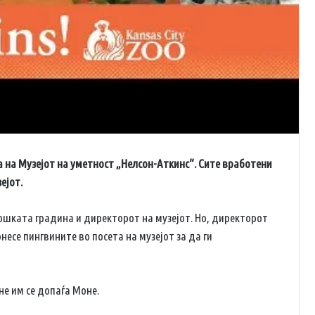
 на Музејот на уметност „Нелсон-Аткинс“. Сите вработени
ејот.
ошката градина и директорот на музејот. Но, директорот
есе пингвините во посета на музејот за да ги
не им се допаѓа Моне.