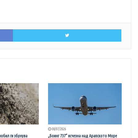
Facebook
Twitter
08/07/2026
нобил ги збунува
„Боинг 737“ исчезна над Арапското Море