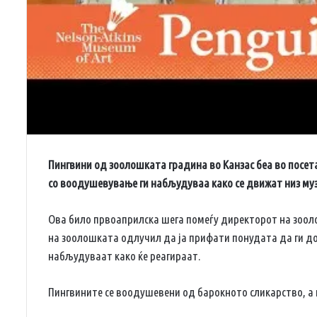
Пингвини од зоолошката градина во Канзас беа во посета
со воодушевување ги набљудуваа како се движат низ муз
Ова било првоаприлска шега помеѓу директорот на зоол
на зоолошката одлучил да ја прифати понудата да ги дон
набљудуваат како ќе реагираат.
Пингвините се воодушевени од барокното сликарство, а 