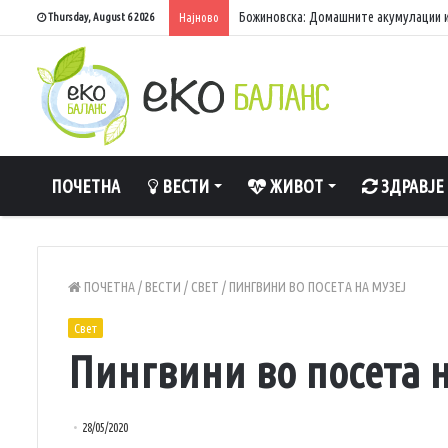
Божиновска: Домашните акумулации и
Thursday, August 6 2026
Најново
ПОЧЕТНА
ВЕСТИ
ЖИВОТ
ЗДРАВЈЕ
ПОЧЕТНА
/
ВЕСТИ
/
СВЕТ
/
ПИНГВИНИ ВО ПОСЕТА НА МУЗЕЈ
Свет
Пингвини во посета н
28/05/2020