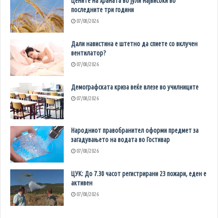
Цените на храната во јули највисоки во
последните три години
07/08/2026
Дали навистина е штетно да спиете со вклучен
вентилатор?
07/08/2026
Демографската криза веќе влезе во училниците
07/08/2026
Народниот правобранител оформи предмет за
загадувањето на водата во Гостивар
07/08/2026
ЦУК: До 7.30 часот регистрирани 23 пожари, еден е
активен
07/08/2026