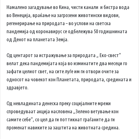
Намалено загадување во Кина, чисти канали и бистра вода
во Венеција, враќање на загрозени животински видови,
регенерирање на природата – во услови на светска
пандемија од коронавирус се одбележува 50 годишнината
од Денот на планетата Земја.
Од центарот за истражување за природата „ Еко-свест“
велат дека пандемијата која во изминатите два месеци го
зафати целиот свет, на сите луѓе им ги отвори очите за
односот на човекот кон Планетата, природата, средината и
здравјето.
Од невладината денеска преку социјалните мрежи
спроведуваат акција насловена „Зелено ветување кон
самите себе“, со цел да ги поттикнат граѓаните да ги
променат навиките за заштита на животната средина.