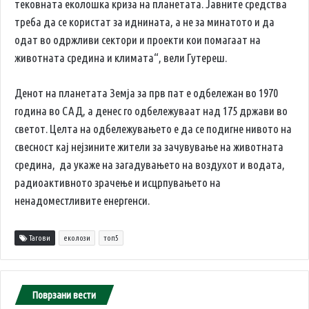
тековната еколошка криза на планетата. Јавните средства
треба да се користат за иднината, а не за минатото и да
одат во одржливи сектори и проекти кои помагаат на
животната средина и климата“, вели Гутереш.
Денот на планетата Земја за прв пат е одбележан во 1970
година во САД, а денес го одбележуваат над 175 држави во
светот. Целта на одбележувањето е да се подигне нивото на
свесност кај нејзините жители за зачувување на животната
средина, да укаже на загадувањето на воздухот и водата,
радиоактивното зрачење и исцрпувањето на
ненадоместливите енергенси.
Тагови
еколози
топ5
Поврзани вести