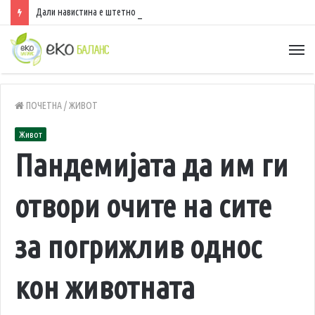
Дали навистина е штетно да спиете со вклучен вентилатор?
ПОЧЕТНА
/
ЖИВОТ
Живот
Пандемијата да им ги
отвори очите на сите
за погрижлив однос
кон животната