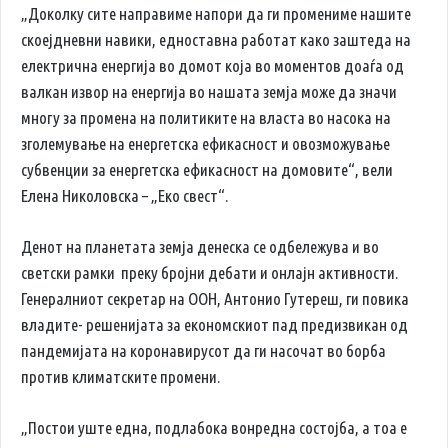
„Доколку сите направиме напори да ги промениме нашите
скоејдневни навики, едноставна работат како заштеда на
електрична енергија во домот која во моментов доаѓа од
валкан извор на енергија во нашата земја може да значи
многу за промена на политиките на власта во насока на
зголемување на енергетска ефикасност и овозможување
субвенции за енергетска ефикасност на домовите“, вели
Елена Николовска – „Еко свест“.
Денот на планетата земја денеска се одбележува и во
светски рамки преку бројни дебати и онлајн активности.
Генералниот секретар на ООН, Антонио Гутереш, ги повика
владите- решeнијата за економскиот пад предизвикан од
пандемијата на коронавирусот да ги насочат во борба
против климатските промени.
„Постои уште една, подлабока вонредна состојба, а тоа е