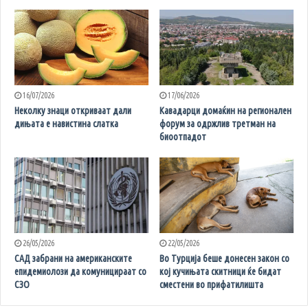
16/07/2026
17/06/2026
Неколку знаци откриваат дали
Кавадарци домаќин на регионален
дињата е навистина слатка
форум за одржлив третман на
биоотпадот
26/05/2026
22/05/2026
САД забрани на американските
Во Турција беше донесен закон со
епидемиолози да комуницираат со
кој кучињата скитници ќе бидат
СЗО
сместени во прифатилишта