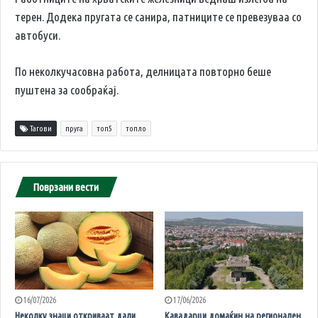
терен. Додека пругата се санира, патниците се превезуваа со
автобуси.
По неколкучасовна работа, делницата повторно беше
пуштена за сообраќај.
Тагови
пруга
топ5
топло
Поврзани вести
16/07/2026
17/06/2026
Неколку знаци откриваат дали
Кавадарци домаќин на регионален