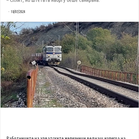
18/07/2024
Работниците на хрватските железници веднаш излегоа на