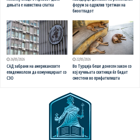
дињата е навистина слатка
форум за одржлив третман на
биоотпадот
26/05/2026
22/05/2026
САД забрани на американските
Во Турција беше донесен закон со
епидемиолози да комуницираат со
кој кучињата скитници ќе бидат
СЗО
сместени во прифатилишта