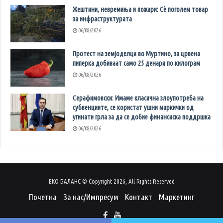
Жештини, невремиња и пожари: Сè поголем товар
за инфраструктурата
06/08/2026
Протест на земјоделци во Муртино, за црвена
пиперка добиваат само 25 денари по килограм
06/08/2026
Серафимовски: Имаме класична злоупотреба на
субвенциите, се користат ушни маркички од
угинати грла за да се добие финансиска поддршка
06/08/2026
ЕКО БАЛАНС © Copyright 2026, All Rights Reserved
Почетна
За нас/Импресум
Контакт
Маркетинг