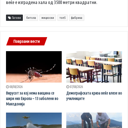
веќе е изградена хала од 3500 метри квадратни.
Тагови
битола
мицкоски
топ5
фабрика
Поврзани вести
08/08/2026
07/08/2026
Вирусот за кој нема вакцина се
Демографската криза веќе влезе во
шири низ Европа – 13 заболени во
училниците
Македонија