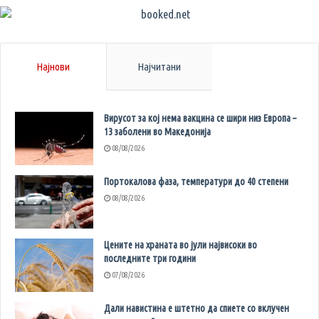
Најнови
Најчитани
Вирусот за кој нема вакцина се шири низ Европа –
13 заболени во Македонија
08/08/2026
Портокалова фаза, температури до 40 степени
08/08/2026
Цените на храната во јули највисоки во
последните три години
07/08/2026
Дали навистина е штетно да спиете со вклучен