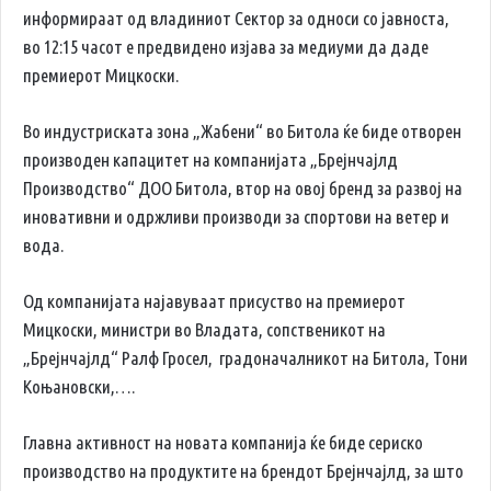
информираат од владиниот Сектор за односи со јавноста,
во 12:15 часот е предвидено изјава за медиуми да даде
премиерот Мицкоски.
Во индустриската зона „Жабени“ во Битола ќе биде отворен
производен капацитет на компанијата „Брејнчајлд
Производство“ ДОО Битола, втор на овој бренд за развој на
иновативни и одржливи производи за спортови на ветер и
вода.
Од компанијата најавуваат присуство на премиерот
Мицкоски, министри во Владата, сопственикот на
„Брејнчајлд“ Ралф Гросел, градоначалникот на Битола, Тони
Коњановски,….
Главна активност на новата компанија ќе биде сериско
производство на продуктите на брендот Брејнчајлд, за што