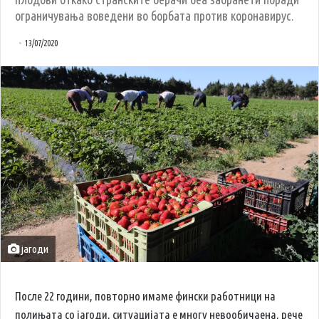
ограничувања воведени во борбата против коронавирус.
13/07/2020
јагоди
После 22 години, повторно имаме фински работници на
полињата со јагоди, ситуацијата е многу невообичаена, рече