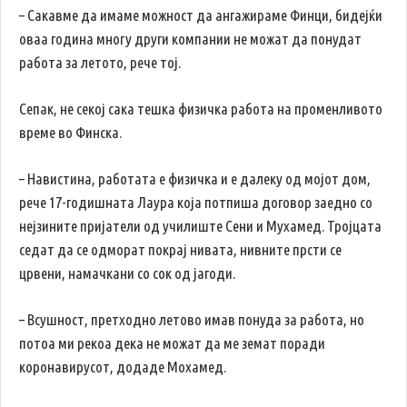
– Сакавме да имаме можност да ангажираме Финци, бидејќи
оваа година многу други компании не можат да понудат
работа за летото, рече тој.
Сепак, не секој сака тешка физичка работа на променливото
време во Финска.
– Навистина, работата е физичка и е далеку од мојот дом,
рече 17-годишната Лаура која потпиша договор заедно со
нејзините пријатели од училиште Сени и Мухамед. Тројцата
седат да се одморат покрај нивата, нивните прсти се
црвени, намачкани со сок од јагоди.
– Всушност, претходно летово имав понуда за работа, но
потоа ми рекоа дека не можат да ме земат поради
коронавирусот, додаде Мохамед.