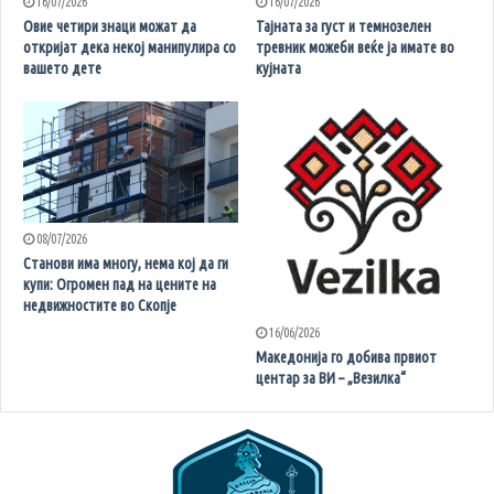
16/07/2026
16/07/2026
Овие четири знаци можат да
Тајната за густ и темнозелен
откријат дека некој манипулира со
тревник можеби веќе ја имате во
вашето дете
кујната
08/07/2026
Станови има многу, нема кој да ги
купи: Огромен пад на цените на
недвижностите во Скопје
16/06/2026
Македонија го добива првиот
центар за ВИ – „Везилка“