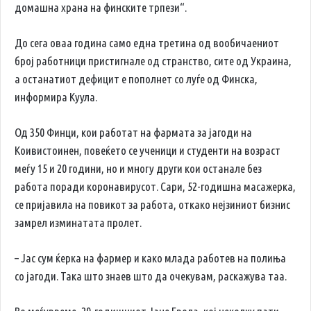
домашна храна на финските трпези“.
До сега оваа година само една третина од вообичаениот
број работници пристигнале од странство, сите од Украина,
а останатиот дефицит е пополнет со луѓе од Финска,
информира Куула.
Од 350 Финци, кои работат на фармата за јагоди на
Коивистоинен, повеќето се ученици и студенти на возраст
меѓу 15 и 20 години, но и многу други кои останале без
работа поради коронавирусот. Сари, 52-годишна масажерка,
се пријавила на повикот за работа, откако нејзиниот бизнис
замрел изминатата пролет.
– Јас сум ќерка на фармер и како млада работев на полиња
со јагоди. Така што знаев што да очекувам, раскажува таа.