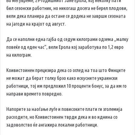
Во меѓувреме, 29-годишниот Јане Ерола, кој неколку пати
бил сезонски работник, но никогаш досега не берел плодови,
вели дека планира да остане се додека не заврши сезоната
на јагоди на крајот од август.
Да се наполни една гајба од седум килограми одзема „малку
повеќе од еден час“, вели Ерола кој заработува по 1,2 евро
на килограм.
Коивистоинен прецизира дека со оглед на тоа што Финците
не можат да берат толку брзо како искусните украински
работници, тој им предложил 10 проценти бонус, за да им го
направи времето повредно.
Напорите за наоѓање луѓе и повисоките плати ги зголемија
расходите, но Коивистоинен тврди дека и во иднина со
задоволство ќе ангажира локални работници.