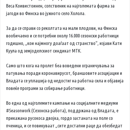
Веса Коивистоинен, сопственик на најголемата фарма за
јагоди во Финска во јужното село Холола.
За да се справи со реколтата на мали плодови, на Финска
вообичаено и се потребни околу 16.000 сезонски работници
годишно, „кои најмногу доаѓаат од странство“, изјави Кати
Куула од земјоделскиот синдикат МТК.
Само што кога на пролет беа воведени ограничувања за
патувања поради коронавирусот, браншовите асоцијации и
Владата се уплашија од недостиг на работна сила и објавија
повеќе програми за собирање работници.
Во една од најголемите кампањи на социјалните медиуми
#Seasonwork (Сезонска работа), поддржана од Владата, е
прикажана русокоса двојка, гордо застаната на поле со
пченица, и се повикуваат „сите достапни раце да обезбедат