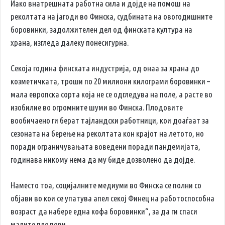
Иако внатрешната работна сила и дојде на помош на
реколтата на јагоди во Финска, судбината на овогодишните
боровинки, задолжителен дел од финската култура на
храна, изгледа далеку понесигурна.
Секоја година финската индустрија, од онаа за храна до
козметичката, троши по 20 милиони килограми боровинки –
мала европска сорта која не се одгледува на поле, а расте во
изобилие во огромните шуми во Финска. Плодовите
вообичаено ги берат тајландски работници, кои доаѓаат за
сезоната на берење на реколтата кон крајот на летото, но
поради ограничувањата воведени поради пандемијата,
годинава никому нема да му биде дозволено да дојде.
Наместо тоа, социјалните медиуми во Финска се полни со
објави во кои се упатува апел секој Финец на работоспособна
возраст да набере една кофа боровинки“, за да ги спаси
малите плодови.