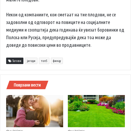
Некои од компаниите, кои сметаат на тие плодови, не се
задоволни од одговорот на повиците на социјалните
медиуми и соопштија дека годинава ќе увезат боровинки од
Полска или Русија, предупредувајќи дека тоа може да
доведе до повисоки цени во продавниците.
Тагови
јагоди
топ5
финцу
Поврзани вести