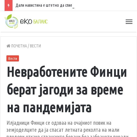
Дали навистина е штетно да спиете со вклучен вентилатор?
ПОЧЕТНА
/
ВЕСТИ
Вести
Невработените Финци
берат јагоди за време
на пандемијата
Илјадници Финци се одзваа на очајниот повик на
земјоделците да ја спасат летната реколта на мали
плодови откако странските берачи беа забранети поради