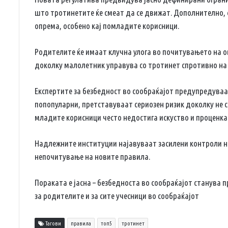
што тротинетите ќе смеат да се движат. Дополнително, 
опрема, особено кај помладите корисници.
Родителите ќе имаат клучна улога во почитувањето на о
доколку малолетник управува со тротинет спротивно на
Експертите за безбедност во сообраќајот предупредуваа
попопуларни, претставуваат сериозен ризик доколку не с
младите корисници често недостига искуство и проценка 
Надлежните институции најавуваат засилени контроли на
непочитување на новите правила.
Пораката е јасна – безбедноста во сообраќајот станува 
за родителите и за сите учесници во сообраќајот
Тагови
правила
топ5
тротинет