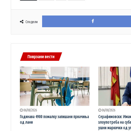
Сподели
Поврзани вести
06/08/2026
06/08/2026
Годинава 4900 помалку запишани првачиња
Серафимовски: Имам
од лани
злоупотреба на суб
ушни маркички од уг