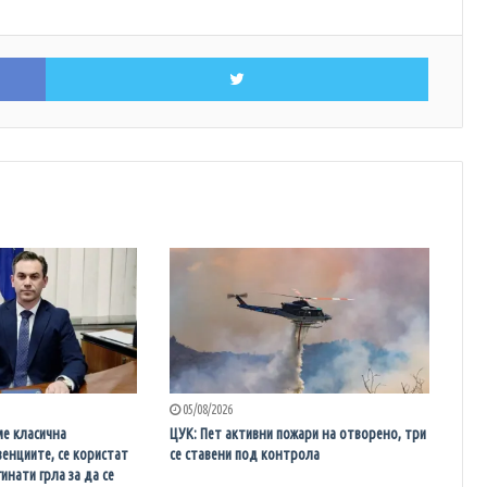
Facebook
Twitter
05/08/2026
е класична
ЦУК: Пет активни пожари на отворено, три
венциите, се користат
се ставени под контрола
инати грла за да се