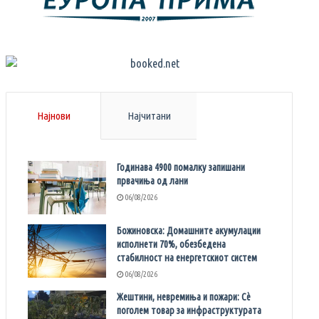
Најнови
Најчитани
Годинава 4900 помалку запишани
првачиња од лани
06/08/2026
Божиновска: Домашните акумулации
исполнети 70%, обезбедена
стабилност на енергетскиот систем
06/08/2026
Жештини, невремиња и пожари: Сè
поголем товар за инфраструктурата