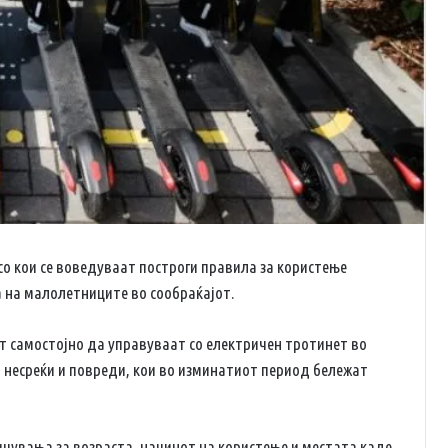
со кои се воведуваат построги правила за користење
а на малолетниците во сообраќајот.
т самостојно да управуваат со електричен тротинет во
на несреќи и повреди, кои во изминатиот период бележат
чувања за возраста, начинот на користење и местата каде