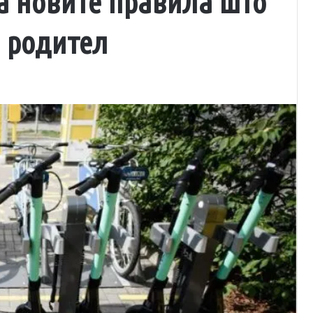
са новите правила што
ј родител