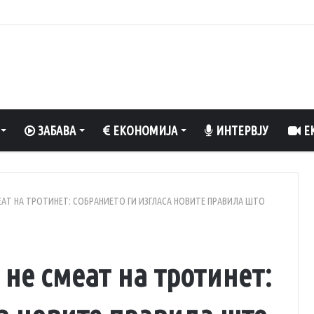
олнети 70%, обезбедена стабилност на енергетскиот систем
ЗАБАВА
ЕКОНОМИЈА
ИНТЕРВЈУ
ЕК
АТ НА ТРОТИНЕТ: СОБРАНИЕТО ГИ ИЗГЛАСА НОВИТЕ ПРАВИЛА ШТО
не смеат на тротинет: