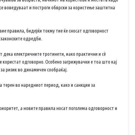
се воведуваат и построги обврски за користење заштитна
вие правила, бидејќи токму тие ќе сносат одговорност
 законските одредби.
т дека електричните тротинети, иако практични и сè
е користат одговорно. Особено загрижувачки е тоа што кај
за ризик во динамичен сообраќај.
 терен во наредниот период, како и санкции за
приоритет, а новите правила носат поголема одговорност и