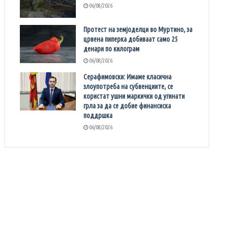
06/08/2026
Протест на земјоделци во Муртино, за
црвена пиперка добиваат само 25
денари по килограм
06/08/2026
Серафимовски: Имаме класична
злоупотреба на субвенциите, се
користат ушни маркички од угинати
грла за да се добие финансиска
поддршка
06/08/2026