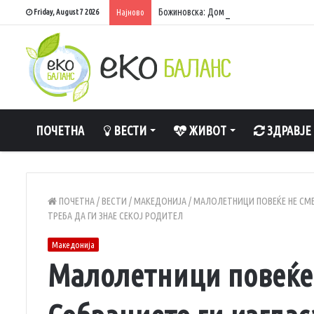
Божиновска: Домашните акумулации исп
Friday, August 7 2026
Најново
ПОЧЕТНА
ВЕСТИ
ЖИВОТ
ЗДРАВЈЕ
ПОЧЕТНА
/
ВЕСТИ
/
МАКЕДОНИЈА
/
МАЛОЛЕТНИЦИ ПОВЕЌЕ НЕ СМЕ
ТРЕБА ДА ГИ ЗНАЕ СЕКОЈ РОДИТЕЛ
Македонија
Малолетници повеќе 