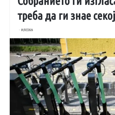
Собранието ги изгла
треба да ги знае секо
01/07/2026