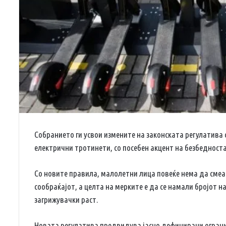
Собранието ги усвои измените на законската регулатива 
електрични тротинети, со посебен акцент на безбедност
Со новите правила, малолетни лица повеќе нема да смеа
сообраќајот, а целта на мерките е да се намали бројот 
загрижувачки раст.
Новата регулатива предвидува јасно дефинирани ограни