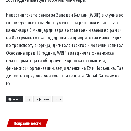
Инвестициската рамка за Западен Балкан (WBIF) е клучна во
спроведувањето на Инструментот за реформи и раст. Таа
канализира 3 милијарди евра во грантови и заеми во рамки
на Инструментот за поддршка на приоритетни инвестиции
во транспорт, енергија, дигитален сектор и човечки капитал.
Основана пред 15 години, WBIF е заедничка финансиска
платформа која ги обединува Европската комисија,
финансиски организации, земји членки на ЕУ и Норвешка. Таа
директно придонесува кон стратегијата Global Gateway на
ЕУ.
Тагови
еу
реформса
топ5
Поврзани вести