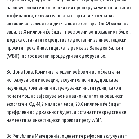
на инвестициите и иновациите и проширување на пристапот
до финансии, вклучително и за стартапи и компании
активни во зелените и дигиталните сектори. Од 49 милиони
евра, 22,8 милиони ќе бидат префрлени во државниот буџет,
додека останатите средства се достапни за инвестициски
проекти преку Инвестициската рамка за Западен Балкан
(WBIF), по соодветни процедури за одобрување.
Во Црна Гора, Комисијата оцени реформи во областа на
истражување и иновации, вклучително и поддршка за
научници, компании и истражувачки институции, како и
понатамошно зајакнување на националниот иновациски
екосистем. Од 44,2 милиони евра, 20,6 милиони ќе бидат
префрлени во државниот буџет, а останатите средства се
наменети за инвестициски проекти преку WBIF.
Во Република Македонија, оценетите реформи вклучуваат