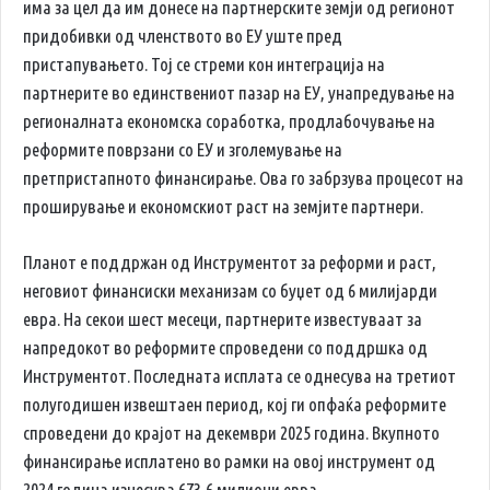
има за цел да им донесе на партнерските земји од регионот
придобивки од членството во ЕУ уште пред
пристапувањето. Тој се стреми кон интеграција на
партнерите во единствениот пазар на ЕУ, унапредување на
регионалната економска соработка, продлабочување на
реформите поврзани со ЕУ и зголемување на
претпристапното финансирање. Ова го забрзува процесот на
проширување и економскиот раст на земјите партнери.
Планот е поддржан од Инструментот за реформи и раст,
неговиот финансиски механизам со буџет од 6 милијарди
евра. На секои шест месеци, партнерите известуваат за
напредокот во реформите спроведени со поддршка од
Инструментот. Последната исплата се однесува на третиот
полугодишен извештаен период, кој ги опфаќа реформите
спроведени до крајот на декември 2025 година. Вкупното
финансирање исплатено во рамки на овој инструмент од
2024 година изнесува 673,6 милиони евра.