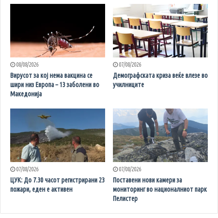
08/08/2026
07/08/2026
Вирусот за кој нема вакцина се
Демографската криза веќе влезе во
шири низ Европа – 13 заболени во
училниците
Македонија
07/08/2026
07/08/2026
ЦУК: До 7.30 часот регистрирани 23
Поставени нови камери за
пожари, еден е активен
мониторинг во националниот парк
Пелистер