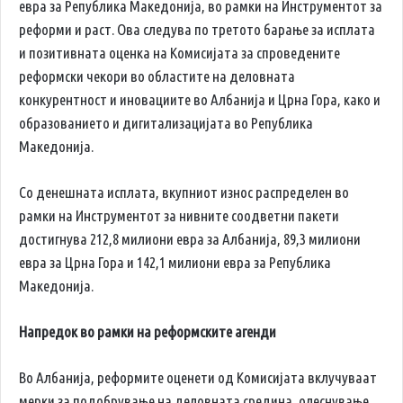
евра за Република Македонија, во рамки на Инструментот за
реформи и раст. Ова следува по третото барање за исплата
и позитивната оценка на Комисијата за спроведените
реформски чекори во областите на деловната
конкурентност и иновациите во Албанија и Црна Гора, како и
образованието и дигитализацијата во Република
Македонија.
Со денешната исплата, вкупниот износ распределен во
рамки на Инструментот за нивните соодветни пакети
достигнува 212,8 милиони евра за Албанија, 89,3 милиони
евра за Црна Гора и 142,1 милиони евра за Република
Македонија.
Напредок во рамки на реформските агенди
Во Албанија, реформите оценети од Комисијата вклучуваат
мерки за подобрување на деловната средина, олеснување