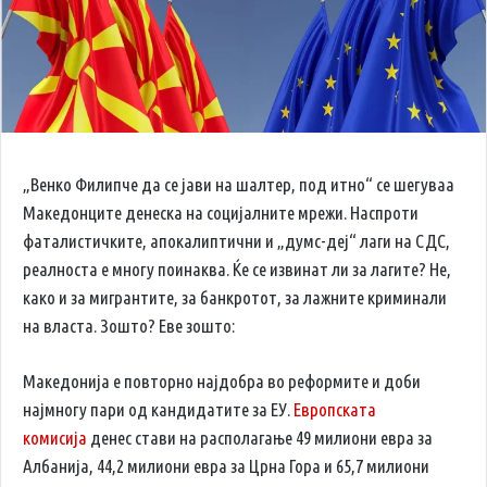
„Венко Филипче да се јави на шалтер, под итно“ се шегуваа
Македонците денеска на социјалните мрежи. Наспроти
фаталистичките, апокалиптични и „думс-деј“ лаги на СДС,
реалноста е многу поинаква. Ќе се извинат ли за лагите? Не,
како и за мигрантите, за банкротот, за лажните криминали
на власта. Зошто? Еве зошто:
Македонија е повторно најдобра во реформите и доби
најмногу пари од кандидатите за ЕУ.
Европската
комисија
денес стави на располагање 49 милиони евра за
Албанија, 44,2 милиони евра за Црна Гора и 65,7 милиони