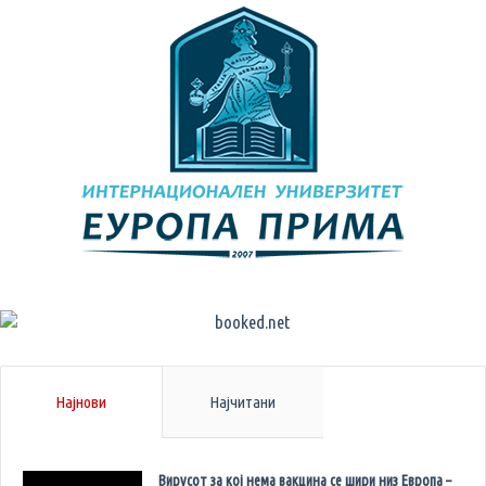
Најнови
Најчитани
Вирусот за кој нема вакцина се шири низ Европа –