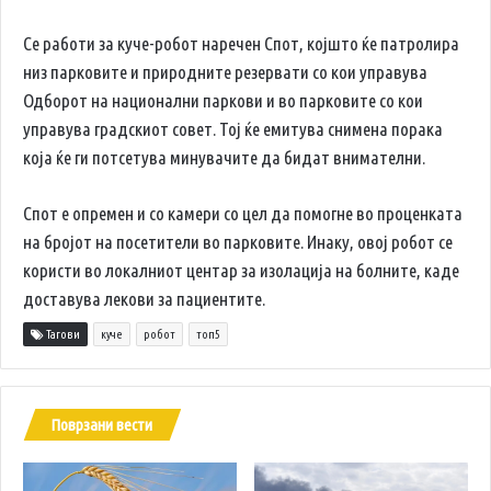
Се работи за куче-робот наречен Спот, којшто ќе патролира
низ парковите и природните резервати со кои управува
Одборот на национални паркови и во парковите со кои
управува градскиот совет. Тој ќе емитува снимена порака
која ќе ги потсетува минувачите да бидат внимателни.
Спот е опремен и со камери со цел да помогне во проценката
на бројот на посетители во парковите. Инаку, овој робот се
користи во локалниот центар за изолација на болните, каде
доставува лекови за пациентите.
Тагови
куче
робот
топ5
Поврзани вести