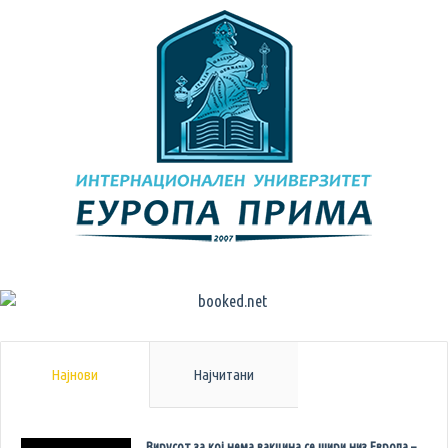
Најнови
Најчитани
Вирусот за кој нема вакцина се шири низ Европа –