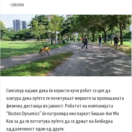
12/05/2020
Сингапур најави дека ќе користи куче робот со цел да
осигура дека луѓето ги почитуваат мерките за пропишаната
физичка дистанца во јавност. Роботот на компанијата
“Boston Dynamics” ќе патролира низ паркот Бишан-Анг Мо
Кои за да ги потсетува луѓето да се држат на безбедна
оддалеченост едни од други.