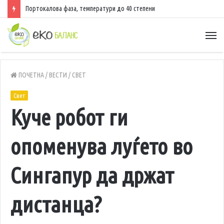
Портокалова фаза, температури до 40 степени
ПОЧЕТНА
/
ВЕСТИ
/
СВЕТ
Свет
Куче робот ги
опоменува луѓето во
Сингапур да држат
дистанца?