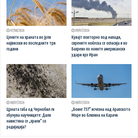
07/08/2026
09/07/2026
Цените на храната во јули
Кувајт повторно под напади,
највисоки во последните три
сирените ноќеска се огласија и во
години
Бахреин по новите американски
удари врз Иран
08/07/2026
08/07/2026
Црната габа од Чернобил ги
„Боинг 737“ исчезна над Арапското
збунува научниците: Дали
Море во близина на Карачи
навистина се „храни“ со
радијација?