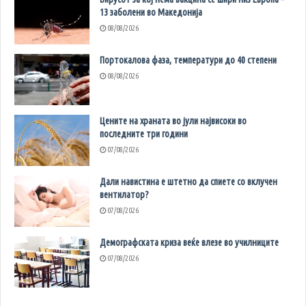
13 заболени во Македонија
08/08/2026
Портокалова фаза, температури до 40 степени
08/08/2026
Цените на храната во јули највисоки во
последните три години
07/08/2026
Дали навистина е штетно да спиете со вклучен
вентилатор?
07/08/2026
Демографската криза веќе влезе во училниците
07/08/2026